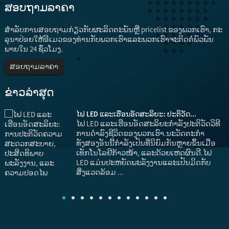
ສອບຖາມລາຄາ
ສໍາ​ລັບ​ການ​ສອບ​ຖາມ​ກ່ຽວ​ກັບ​ຜະ​ລິດ​ຕະ​ພັນ​ຫຼື pricelist ຂອງ​ພວກ​ເຮົາ​, ກະ​
ລຸ​ນາ​ປ່ອຍ​ໃຫ້​ອີ​ເມວ​ຂອງ​ທ່ານ​ກັບ​ພວກ​ເຮົາ​ແລະ​ພວກ​ເຮົາ​ຈະ​ຕິດ​ຕໍ່​ພົວ​ພັນ​
ພາຍ​ໃນ 24 ຊົ່ວ​ໂມງ​.
ສອບຖາມລາຄາ
ຂ່າວ​ລ່າ​ສຸດ
ໄຟ LED ແລະເຮືອນອັດສະລິຍະ: ປະຕິວັດ...
ໄຟ LED ແລະເຮືອນອັດສະລິຍະກໍາລັງປະຕິວັດວິທີ
ມ
ການດໍາລົງຊີວິດຂອງພວກເຮົາ.ນະວັດຕະກໍາ
ທັງສອງອັນນີ້ກຳລັງເປັນທີ່ນິຍົມກັນຫຼາຍຂຶ້ນເມື່ອ
ເທັກໂນໂລຢີກ້າວໜ້າ, ແລະດ້ວຍເຫດຜົນດີ.ໄຟ
LED ແມ່ນປະຫຍັດພະລັງງານແລະເປັນມິດກັບ
ສິ່ງແວດລ້ອມ ...
ງ