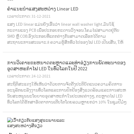
ຄໍາແນະນໍາແສງສະຫວ່າງ Linear LED
ເວລາປະກາດ: 31-12-2021
ແສງ LED linear ແມ່ນຍັງເອີ້ນວ່າ linear wall washer light.ມັນໃຊ້
ກະດານແຂງ PCB ເພື່ອປະກອບກະດານວົງຈອນ.ໂຄມໄຟສາມາດຢູ່ກັບ
SMD ຫຼື COB.ອົງປະກອບທີ່ແຕກຕ່າງກັນສາມາດເລືອກໄດ້ຕາມ
ສະຖານະການສະເພາະ.8 ຄວາມ​ຮູ້​ສຶກ​ທົ່ວ​ໄປ​ຂອງ​ໄຟ LED ເປັນ​ເສັ້ນ​, ໃຫ້​
ທ່ານ​ຮູ້​ເພີ່ມ​ເຕີມ​ກ່ຽວ​ກັບ​ໄຟ​ເສັ້ນ ...
ການ​ວິ​ເຄາະ​ຂະ​ຫນາດ​ຕະ​ຫຼາດ​ແລະ​ທ່າ​ອ່ຽງ​ການ​ພັດ​ທະ​ນາ​ຂອງ​
ອຸດ​ສາ​ຫະ​ກໍາ​ໄຟ LED ໃນ​ທົ່ວ​ໂລກ​ໃນ​ປີ 2022​
ເວລາປະກາດ: 24-12-2021
ສະຖິຕິສະແດງໃຫ້ເຫັນວ່າດ້ວຍການຈັດຕັ້ງປະຕິບັດແນວຄວາມຄິດການ
ອະນຸລັກພະລັງງານທົ່ວໂລກແລະການປົກປ້ອງສິ່ງແວດລ້ອມແລະການສະຫ
ນັບສະຫນູນນະໂຍບາຍອຸດສາຫະກໍາໃນປະເທດຕ່າງໆ, ຕະຫຼາດໄຟ LED
ທົ່ວໂລກໄດ້ຮັກສາອັດຕາການເຕີບໂຕໂດຍລວມຫຼາຍກວ່າ 10% ໃນຊຸມປີມໍ່ໆ
ມານີ້.ອີງຕາມການ forward-l...