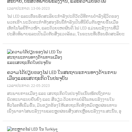
ສະບາຍ, ປະສິດທິພາບພະລັງງານ, ແລະຄວາມປອດໄພ
ເວລາປະກາດ: 13-06-2023
ໄຟ LED ແລະເຮືອນອັດສະລິຍະກໍາລັງປະຕິວັດວິທີການດໍາລົງຊີວິດຂອງ
ພວກເຮົາ.ນະວັດຕະກໍາທັງສອງອັນນີ້ກຳລັງເປັນທີ່ນິຍົມກັນຫຼາຍຂຶ້ນເມື່ອ
ເທັກໂນໂລຢີກ້າວໜ້າ, ແລະດ້ວຍເຫດຜົນດີ.ໄຟ LED ແມ່ນພະລັງງານທີ່ມີ
ປະສິດທິພາບແລະເປັນມິດກັບສິ່ງແວດລ້ອມ, ໃນຂະນະທີ່ເຮືອນອັດສະລິຍະ
ສະຫນອງຄວາມສະດວກແລະຄວາມປອດໄພເພີ່ມຂຶ້ນ.ເອົາ...
ຄວາມໄດ້ປຽບຂອງໄຟ LED ໃນສະຖານະການທາງດ້ານການ
ເມືອງແລະເສດຖະກິດໃນປະຈຸບັນ
ເວລາປະກາດ: 22-05-2023
ສະພາບ​ການ​ເມືອງ ​ແລະ ​ເສດຖະກິດ​ໃນ​ປະຈຸ​ບັນ​ເນັ້ນ​ໜັກ​ເຖິງ​ການ​
ພັດທະນາ​ແບບ​ຍືນ​ຍົງ ​ແລະ ສີຂຽວ.ດ້ວຍການບໍລິໂພກພະລັງງານໃນ
ທົ່ວໂລກທີ່ເພີ່ມຂຶ້ນ, ມັນຮຽກຮ້ອງໃຫ້ເສດຖະກິດທັງຫມົດຫຼຸດຜ່ອນການ
ເພິ່ງພາອາໄສພະລັງງານແລະຫຼຸດຜ່ອນສິ່ງເສດເຫຼືອພະລັງງານ.ສະ​ນັ້ນ, ອຸ​
ປະ​ກອນ​ປະ​ຢັດ​ພະ​ລັງ​ງານ​ແລະ​ເຕັກ​ໂນ​ໂລ​ຊີ​ຈໍາ​ເປັນ​ຕ້ອງ​ໄດ້​ຮັບ​ການ​ຮັບ​
ຮອງ​ເອົາ​, ...