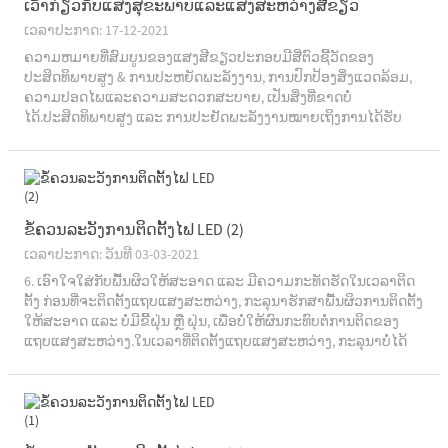
ເວົ້າກ່ຽວກັບແສງສຸຂະພາບແລະແສງສະຫວ່າງສີຂຽວ
ເວລາປະກາດ: 17-12-2021
ຄວາມຫມາຍທີ່ສົມບູນຂອງແສງສີຂຽວປະກອບມີສີ່ຕົວຊີ້ວັດຂອງ
ປະສິດທິພາບສູງ & ການປະຫຍັດພະລັງງານ, ການປົກປ້ອງສິ່ງແວດລ້ອມ,
ຄວາມປອດໄພແລະຄວາມສະດວກສະບາຍ, ເປັນສິ່ງທີ່ຂາດບໍ່
ໄດ້.ປະສິດທິພາບສູງ ແລະ ການປະຢັດພະລັງງານໝາຍເຖິງການໄດ້ຮັບ
ແສງສະຫວ່າງທີ່ພຽງພໍດ້ວຍການບໍລິໂພກໄຟຟ້າໜ້ອຍລົງ, ດັ່ງນັ້ນຈຶ່ງໝາຍ
ເຖິງການໄດ້ຮັບແສງໄຟຢ່າງພຽງພໍ.
ຂໍ້​ຄວນ​ລະ​ວັງ​ການ​ຕິດ​ຕັ້ງ​ໄຟ LED (2​)
ເວລາປະກາດ: ວັນທີ 03-03-2021
6. ເອົາໃຈໃສ່ກັບພື້ນຜິວໃຫ້ສະອາດ ແລະ ມີຄວາມກະທັດຮັດໃນເວລາຕິດ
ຕັ້ງ ກ່ອນທີ່ຈະຕິດຕັ້ງແຖບແສງສະຫວ່າງ, ກະລຸນາຮັກສາພື້ນຜິວການຕິດຕັ້ງ
ໃຫ້ສະອາດ ແລະ ບໍ່ມີຂີ້ຝຸ່ນ ຫຼື ຝຸ່ນ, ເພື່ອບໍ່ໃຫ້ຜົນກະທົບຕໍ່ການຕິດຂອງ
ແຖບແສງສະຫວ່າງ.ໃນ​ເວ​ລາ​ທີ່​ຕິດ​ຕັ້ງ​ແຖບ​ແສງ​ສະ​ຫວ່າງ​, ກະ​ລຸ​ນາ​ບໍ່​ໄດ້​
ຈີກ​ອອກ​ເຈ້ຍ​ປ່ອຍ​ໃນ t ...