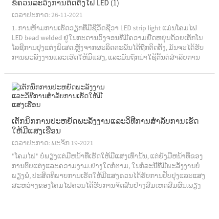
ຂໍ້​ຄວນ​ລະ​ວັງ​ການ​ຕິດ​ຕັ້ງ​ໄຟ LED (1​)
ເວລາປະກາດ: 26-11-2021
1. ການຫ້າມການເຮັດວຽກທີ່ມີຊີວິດຊີວາ LED strip light ແມ່ນໂຄມໄຟ
LED bead welded ຢູ່ໃນກະດານວົງຈອນທີ່ມີຄວາມຍືດຫຍຸ່ນດ້ວຍເຕັກໂນ
ໂລຊີການປຸງແຕ່ງພິເສດ.ຫຼັງຈາກຜະລິດຕະພັນໄດ້ຖືກຕິດຕັ້ງ, ມັນຈະໄດ້ຮັບ
ການພະລັງງານແລະເຮັດໃຫ້ມີແສງ, ແລະມັນຖືກນໍາໃຊ້ຕົ້ນຕໍສໍາລັບການ
ເຮັດໃຫ້ມີແສງຕົກແຕ່ງ.ປະເພດປົກກະຕິແມ່ນ 12V ແລະ 24V ແຮງດັນຕ່ໍາ ...
ເຕັກນິກການປະຫຍັດພະລັງງານແລະວິທີການສໍາລັບການເຮັດ
ໃຫ້ມີແສງເຮືອນ
ເວລາປະກາດ: ພະຈິກ 19-2021
"ໂຄມໄຟ" ບໍ່ພຽງແຕ່ມີຫນ້າທີ່ເຮັດໃຫ້ມີແສງເທົ່ານັ້ນ, ແຕ່ຍັງມີຫນ້າທີ່ຂອງ
ການຕົບແຕ່ງແລະຄວາມງາມ.ຢ່າງໃດກໍ່ຕາມ, ໃນກໍລະນີທີ່ມີພະລັງງານບໍ່
ພຽງພໍ, ປະສິດທິພາບການເຮັດໃຫ້ມີແສງຄວນໄດ້ຮັບການປັບປຸງແລະແສງ
ສະຫວ່າງຂອງໂຄມໄຟຄວນໄດ້ຮັບການຈັດສັນຢ່າງສົມເຫດສົມຜົນ.ພຽງ
ແຕ່ໃນວິທີການນີ້ຜູ້ບໍລິໂພກສາມາດ ...