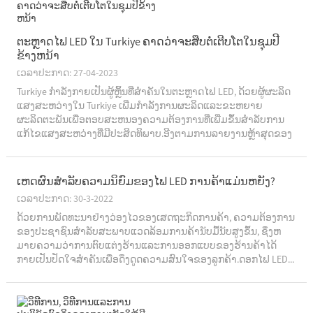
ຕະຫຼາດໄຟ LED ໃນ Turkiye ຄາດວ່າຈະສືບຕໍ່ເຕີບໂຕໃນຊຸມປີ
ຂ້າງຫນ້າ
ເວລາປະກາດ: 27-04-2023
Turkiye ກໍາລັງກາຍເປັນຜູ້ຫຼິ້ນທີ່ສໍາຄັນໃນຕະຫຼາດໄຟ LED, ດ້ວຍຜູ້ຜະລິດ
ແສງສະຫວ່າງໃນ Turkiye ເພີ່ມກໍາລັງການຜະລິດແລະຂະຫຍາຍ
ຜະລິດຕະພັນເພື່ອຕອບສະຫນອງຄວາມຕ້ອງການທີ່ເພີ່ມຂຶ້ນສໍາລັບການ
ແກ້ໄຂແສງສະຫວ່າງທີ່ມີປະສິດທິພາບ.ອີງຕາມການລາຍງານຫຼ້າສຸດຂອງ
ກະຊວງພະລັງງານຕວກກີ ແລະ...
ເຫດຜົນສໍາລັບຄວາມນິຍົມຂອງໄຟ LED ການຄ້າແມ່ນຫຍັງ?
ເວລາປະກາດ: 30-3-2022
ດ້ວຍການພັດທະນາຢ່າງວ່ອງໄວຂອງເສດຖະກິດການຄ້າ, ຄວາມຕ້ອງການ
ຂອງປະຊາຊົນສໍາລັບສະພາບແວດລ້ອມການຄ້ານັບມື້ນັບສູງຂຶ້ນ, ຊຶ່ງຫ
ມາຍຄວາມວ່າການຕົບແຕ່ງຮ້ານແລະການອອກແບບຂອງຮ້ານຄ້າໄດ້
ກາຍເປັນປັດໃຈສໍາຄັນເພື່ອດຶງດູດຄວາມສົນໃຈຂອງລູກຄ້າ.ດອກໄຟ LED...