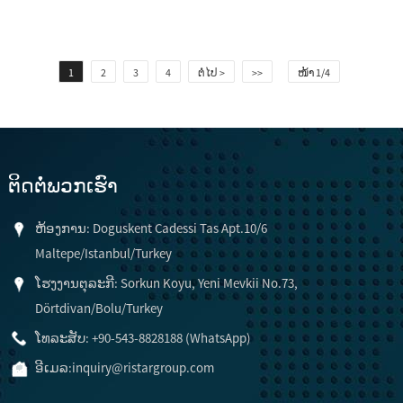
1
2
3
4
ຕໍ່ໄປ >
>>
ໜ້າ 1/4
ຕິດ​ຕໍ່​ພວກ​ເຮົາ
ຫ້ອງການ: Doguskent Cadessi Tas Apt.10/6
Maltepe/Istanbul/Turkey
ໂຮງງານຕຸລະກີ: Sorkun Koyu, Yeni Mevkii No.73,
Dörtdivan/Bolu/Turkey
ໂທລະສັບ: +90-543-8828188 (WhatsApp)
ອີເມລ:
inquiry@ristargroup.com