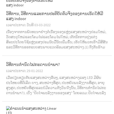
ວິທີການ, ວິທີການແລະການປະຕິບັດຕົວຈິງຂອງການເຮັດໃຫ້ມີ
ແສງ indoor
ເວລາປະກາດ: ວັນທີ 03-03-2022
ເນື່ອງຈາກການພັດທະນາຢ່າງຕໍ່ເນື່ອງຂອງແຫຼ່ງແສງສະຫວ່າງປອມໃຫມ່,
ວັດສະດຸໃຫມ່ແລະໂຄມໄຟແລະໂຄມໄຟໃຫມ່, ເຕັກນິກການປຸງແຕ່ງ
ສິລະປະໂດຍໃຊ້ແຫຼ່ງແສງປອມນັບມື້ນັບເພີ່ມຂຶ້ນ, ເຮັດໃຫ້ພວກເຮົາມີສີສັນ
ແລະວິທີການອອກແບບສະພາບແວດລ້ອມແສງສະຫວ່າງ.(1) ກົງກັນຂ້າມ
ຂອງ...
ວິທີການກໍານົດໄຟກະດານນໍາພາ?
ເວລາປະກາດ: 29-01-2022
ເມື່ອປຽບທຽບກັບແສງສະຫວ່າງອື່ນໆ, ແສງສະຫວ່າງແຜງ LED ມີຜົນ
ປະໂຫຍດທີ່ດີເລີດ: ບາງ, ສະຫວ່າງທີ່ສຸດ, ປະຫຍັດພະລັງງານທີ່ສຸດ, ອາຍຸ
ສູງສຸດ, ປະຫຍັດທີ່ສຸດແລະບໍ່ມີຄວາມກັງວົນ!ດັ່ງນັ້ນ, ວິທີການກໍານົດໄຟກະ
ດານນໍາພາ?1. ເບິ່ງ "ປັດໄຈພະລັງງານຂອງແສງ" ໂດຍລວມ: ປັດໄຈພະລັງ
ງານຕ່ໍາຫມາຍຄວາມວ່າ t ...