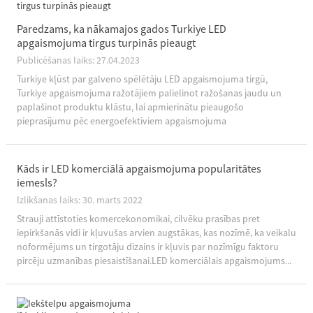
Paredzams, ka nākamajos gados Turkiye LED
apgaismojuma tirgus turpinās pieaugt
Publicēšanas laiks: 27.04.2023
Turkiye kļūst par galveno spēlētāju LED apgaismojuma tirgū,
Turkiye apgaismojuma ražotājiem palielinot ražošanas jaudu un
paplašinot produktu klāstu, lai apmierinātu pieaugošo
pieprasījumu pēc energoefektīviem apgaismojuma
risinājumiem.Saskaņā ar neseno Turcijas Enerģētikas ministrijas un
...
Kāds ir LED komerciālā apgaismojuma popularitātes
iemesls?
Izlikšanas laiks: 30. marts 2022
Strauji attīstoties komercekonomikai, cilvēku prasības pret
iepirkšanās vidi ir kļuvušas arvien augstākas, kas nozīmē, ka veikalu
noformējums un tirgotāju dizains ir kļuvis par nozīmīgu faktoru
pircēju uzmanības piesaistīšanai.LED komerciālais apgaismojums...