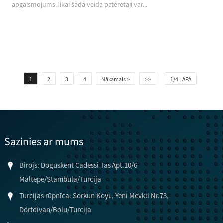
apgaismojums.Tikai šādā veidā patērētāji var...
1
2
3
4
Nākamais >
>>
1/4 LAPA
Sazinies ar mums
Birojs: Doguskent Cadessi Tas Apt.10/6
Maltepe/Stambula/Turcija
Turcijas rūpnīca: Sorkun Koyu, Yeni Mevkii Nr.73,
Dörtdivan/Bolu/Turcija