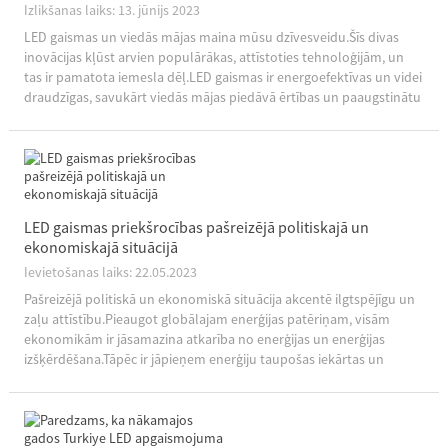
Izlikšanas laiks: 13. jūnijs 2023
LED gaismas un viedās mājas maina mūsu dzīvesveidu.Šīs divas
inovācijas kļūst arvien populārākas, attīstoties tehnoloģijām, un
tas ir pamatota iemesla dēļ.LED gaismas ir energoefektīvas un videi
draudzīgas, savukārt viedās mājas piedāvā ērtības un paaugstinātu
drošību.Ņemsim...
LED gaismas priekšrocības pašreizējā politiskajā un
ekonomiskajā situācijā
Ievietošanas laiks: 22.05.2023
Pašreizējā politiskā un ekonomiskā situācija akcentē ilgtspējīgu un
zaļu attīstību.Pieaugot globālajam enerģijas patēriņam, visām
ekonomikām ir jāsamazina atkarība no enerģijas un enerģijas
izšķērdēšana.Tāpēc ir jāpieņem enerģiju taupošas iekārtas un
tehnoloģijas,...