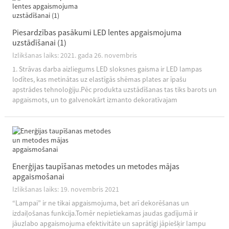
Piesardzības pasākumi LED lentes apgaismojuma
uzstādīšanai (1)
Izlikšanas laiks: 2021. gada 26. novembris
1. Strāvas darba aizliegums LED sloksnes gaisma ir LED lampas
lodītes, kas metinātas uz elastīgās shēmas plates ar īpašu
apstrādes tehnoloģiju.Pēc produkta uzstādīšanas tas tiks barots un
apgaismots, un to galvenokārt izmanto dekoratīvajam
apgaismojumam.Parastie veidi ir 12V un 24V zemvoltu...
Enerģijas taupīšanas metodes un metodes mājas
apgaismošanai
Izlikšanas laiks: 19. novembris 2021
“Lampai” ir ne tikai apgaismojuma, bet arī dekorēšanas un
izdaiļošanas funkcija.Tomēr nepietiekamas jaudas gadījumā ir
jāuzlabo apgaismojuma efektivitāte un saprātīgi jāpiešķir lampu