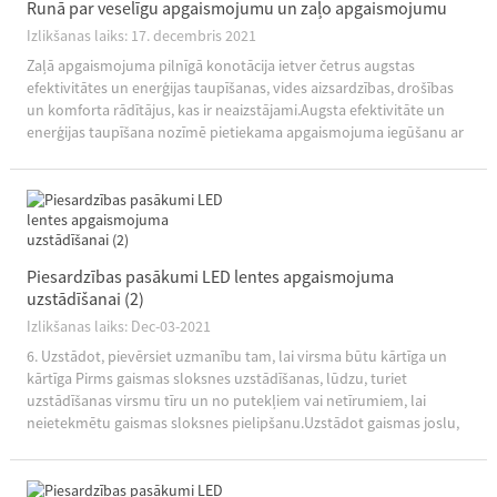
Runā par veselīgu apgaismojumu un zaļo apgaismojumu
Izlikšanas laiks: 17. decembris 2021
Zaļā apgaismojuma pilnīgā konotācija ietver četrus augstas
efektivitātes un enerģijas taupīšanas, vides aizsardzības, drošības
un komforta rādītājus, kas ir neaizstājami.Augsta efektivitāte un
enerģijas taupīšana nozīmē pietiekama apgaismojuma iegūšanu ar
mazāku elektroenerģijas patēriņu, tādējādi...
Piesardzības pasākumi LED lentes apgaismojuma
uzstādīšanai (2)
Izlikšanas laiks: Dec-03-2021
6. Uzstādot, pievērsiet uzmanību tam, lai virsma būtu kārtīga un
kārtīga Pirms gaismas sloksnes uzstādīšanas, lūdzu, turiet
uzstādīšanas virsmu tīru un no putekļiem vai netīrumiem, lai
neietekmētu gaismas sloksnes pielipšanu.Uzstādot gaismas joslu,
lūdzu, nenoplēsiet atbrīvošanas papīru uz...