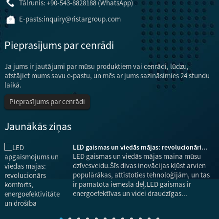
Tālrunis: +90-543-8828188 (WhatsApp)
E-pasts:
inquiry@ristargroup.com
Pieprasījums par cenrādi
Ja jums ir jautājumi par mūsu produktiem vai cenrādi, lūdzu,
atstājiet mums savu e-pastu, un mēs ar jums sazināsimies 24 stundu
laikā.
Pieprasījums par cenrādi
Jaunākās ziņas
LED gaismas un viedās mājas: revolucionāri...
LED gaismas un viedās mājas maina mūsu
dzīvesveidu.Šīs divas inovācijas kļūst arvien
bo
populārākas, attīstoties tehnoloģijām, un tas
ir pamatota iemesla dēļ.LED gaismas ir
energoefektīvas un videi draudzīgas...