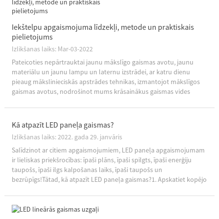
Iekštelpu apgaismojuma līdzekļi, metode un praktiskais
pielietojums
Izlikšanas laiks: Mar-03-2022
Pateicoties nepārtrauktai jaunu mākslīgo gaismas avotu, jaunu
materiālu un jaunu lampu un laternu izstrādei, ar katru dienu
pieaug mākslinieciskās apstrādes tehnikas, izmantojot mākslīgos
gaismas avotus, nodrošinot mums krāsainākus gaismas vides
projektēšanas līdzekļus un metodes.(1) Kontrasts...
Kā atpazīt LED paneļa gaismas?
Izlikšanas laiks: 2022. gada 29. janvāris
Salīdzinot ar citiem apgaismojumiem, LED paneļa apgaismojumam
ir lieliskas priekšrocības: īpaši plāns, īpaši spilgts, īpaši enerģiju
taupošs, īpaši ilgs kalpošanas laiks, īpaši taupošs un
bezrūpīgs!Tātad, kā atpazīt LED paneļa gaismas?1. Apskatiet kopējo
"apgaismojuma jaudas koeficientu": zems jaudas koeficients
nozīmē, ka t...