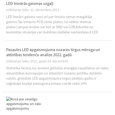
LED lineārās gaismas uzgaļi
Izlikšanas laiks: 31. decembris 2021
LED lineāro gaismu sauc arī par lineāro sienas mazgātāja
gaismu.Tas izmanto PCB cietās plates, lai saliktu shēmas
plates.Lampas krelles var būt ar SMD vai COB.Atkarībā no
konkrētās situācijas var izvēlēties dažādas sastāvdaļas.8 LED
lineāro lukturu veselais saprāts, ļaujiet jums uzzināt vairāk par
lineārajām gaismām...
Pasaules LED apgaismojuma nozares tirgus mēroga un
attīstības tendenču analīze 2022. gadā
Izlikšanas laiks: 2021. gada 24. decembris
Statistika liecina, ka, ieviešot globālās enerģijas taupīšanas un vides
aizsardzības koncepcijas un atbalstot nozares politiku dažādās
valstīs, globālais LED apgaismojuma tirgus pēdējos gados ir
saglabājis kopējo pieauguma tempu vairāk nekā 10%
apmērā.Saskaņā ar forward-l...