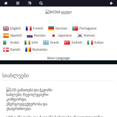
English
French
German
Portuguese
Spanish
Russian
Japanese
Korean
Arabic
Irish
Greek
Turkish
Italian
Danish
Romanian
More Language
სიახლეები