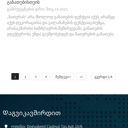
განათებისთვის
გამოქვეყნების დრო: ნოე-19-2021
„ნათურას“ არა მხოლოდ განათების ფუნქცია აქვს, არამედ
აქვს დეკორაციისა და გალამაზების ფუნქციაც.თუმცა,
არასაკმარისი სიმძლავრის შემთხვევაში, განათების
ეფექტურობა უნდა გაუმჯობესდეს და ნათურების განათება
გონივრულად გამოიყოს.მხოლოდ ამ გზით შეუძლიათ
მომხმარებლებს...
1
2
3
4
შემდეგი >
>>
ᲒᲕᲔᲠᲓᲘ 1/4
Დაგვიკავშირდით
ოფისი: Doguskent Cadessi Tas Apt.10/6