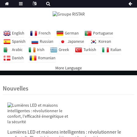
English
French
German
Portuguese
Spanish
Russian
Japanese
Korean
Arabic
Irish
Greek
Turkish
Italian
Danish
Romanian
More Language
Nouvelles
Lumières LED et maisons intelligentes : révolutionner le