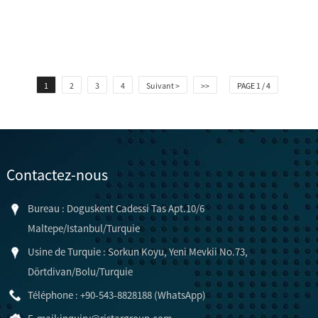
que les consommateurs pourront...
1
2
3
4
Suivant >
>>
PAGE 1 / 4
Contactez-nous
Bureau : Doguskent Cadessi Tas Apt.10/6
Maltepe/Istanbul/Turquie
Usine de Turquie : Sorkun Koyu, Yeni Mevkii No.73,
Dörtdivan/Bolu/Turquie
Téléphone : +90-543-8828188 (WhatsApp)