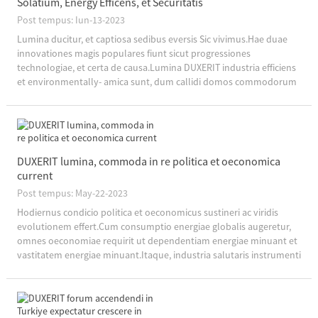
Solatium, Energy Efficens, et Securitatis
Post tempus: Iun-13-2023
Lumina ducitur, et captiosa sedibus eversis Sic vivimus.Hae duae
innovationes magis populares fiunt sicut progressiones
technologiae, et certa de causa.Lumina DUXERIT industria efficiens
et environmentally- amica sunt, dum callidi domos commodorum
praebent et securitatem augent.Sumamus...
DUXERIT lumina, commoda in re politica et oeconomica
current
Post tempus: May-22-2023
Hodiernus condicio politica et oeconomicus sustineri ac viridis
evolutionem effert.Cum consumptio energiae globalis augeretur,
omnes oeconomiae requirit ut dependentiam energiae minuant et
vastitatem energiae minuant.Itaque, industria salutaris instrumenti
ac technologiae adhibendae, ...