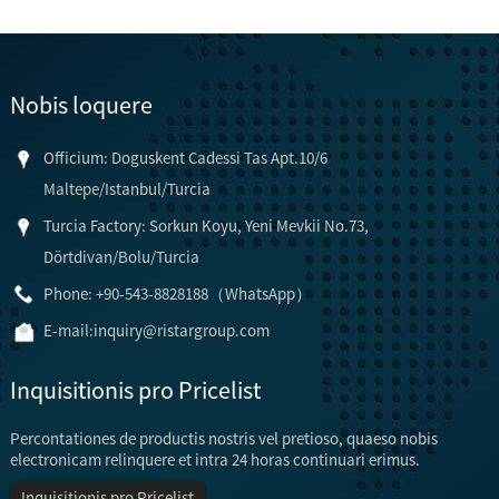
Nobis loquere
Officium: Doguskent Cadessi Tas Apt.10/6
Maltepe/Istanbul/Turcia
Turcia Factory: Sorkun Koyu, Yeni Mevkii No.73,
Dörtdivan/Bolu/Turcia
Phone: +90-543-8828188（WhatsApp）
E-mail:
inquiry@ristargroup.com
Inquisitionis pro Pricelist
Percontationes de productis nostris vel pretioso, quaeso nobis
electronicam relinquere et intra 24 horas continuari erimus.
Inquisitionis pro Pricelist