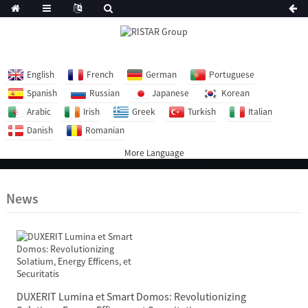
English
French
German
Portuguese
Spanish
Russian
Japanese
Korean
Arabic
Irish
Greek
Turkish
Italian
Danish
Romanian
More Language
News
DUXERIT Lumina et Smart Domos: Revolutionizing