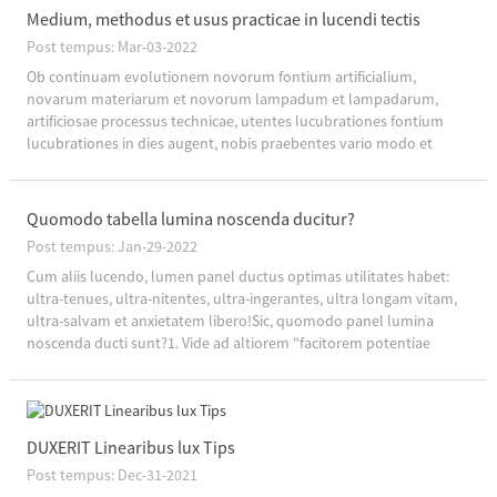
Medium, methodus et usus practicae in lucendi tectis
Post tempus: Mar-03-2022
Ob continuam evolutionem novorum fontium artificialium,
novarum materiarum et novorum lampadum et lampadarum,
artificiosae processus technicae, utentes lucubrationes fontium
lucubrationes in dies augent, nobis praebentes vario modo et
modos lucis ambitus designantes.(1) Contra...
Quomodo tabella lumina noscenda ducitur?
Post tempus: Jan-29-2022
Cum aliis lucendo, lumen panel ductus optimas utilitates habet:
ultra-tenues, ultra-nitentes, ultra-ingerantes, ultra longam vitam,
ultra-salvam et anxietatem libero!Sic, quomodo panel lumina
noscenda ducti sunt?1. Vide ad altiorem "facitorem potentiae
illuminationis": elementum potentiae inferioris significat quod t...
DUXERIT Linearibus lux Tips
Post tempus: Dec-31-2021