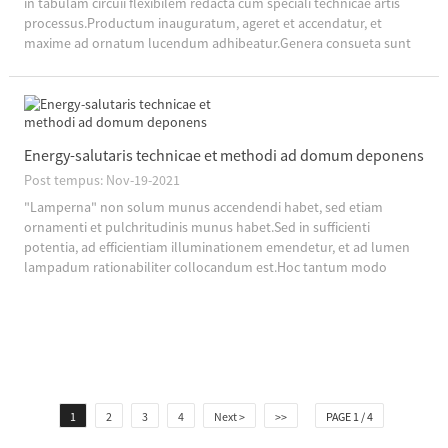
in tabulam circuii flexibilem redacta cum speciali technicae artis
processus.Productum inauguratum, ageret et accendatur, et
maxime ad ornatum lucendum adhibeatur.Genera consueta sunt
12V et 24V low-volt...
Energy-salutaris technicae et methodi ad domum deponens
Post tempus: Nov-19-2021
"Lamperna" non solum munus accendendi habet, sed etiam
ornamenti et pulchritudinis munus habet.Sed in sufficienti
potentia, ad efficientiam illuminationem emendetur, et ad lumen
lampadum rationabiliter collocandum est.Hoc tantum modo
consumeres...
1
2
3
4
Next >
>>
PAGE 1 / 4