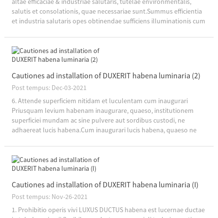
altae efficaciae & industriae salutaris, tutelae environmentalis,
salutis et consolationis, quae necessariae sunt.Summus efficientia
et industria salutaris opes obtinendae sufficiens illuminationis cum
minus electricitatis consumptionem, per hoc significat...
Cautiones ad installation of DUXERIT habena luminaria (2)
Post tempus: Dec-03-2021
6. Attende superficiem nitidam et luculentam cum inaugurari
Priusquam levium habenam inaugurare, quaeso, institutionem
superficiei mundam ac sine pulvere aut sordibus custodi, ne
adhaereat lucis habena.Cum inaugurari lucis habena, quaeso ne
chartam emissione evellere in t...
Cautiones ad installation of DUXERIT habena luminaria (I)
Post tempus: Nov-26-2021
1. Prohibitio operis vivi LUXUS DUCTUS habena est lucernae ductae