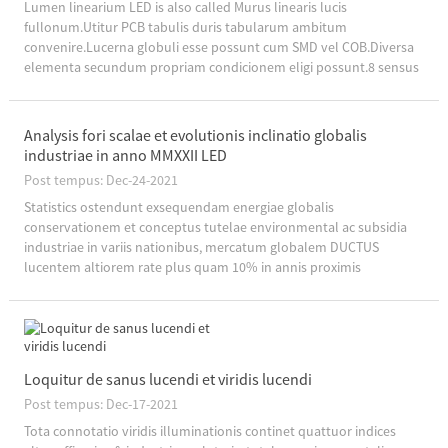
Lumen linearium LED is also called Murus linearis lucis
fullonum.Utitur PCB tabulis duris tabularum ambitum
convenire.Lucerna globuli esse possunt cum SMD vel COB.Diversa
elementa secundum propriam condicionem eligi possunt.8 sensus
communis de luminaribus linearibus DUCTUS, scias plura de
luminaribus linearibus.
Analysis fori scalae et evolutionis inclinatio globalis
industriae in anno MMXXII LED
Post tempus: Dec-24-2021
Statistics ostendunt exsequendam energiae globalis
conservationem et conceptus tutelae environmental ac subsidia
industriae in variis nationibus, mercatum globalem DUCTUS
lucentem altiorem rate plus quam 10% in annis proximis
conservasse.Secundum deinceps l...
Loquitur de sanus lucendi et viridis lucendi
Post tempus: Dec-17-2021
Tota connotatio viridis illuminationis continet quattuor indices