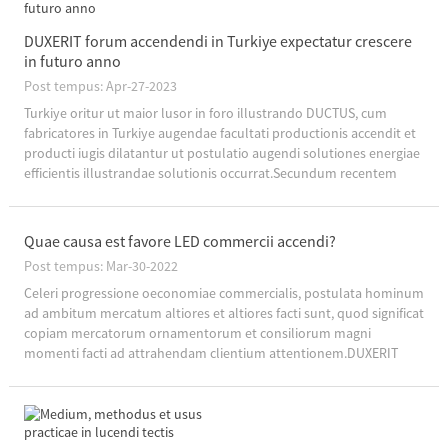
DUXERIT forum accendendi in Turkiye expectatur crescere
in futuro anno
Post tempus: Apr-27-2023
Turkiye oritur ut maior lusor in foro illustrando DUCTUS, cum
fabricatores in Turkiye augendae facultati productionis accendit et
producti iugis dilatantur ut postulatio augendi solutiones energiae
efficientis illustrandae solutionis occurrat.Secundum recentem
relationem a Ministerio Turcico Energy et ...
Quae causa est favore LED commercii accendi?
Post tempus: Mar-30-2022
Celeri progressione oeconomiae commercialis, postulata hominum
ad ambitum mercatum altiores et altiores facti sunt, quod significat
copiam mercatorum ornamentorum et consiliorum magni
momenti facti ad attrahendam clientium attentionem.DUXERIT
lucisin mercatorum...