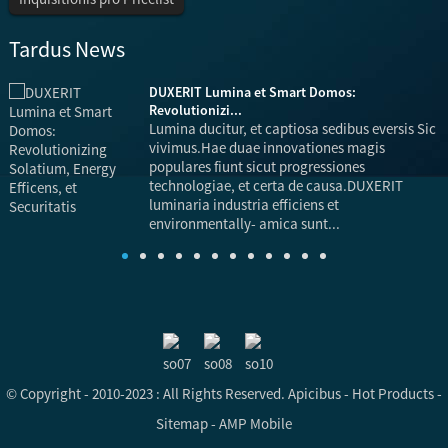
Tardus News
DUXERIT Lumina et Smart Domos:
Revolutionizi...
Lumina ducitur, et captiosa sedibus eversis Sic
vivimus.Hae duae innovationes magis
populares fiunt sicut progressiones
technologiae, et certa de causa.DUXERIT
luminaria industria efficiens et
d
environmentally- amica sunt...
© Copyright - 2010-2023 : All Rights Reserved.
Apicibus
-
Hot Products
-
Sitemap
-
AMP Mobile