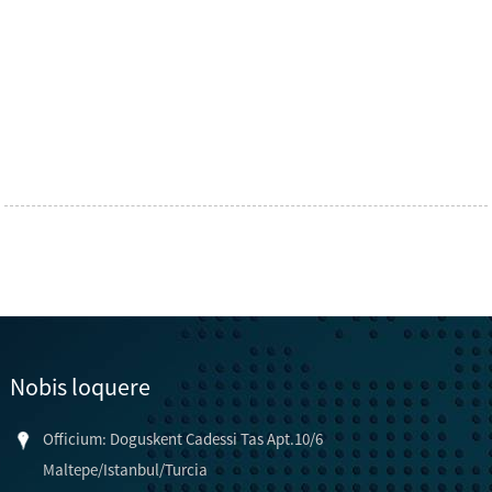
Nobis loquere
Officium: Doguskent Cadessi Tas Apt.10/6
Maltepe/Istanbul/Turcia