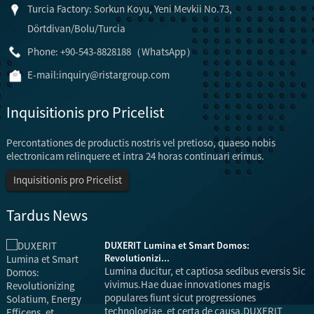
Turcia Factory: Sorkun Koyu, Yeni Mevkii No.73,
Dörtdivan/Bolu/Turcia
Phone: +90-543-8828188（WhatsApp）
E-mail:
inquiry@ristargroup.com
Inquisitionis pro Pricelist
Percontationes de productis nostris vel pretioso, quaeso nobis
electronicam relinquere et intra 24 horas continuari erimus.
Inquisitionis pro Pricelist
Tardus News
DUXERIT Lumina et Smart Domos:
Revolutionizi...
Lumina ducitur, et captiosa sedibus eversis Sic
vivimus.Hae duae innovationes magis
populares fiunt sicut progressiones
technologiae, et certa de causa.DUXERIT