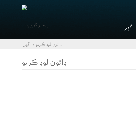
گهر
ڊائون لوڊ ڪريو
گهر
ڊائون لوڊ ڪريو