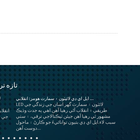
تازه ت
ايل اي ڊي لائيٽون ۽ سمارٽ هومز: انقلابي ...
LED لائٽون ۽ سمارٽ گهر اسان جي زندگي جي
طريقي ۾ انقلاب آڻي رهيا آهن.اهي ٻه جدت وڌيڪ
مشهور ٿي رهيا آهن جيئن ٽيڪنالاجي ترقي، ۽ سٺي
سبب لاء.ايل اي ڊي بتيون توانائيءَ جو ڪارڻ ۽ ماحول
لاء ...
دوست آهن...