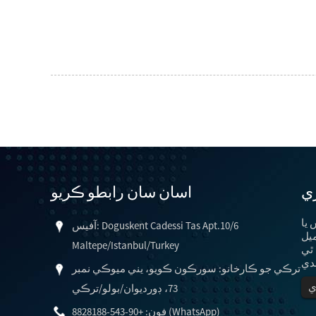
ري
اسان سان رابطو ڪريو
 ۾ پڇا
آفيس: Doguskent Cadessi Tas Apt.10/6
ميل
Maltepe/Istanbul/Turkey
 ۾ ٿي
ترڪي جو ڪارخانو: سورڪون ڪويو، يني ميوڪي نمبر
...
ي
73، ڊورديوان/بولو/ترڪي
فون: +90-543-8828188 (WhatsApp)