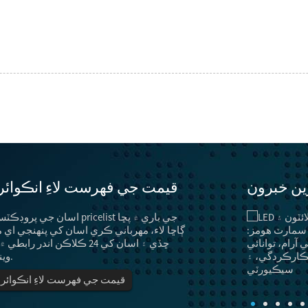
رين خبرون
قيمت جي فهرست لاءِ انڪوائ
توانائي جي بچت جا طريقا ۽ طريقا ...
اسان جي پروڊڪٽس يا pricelist جي باري
”چراغ“ ۾ نه رڳو روشنيءَ جو ڪم آهي، پر سجاڳيءَ جو
ڳاڇا لاء، مهرباني ڪري اسان کي پنهنجي اي 
ڪم به آهي.بهرحال، ناکافي طاقت جي صورت ۾،
ڇڏي ۽ اسان کي 24 ڪلاڪن اندر رابطي
روشني جي ڪارڪردگي کي بهتر ڪيو وڃي ۽ روشني
ويندي.
قيمت جي فهرست لاءِ انڪوائر