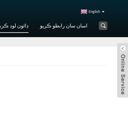
English
اسان سان رابطو ڪريو
ڊائون لوڊ ڪري