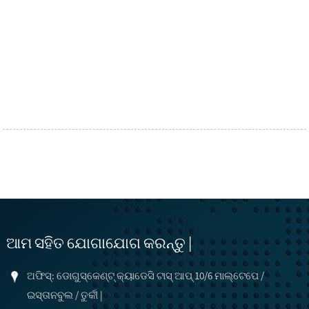
ଆମ ସହିତ ଯୋଗାଯୋଗ କରନ୍ତୁ |
ଅଫିସ୍: ଡୋଗୁସ୍କେଣ୍ଟ୍ କ୍ୟାଡେସି ଟାସ୍ ଆପ୍ 10/6 ମାଲ୍ଟେପେ /
ଇସ୍ତାନବୁଲ / ତୁର୍କୀ |