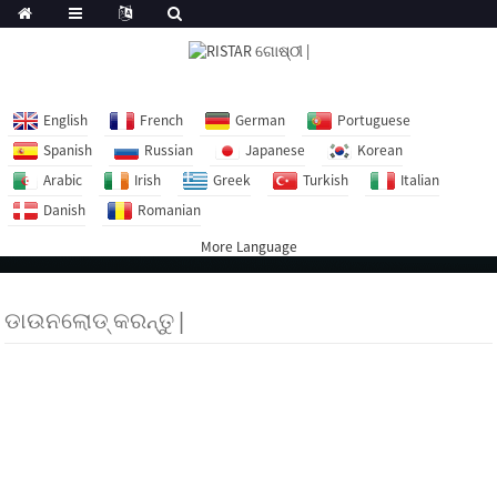
English
French
German
Portuguese
Spanish
Russian
Japanese
Korean
Arabic
Irish
Greek
Turkish
Italian
Danish
Romanian
More Language
ଡାଉନଲୋଡ୍ କରନ୍ତୁ |