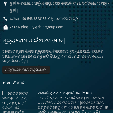
ତୁର୍କୀ କାରଖାନା: ସୋର୍କୁନ୍ କୋୟୁ, ୟେନି ମେଭକି ନଂ 73, ଡର୍ଟଡିଭାନ୍ / ବୋଲୁ /
ତୁର୍କୀ |
ଫୋନ୍: + 90-543-8828188 （ହ୍ ats ାଟସ୍ ଆପ୍）
ଇ-ମେଲ୍:
inquiry@ristargroup.com
ମୂଲ୍ୟବୋଧ ପାଇଁ ଅନୁସନ୍ଧାନ |
ଆମର ଉତ୍ପାଦ କିମ୍ବା ମୂଲ୍ୟବୋଧ ବିଷୟରେ ଅନୁସନ୍ଧାନ ପାଇଁ, ଦୟାକରି
ଆପଣଙ୍କର ଇମେଲ୍ ଆମକୁ ଛାଡି ଦିଅନ୍ତୁ ଏବଂ ଆମେ 24 ଘଣ୍ଟା ମଧ୍ୟରେ
ସମ୍ପର୍କରେ ରହିବୁ |
ମୂଲ୍ୟବୋଧ ପାଇଁ ଅନୁସନ୍ଧାନ |
ତାଜା ଖବର
ଏଲଇଡି ଲାଇଟ୍ ଏବଂ ସ୍ମାର୍ଟ ଘର: ବିପ୍ଳବ ...
ଏଲଇଡି ଲାଇଟ୍ ଏବଂ ସ୍ମାର୍ଟ ହାଉସ୍ ଆମ ଜୀବନଶ
way ଳୀରେ ପରିବର୍ତ୍ତନ ଆଣେ |ଟେକ୍ନୋଲୋଜିର
ଅଗ୍ରଗତି ହେତୁ ଏବଂ ଏହି ଉତ୍ତମ କାରଣ ପାଇଁ ଏହି
ଦୁଇଟି ଉଦ୍ଭାବନ ଅଧିକ ଲୋକପ୍ରିୟ ହେଉଛି |