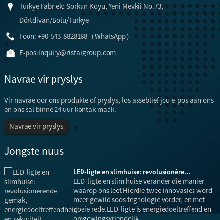
Turkye Fabriek: Sorkun Koyu, Yeni Mevkii No.73,
Dörtdivan/Bolu/Turkye
Foon: +90-543-8828188（WhatsApp）
E-pos:
inquiry@ristargroup.com
Navrae vir pryslys
Vir navrae oor ons produkte of pryslys, los asseblief jou e-pos aan ons
en ons sal binne 24 uur kontak maak.
Navrae vir pryslys
Jongste nuus
LED-ligte en slimhuise: revolusionêre...
LED-ligte en slim huise verander die manier
n
waarop ons leef.Hierdie twee innovasies word
g
meer gewild soos tegnologie vorder, en met
goeie rede.LED-ligte is energiedoeltreffend en
omgewingsvriendelik...