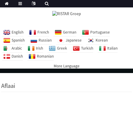
English
French
German
Portuguese
Spanish
Russian
Japanese
Korean
Arabic
Irish
Greek
Turkish
Italian
Danish
Romanian
More Language
Aflaai