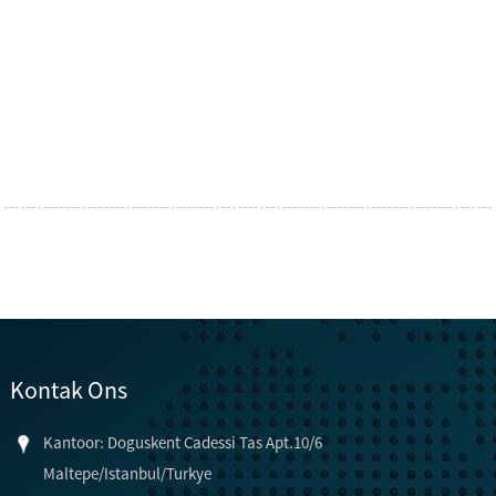
Kontak Ons
Kantoor: Doguskent Cadessi Tas Apt.10/6
Maltepe/Istanbul/Turkye