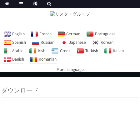
English
French
German
Portuguese
Spanish
Russian
Japanese
Korean
Arabic
Irish
Greek
Turkish
Italian
Danish
Romanian
More Language
ダウンロード