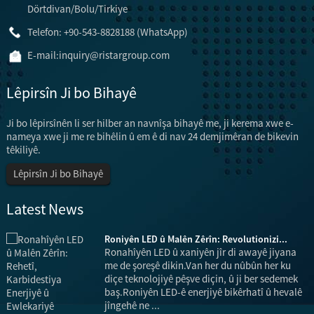
Dörtdivan/Bolu/Tirkiye
Telefon: +90-543-8828188 (WhatsApp)
E-mail:
inquiry@ristargroup.com
Lêpirsîn Ji bo Bihayê
Ji bo lêpirsînên li ser hilber an navnîşa bihayê me, ji kerema xwe e-
nameya xwe ji me re bihêlin û em ê di nav 24 demjimêran de bikevin
têkiliyê.
Lêpirsîn Ji bo Bihayê
Latest News
Roniyên LED û Malên Zêrîn: Revolutionizi...
Ronahîyên LED û xaniyên jîr di awayê jiyana
me de şoreşê dikin.Van her du nûbûn her ku
m
diçe teknolojiyê pêşve diçin, û ji ber sedemek
baş.Roniyên LED-ê enerjiyê bikêrhatî û hevalê
jîngehê ne ...
k