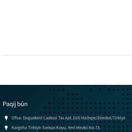
Paqij bûn
Ofîsa: Doguskent Cadessi Tas Apt.10/6 Maltepe/Stenbol/Tirkiye
Kargeha Tirkiyê: Sorkun Koyu, Yeni Mevkii No.73,