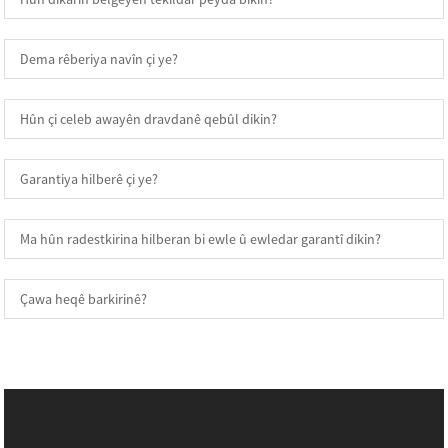
Dema rêberiya navîn çi ye?
Hûn çi celeb awayên dravdanê qebûl dikin?
Garantiya hilberê çi ye?
Ma hûn radestkirina hilberan bi ewle û ewledar garantî dikin?
Çawa heqê barkirinê?