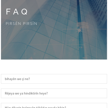
FAQ
PIRSÊN PIRSÎN
bihayên we çi ne?
Rêjeya we ya hindiktirîn heye?
Hûn dikarin belgeyên têkildar peyda bikin?