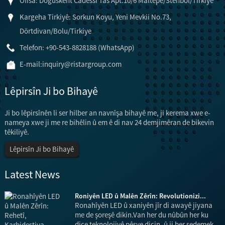
Ofîsa: Doguskent Cadessi Tas Apt.10/6 Maltepe/Stenbol/Tirkiye
Kargeha Tirkiyê: Sorkun Koyu, Yeni Mevkii No.73,
Dörtdivan/Bolu/Tirkiye
Telefon: +90-543-8828188 (WhatsApp)
E-mail:
inquiry@ristargroup.com
Lêpirsîn Ji bo Bihayê
Ji bo lêpirsînên li ser hilber an navnîşa bihayê me, ji kerema xwe e-
nameya xwe ji me re bihêlin û em ê di nav 24 demjimêran de bikevin
têkiliyê.
Lêpirsîn Ji bo Bihayê
Latest News
Roniyên LED û Malên Zêrîn: Revolutionizi...
Ronahîyên LED û xaniyên jîr di awayê jiyana
me de şoreşê dikin.Van her du nûbûn her ku
m
diçe teknolojiyê pêşve diçin, û ji ber sedemek