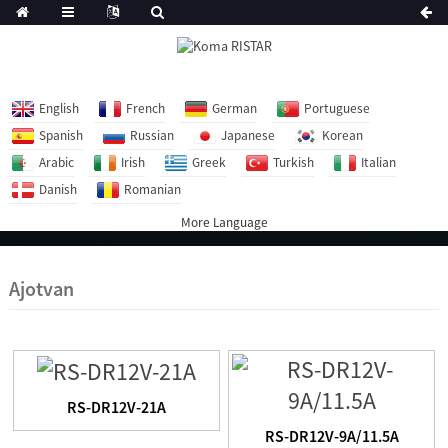
English
French
German
Portuguese
Spanish
Russian
Japanese
Korean
Arabic
Irish
Greek
Turkish
Italian
Danish
Romanian
More Language
Ajotvan
RS-DR12V-21A
RS-DR12V-9A/11.5A