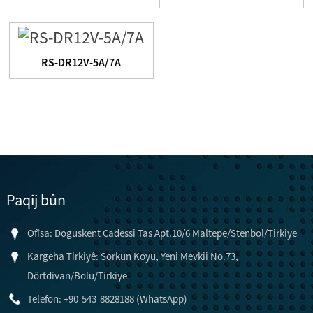
RS-DR12V-5A/7A
Paqij bûn
Ofîsa: Doguskent Cadessi Tas Apt.10/6 Maltepe/Stenbol/Tirkiye
Kargeha Tirkiyê: Sorkun Koyu, Yeni Mevkii No.73,
Dörtdivan/Bolu/Tirkiye
Telefon: +90-543-8828188 (WhatsApp)