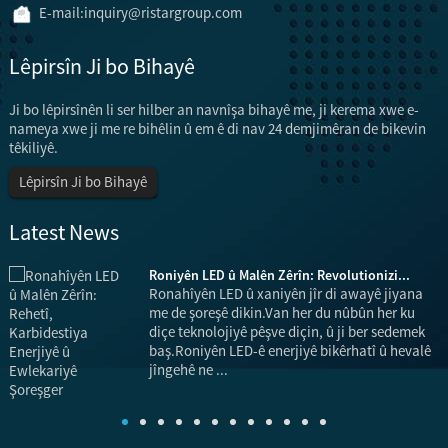
E-mail:
inquiry@ristargroup.com
Lêpirsîn Ji bo Bihayê
Ji bo lêpirsînên li ser hilber an navnîşa bihayê me, ji kerema xwe e-
nameya xwe ji me re bihêlin û em ê di nav 24 demjimêran de bikevin
têkiliyê.
Lêpirsîn Ji bo Bihayê
Latest News
Roniyên LED û Malên Zêrîn: Revolutionizi...
Ronahîyên LED û xaniyên jîr di awayê jiyana
me de şoreşê dikin.Van her du nûbûn her ku
m
diçe teknolojiyê pêşve diçin, û ji ber sedemek
baş.Roniyên LED-ê enerjiyê bikêrhatî û hevalê
jîngehê ne ...
k