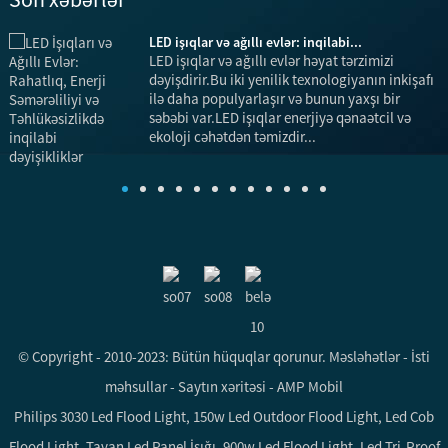
LED işıqlar və ağıllı evlər: inqilabi...
k
LED işıqlar və ağıllı evlər həyat tərzimizi
dəyişdirir.Bu iki yenilik texnologiyanın inkişafı
ilə daha populyarlaşır və bunun yaxşı bir
səbəbi var.LED işıqlar enerjiyə qənaətcil və
ekoloji cəhətdən təmizdir...
i
© Copyright - 2010-2023: Bütün hüquqlar qorunur.
Məsləhətlər
-
İsti
məhsullar
-
Saytın xəritəsi
-
AMP Mobil
Philips 3030 Led Flood Light
,
150w Led Outdoor Flood Light
,
Led Cob
Flood Light
,
Tavan Led Panel İşığı
,
900w Led Flood Light
,
Led Tri-Proof