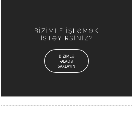
BİZİMLE İŞLƏMƏK
İSTƏYİRSİNİZ?
BİZİMLƏ
ƏLAQƏ
SAXLAYIN