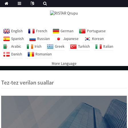
English
French
German
Portuguese
Spanish
Russian
Japanese
Korean
Arabic
Irish
Greek
Turkish
Italian
Danish
Romanian
More Language
Tez-tez verilən suallar