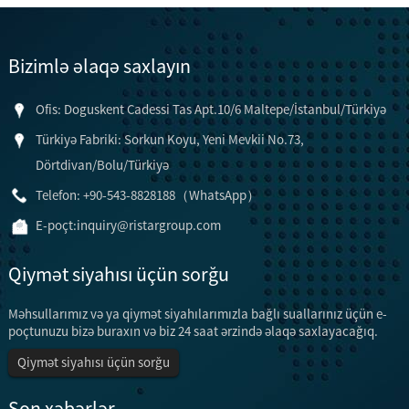
Bizimlə əlaqə saxlayın
Ofis: Doguskent Cadessi Tas Apt.10/6 Maltepe/İstanbul/Türkiyə
Türkiyə Fabriki: Sorkun Koyu, Yeni Mevkii No.73,
Dörtdivan/Bolu/Türkiyə
Telefon: +90-543-8828188（WhatsApp）
E-poçt:
inquiry@ristargroup.com
Qiymət siyahısı üçün sorğu
Məhsullarımız və ya qiymət siyahılarımızla bağlı suallarınız üçün e-
poçtunuzu bizə buraxın və biz 24 saat ərzində əlaqə saxlayacağıq.
Qiymət siyahısı üçün sorğu
Son xəbərlər