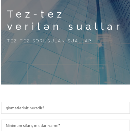
Tez-tez
verilən suallar
TEZ-TEZ SORUŞULAN SUALLAR
qiymətləriniz necədir?
Minimum sifariş miqdarı varmı?