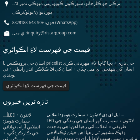
ترڪي جو ڪارخانو: سورڪون ڪويو، يني ميوڪي نمبر 73،
ڊورديوان/بولو/ترڪي
فون: +90-543-8828188 (WhatsApp)
inquiry@ristargroup.com
اي ميل:
قيمت جي فهرست لاءِ انڪوائري
اسان جي پروڊڪٽس يا pricelist جي باري ۾ پڇا ڳاڇا لاء، مهرباني ڪري
اسان کي پنهنجي اي ميل ڇڏي ۽ اسان کي 24 ڪلاڪن اندر رابطي ۾ ٿي
ويندي.
قيمت جي فهرست لاءِ انڪوائري
تازه ترين خبرون
ايل اي ڊي لائيٽون ۽ سمارٽ هومز: انقلابي ...
LED لائٽون ۽ سمارٽ گهر اسان جي زندگي جي
طريقي ۾ انقلاب آڻي رهيا آهن.اهي ٻه جدت
س
وڌيڪ مشهور ٿي رهيا آهن جيئن ٽيڪنالاجي
ج
ترقي، ۽ سٺي سبب لاء.ايل اي ڊي بتيون توانائيءَ