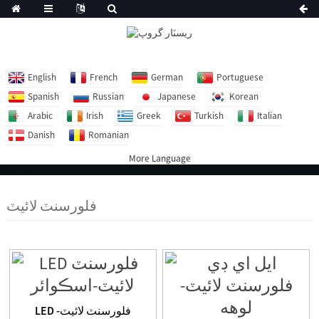
English
French
German
Portuguese
Spanish
Russian
Japanese
Korean
Arabic
Irish
Greek
Turkish
Italian
Danish
Romanian
More Language
فلورسنٽ لائيٽ
LED فلورسنٽ لائيٽ-