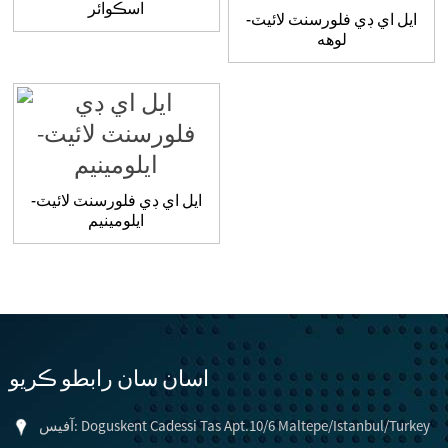
اسڪوائر
ايل اي ڊي فلورسنٽ لائيٽ-
لوهه
ايل اي ڊي فلورسنٽ لائيٽ-
ايلومينيم
اسان سان رابطو ڪريو
آفيس: Doguskent Cadessi Tas Apt.10/6 Maltepe/Istanbul/Turkey