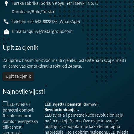
Turska Fabrika: Sorkun Koyu, Yeni Mevkii No.73,
Dörtdivan/Bolu/Turska
Telefon: +90-543-8828188 (WhatsApp)
E-mail:
inquiry@ristargroup.com
Upit za cjenik
Za upite o našim proizvodima ili cjeniku, ostavite nam svoj e-mail i
mi ćemo vas kontaktirati u roku od 24 sata.
Upit za cjenik
Najnovije vijesti
LED svjetla i pametni domovi:
a,
Revolucioniranje...
LED svjetla i pametne kuće revolucioniraju
način na koji živimo.Ove dvije inovacije
postaju sve popularnije kako tehnologija
.
napreduje, i to s dobrim razlogom.LED svjetla