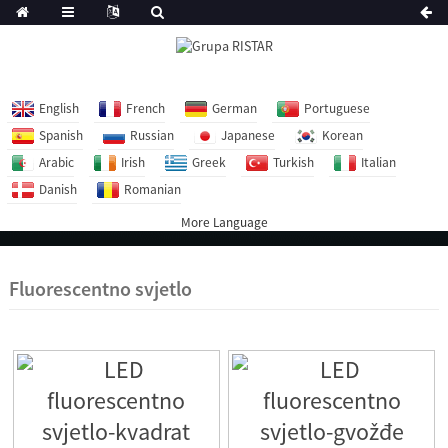
English
French
German
Portuguese
Spanish
Russian
Japanese
Korean
Arabic
Irish
Greek
Turkish
Italian
Danish
Romanian
More Language
Fluorescentno svjetlo