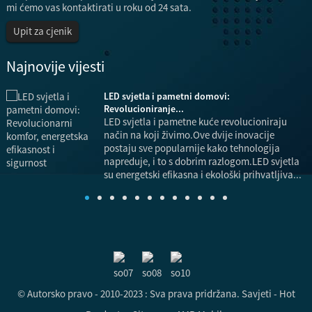
mi ćemo vas kontaktirati u roku od 24 sata.
Upit za cjenik
Najnovije vijesti
LED svjetla i pametni domovi:
a,
Revolucioniranje...
LED svjetla i pametne kuće revolucioniraju
način na koji živimo.Ove dvije inovacije
postaju sve popularnije kako tehnologija
.
napreduje, i to s dobrim razlogom.LED svjetla
su energetski efikasna i ekološki prihvatljiva...
© Autorsko pravo - 2010-2023 : Sva prava pridržana.
Savjeti
-
Hot