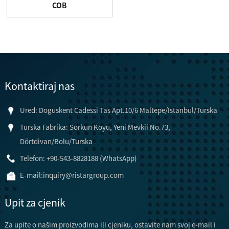
COB
Kontaktiraj nas
Ured: Doguskent Cadessi Tas Apt.10/6 Maltepe/Istanbul/Turska
Turska Fabrika: Sorkun Koyu, Yeni Mevkii No.73,
Dörtdivan/Bolu/Turska
Telefon: +90-543-8828188 (WhatsApp)
E-mail:
inquiry@ristargroup.com
Upit za cjenik
Za upite o našim proizvodima ili cjeniku, ostavite nam svoj e-mail i