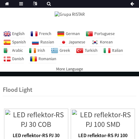
English
French
German
Portuguese
Spanish
Russian
Japanese
Korean
Arabic
Irish
Greek
Turkish
Italian
Danish
Romanian
More Language
Flood Light
LED reflektor-RS PJ 30
LED reflektor-RS PJ 100