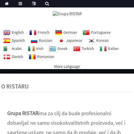
English
French
German
Portuguese
Spanish
Russian
Japanese
Korean
Arabic
Irish
Greek
Turkish
Italian
Danish
Romanian
More Language
O RISTARU
Grupa RISTAR
ima za cilj da bude profesionalni
dobavljač ne samo visokokvalitetnih proizvoda, već i
savršene usluge, ne samo da ih prodaje, već i da ih