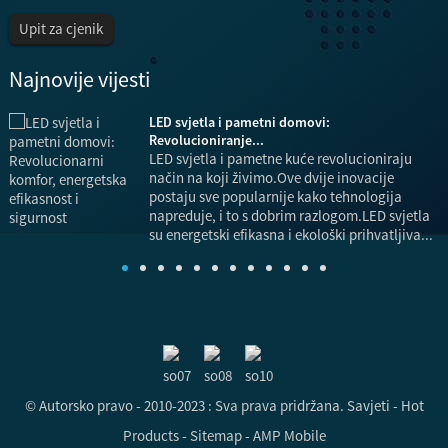
Upit za cjenik
Najnovije vijesti
LED svjetla i pametni domovi:
a,
Revolucioniranje...
LED svjetla i pametne kuće revolucioniraju
način na koji živimo.Ove dvije inovacije
postaju sve popularnije kako tehnologija
.
napreduje, i to s dobrim razlogom.LED svjetla
su energetski efikasna i ekološki prihvatljiva...
© Autorsko pravo - 2010-2023 : Sva prava pridržana.
Savjeti
-
Hot
Products
-
Sitemap
-
AMP Mobile