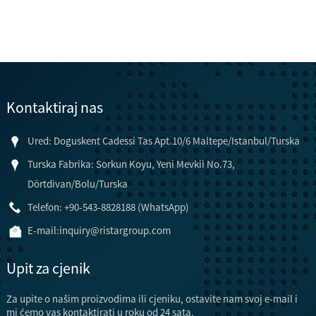
Kontaktiraj nas
Ured: Doguskent Cadessi Tas Apt.10/6 Maltepe/Istanbul/Turska
Turska Fabrika: Sorkun Koyu, Yeni Mevkii No.73,
Dörtdivan/Bolu/Turska
Telefon: +90-543-8828188 (WhatsApp)
E-mail:
inquiry@ristargroup.com
Upit za cjenik
Za upite o našim proizvodima ili cjeniku, ostavite nam svoj e-mail i
mi ćemo vas kontaktirati u roku od 24 sata.