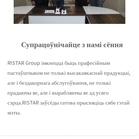
Супрацоўнічайце з намі сёння
RISTAR Group імкнецца быць прафесійным
пастаўшчыком не толькі высакаякаснай прадукцыі,
але і бездакорнага абслугоўвання, не толькі
прадаючы яе, але і вырабляючы яе ад усяго
сэрца.RISTAR заўсёды гатова прысвяціць сябе гэтай
мэты.