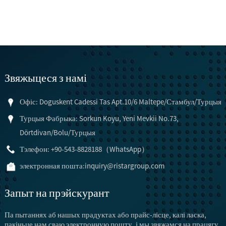
Звяжыцеся з намі
Офіс: Doguskent Cadessi Tas Apt.10/6 Maltepe/Стамбул/Турцыя
Турцыя Фабрыка: Sorkun Koyu, Yeni Mevkii No.73,
Dörtdivan/Bolu/Турцыя
Тэлефон: +90-543-8828188（WhatsApp）
электронная пошта:
inquiry@ristargroup.com
Запыт на прэйскурант
Па пытаннях аб нашых прадуктах або прайс-лісце, калі ласка,
пакіньце нам сваю электронную пошту, і мы звяжамся на працягу