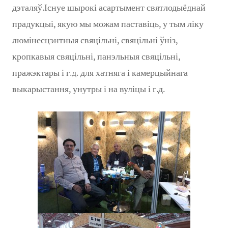
дэталяў.Існуе шырокі асартымент святлодыёднай
прадукцыі, якую мы можам паставіць, у тым ліку
люмінесцэнтныя свяцільні, свяцільні ўніз,
кропкавыя свяцільні, панэльныя свяцільні,
пражэктары і г.д. для хатняга і камерцыйнага
выкарыстання, унутры і на вуліцы і г.д.