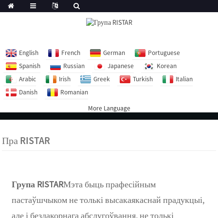
English
French
German
Portuguese
Spanish
Russian
Japanese
Korean
Arabic
Irish
Greek
Turkish
Italian
Danish
Romanian
More Language
Пра RISTAR
Група RISTAR
Мэта быць прафесійным
пастаўшчыком не толькі высакаякаснай прадукцыі,
але і бездакорнага абслугоўвання, не толькі