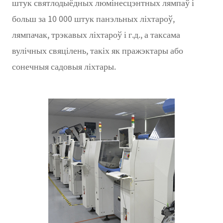
штук святлодыёдных люмінесцэнтных лямпаў і
больш за 10 000 штук панэльных ліхтароў,
лямпачак, трэкавых ліхтароў і г.д., а таксама
вулічных свяцілень, такіх як пражэктары або
сонечныя садовыя ліхтары.