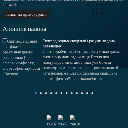
24 гадзін.
Запыт на прэйскурант
Апошнія навіны
Святлодыёдныя свяцільні і разумныя дамы:
рэвалюцыя...
Святлодыёдныя ліхтары і разумныя дамы
змяняюць наш лад жыцця.Гэтыя два
новаўвядзенні становяцца ўсё больш
папулярнымі па меры развіцця тэхналогій, і
гэта нездарма.Святлодыёдныя свяцільні
энергаэфектыўныя і экалагічныя...