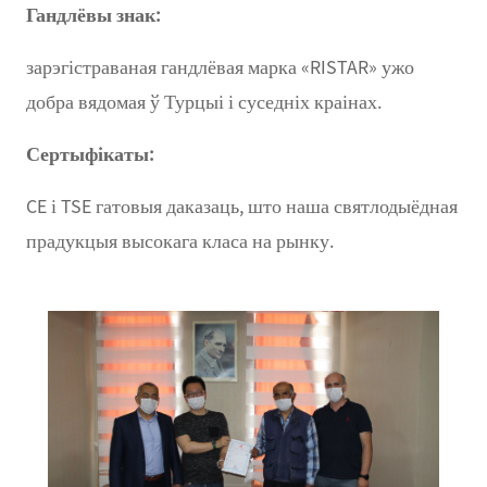
Гандлёвы знак:
зарэгістраваная гандлёвая марка «RISTAR» ужо
добра вядомая ў Турцыі і суседніх краінах.
Сертыфікаты:
CE і TSE гатовыя даказаць, што наша святлодыёдная
прадукцыя высокага класа на рынку.