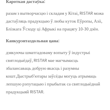
Кароткая дастаўка:
разам з вытворчасцю і складам у Кітаі, RISTAR можа
дастаўляць прадукцыю ў любы куток Еўропы, Азіі,
Блізкага Ўсходу ці Афрыкі на працягу 10-30 дзён.
Канкурэнтаздольная цана:
дзякуючы шматгадоваму вопыту ў індустрыі
святлодыёдаў, RISTAR мае магчымасць
збалансаваць добрую якасць і разумны
кошт.Дыстрыб'ютары заўсёды могуць атрымаць
лепшую рэпутацыю і прыбытак са святлодыёднай
прадукцыяй RISTAR.