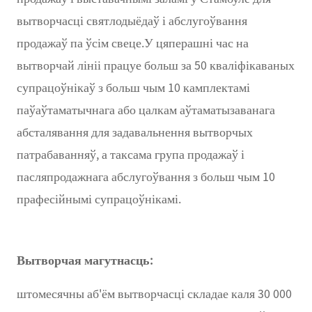
вытворчасці святлодыёдаў і абслугоўвання
продажаў па ўсім свеце.У цяперашні час на
вытворчай лініі працуе больш за 50 кваліфікаваных
супрацоўнікаў з больш чым 10 камплектамі
паўаўтаматычнага або цалкам аўтаматызаванага
абсталявання для задавальнення вытворчых
патрабаванняў, а таксама група продажаў і
пасляпродажнага абслугоўвання з больш чым 10
прафесійнымі супрацоўнікамі.
Вытворчая магутнасць:
штомесячны аб'ём вытворчасці складае каля 30 000