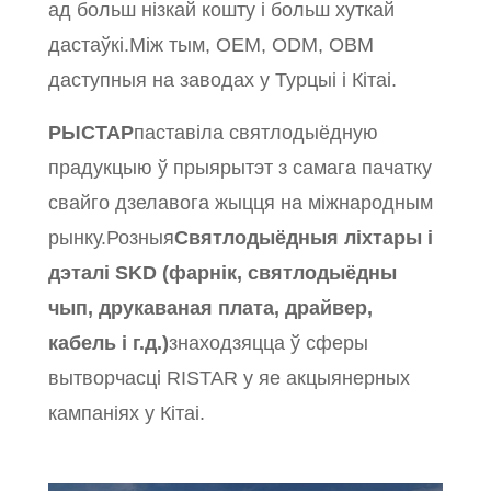
ад больш нізкай кошту і больш хуткай
дастаўкі.Між тым, OEM, ODM, OBM
даступныя на заводах у Турцыі і Кітаі.
РЫСТАР
паставіла святлодыёдную
прадукцыю ў прыярытэт з самага пачатку
свайго дзелавога жыцця на міжнародным
рынку.Розныя
Святлодыёдныя ліхтары і
дэталі SKD (фарнік, святлодыёдны
чып, друкаваная плата, драйвер,
кабель і г.д.)
знаходзяцца ў сферы
вытворчасці RISTAR у яе акцыянерных
кампаніях у Кітаі.