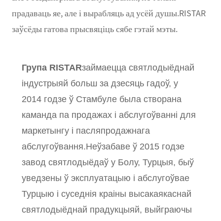
прадаваць яе, але і вырабляць ад усёй душы.RISTAR
заўсёды гатова прысвяціць сябе гэтай мэты.
Група RISTAR
займаецца святлодыёднай
індустрыяй больш за дзесяць гадоў, у
2014 годзе ў Стамбуле была створана
каманда па продажах і абслугоўванні для
маркетынгу і пасляпродажнага
абслугоўвання.Неўзабаве ў 2015 годзе
завод святлодыёдаў у Болу, Турцыя, быў
уведзены ў эксплуатацыю і абслугоўвае
Турцыю і суседнія краіны высакаякаснай
святлодыёднай прадукцыяй, выйграючы