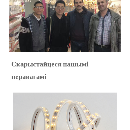
Скарыстайцеся нашымі
перавагамі