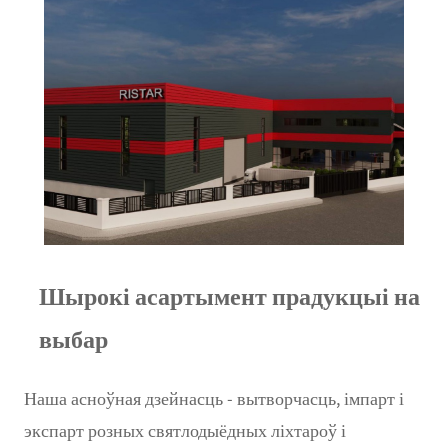
Шырокі асартымент прадукцыі на
выбар
Наша асноўная дзейнасць - вытворчасць, імпарт і
экспарт розных святлодыёдных ліхтароў і