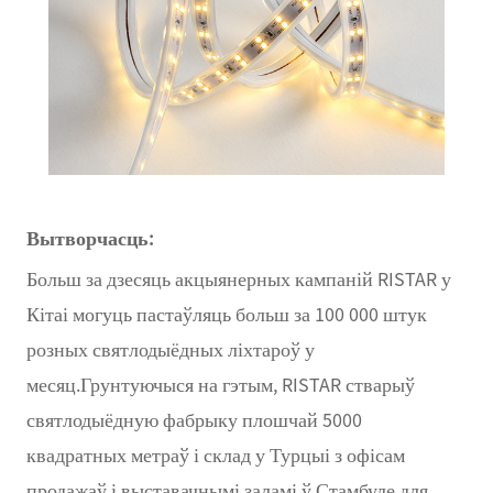
Вытворчасць:
Больш за дзесяць акцыянерных кампаній RISTAR у
Кітаі могуць пастаўляць больш за 100 000 штук
розных святлодыёдных ліхтароў у
месяц.Грунтуючыся на гэтым, RISTAR стварыў
святлодыёдную фабрыку плошчай 5000
квадратных метраў і склад у Турцыі з офісам
продажаў і выставачнымі заламі ў Стамбуле для