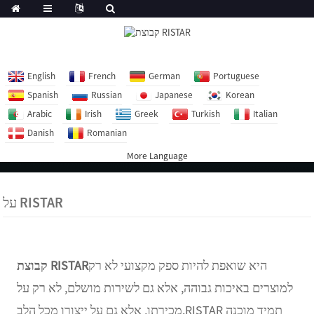
English
French
German
Portuguese
Spanish
Russian
Japanese
Korean
Arabic
Irish
Greek
Turkish
Italian
Danish
Romanian
More Language
על RISTAR
היא שואפת להיות ספק מקצועי לא רק
קבוצת RISTAR
למוצרים באיכות גבוהה, אלא גם לשירות מושלם, לא רק על
מכירתו, אלא גם על ייצורו מכל הלב.RISTAR תמיד מוכנה