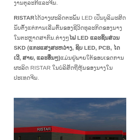
ງານຕຸລະກີແລະຈີນ.
RISTAR
ໄດ້ວາງຜະລິດຕະພັນ LED ເປັນບູລິມະສິດ
ນັບຕັ້ງແຕ່ການເລີ່ມຕົ້ນຂອງຊີວິດທຸລະກິດຂອງນາງ
ໃນຕະຫຼາດສາກົນ.ຕ່າງໆ
ໄຟ LED ແລະຊິ້ນສ່ວນ
SKD (ແກະແສງສະຫວ່າງ, ຊິບ LED, PCB, ໄດ
ເວີ, ສາຍ, ແລະອື່ນໆ)
ແມ່ນຢູ່ພາຍໃຕ້ຂອບເຂດການ
ຜະລິດ RISTAR ໃນບໍລິສັດຖືຫຸ້ນຂອງນາງໃນ
ປະເທດຈີນ.