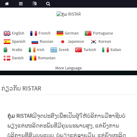
English
French
German
Portuguese
Spanish
Russian
Japanese
Korean
Arabic
Irish
Greek
Turkish
Italian
Danish
Romanian
More Language
ກ່ຽວກັບ RISTAR
ກຸ່ມ RISTAR
ມີຈຸດປະສົງເພື່ອເປັນຜູ້ໃຫ້ບໍລິການມືອາຊີບບໍ່
ພຽງແຕ່ຜະລິດຕະພັນທີ່ມີຄຸນນະພາບສູງ, ແຕ່ຍັງການ
ບໍລິການທີ່ສົມບູນແບບ, ບໍ່ພຽງແຕ່ຂາຍມັນ, ແຕ່ຍັງຜະລິດ