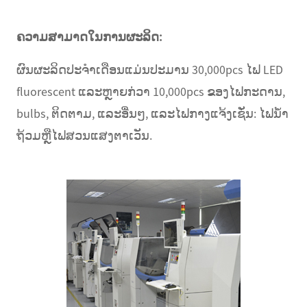
ຄວາມສາມາດໃນການຜະລິດ:
ຜົນຜະລິດປະຈໍາເດືອນແມ່ນປະມານ 30,000pcs ໄຟ LED
fluorescent ແລະຫຼາຍກ່ວາ 10,000pcs ຂອງໄຟກະດານ,
bulbs, ຕິດຕາມ, ແລະອື່ນໆ, ແລະໄຟກາງແຈ້ງເຊັ່ນ: ໄຟນ້ໍາ
ຖ້ວມຫຼືໄຟສວນແສງຕາເວັນ.