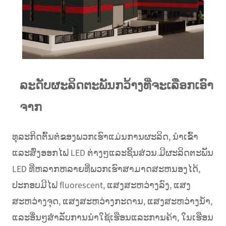
ລະດັບຜະລິດຕະພັນກວ້າງທີ່ຈະເລືອກເອົາ
ຈາກ
ທຸລະກິດຕົ້ນຕໍຂອງພວກເຮົາແມ່ນການຜະລິດ, ນໍາເຂົ້າ
ແລະສົ່ງອອກໄຟ LED ຕ່າງໆແລະຊິ້ນສ່ວນ.ມີຜະລິດຕະພັນ
LED ທີ່ຫລາກຫລາຍທີ່ພວກເຮົາສາມາດສະຫນອງໄດ້,
ປະກອບມີໄຟ fluorescent, ແສງສະຫວ່າງລົງ, ແສງ
ສະຫວ່າງຈຸດ, ແສງສະຫວ່າງກະດານ, ແສງສະຫວ່າງນ້ໍາ,
ແລະອື່ນໆສໍາລັບການນໍາໃຊ້ເຮືອນແລະການຄ້າ, ໃນເຮືອນ