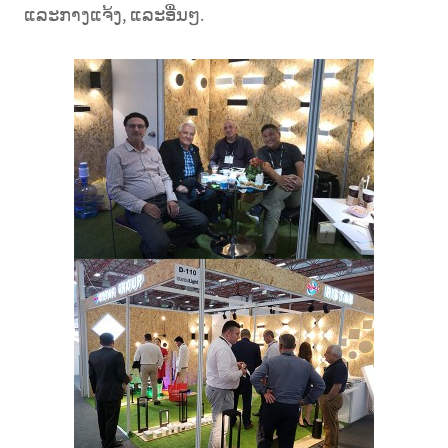
ແລະກາງແຈ້ງ, ແລະອື່ນໆ.