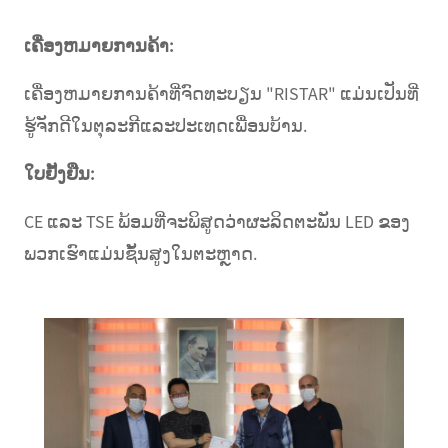
ເຄື່ອງຫມາຍການຄ້າ:
ເຄື່ອງຫມາຍການຄ້າທີ່ຈົດທະບຽນ "RISTAR" ແມ່ນເປັນທີ່
ຮູ້ຈັກດີໃນຕຸລະກີແລະປະເທດເພື່ອນບ້ານ.
ໃບຢັ້ງຢືນ:
CE ແລະ TSE ພ້ອມທີ່ຈະພິສູດວ່າຜະລິດຕະພັນ LED ຂອງ
ພວກເຮົາແມ່ນຊັ້ນສູງໃນຕະຫຼາດ.