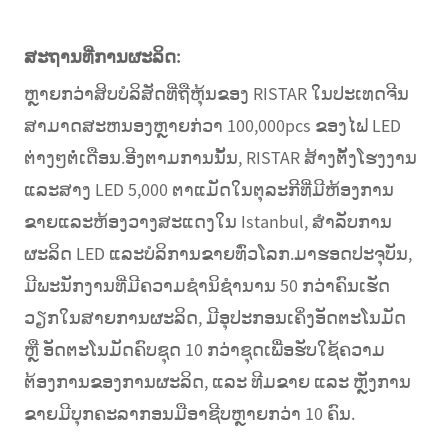
ສະ​ຖານ​ທີ່​ການ​ຜະ​ລິດ​:
ຫຼາຍກວ່າສິບບໍລິສັດທີ່ຖືຫຸ້ນຂອງ RISTAR ໃນປະເທດຈີນ
ສາມາດສະຫນອງຫຼາຍກ່ວາ 100,000pcs ຂອງໄຟ LED
ຕ່າງໆຕໍ່ເດືອນ.ອີງຕາມການນັ້ນ, RISTAR ສ້າງຕັ້ງໂຮງງານ
ແລະສາງ LED 5,000 ຕາແມັດໃນຕຸລະກີທີ່ມີຫ້ອງການ
ຂາຍແລະຫ້ອງວາງສະແດງໃນ Istanbul, ສໍາລັບການ
ຜະລິດ LED ແລະບໍລິການຂາຍທົ່ວໂລກ.ມາຮອດປະຈຸບັນ,
ມີພະນັກງານທີ່ມີຄວາມຊໍານິຊໍານານ 50 ກວ່າຄົນເຮັດ
ວຽກໃນສາຍການຜະລິດ, ມີອຸປະກອນເຄິ່ງອັດຕະໂນມັດ
ຫຼື ອັດຕະໂນມັດຄົບຊຸດ 10 ກວ່າຊຸດເພື່ອຮັບໃຊ້ຄວາມ
ຕ້ອງການຂອງການຜະລິດ, ແລະ ທີມຂາຍ ແລະ ຫຼັງການ
ຂາຍມີບຸກຄະລາກອນມືອາຊີບຫຼາຍກວ່າ 10 ຄົນ.