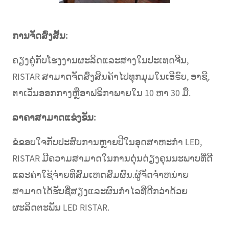
ການຈັດສົ່ງສັ້ນ:
ຄຽງຄູ່ກັບໂຮງງານຜະລິດແລະສາງໃນປະເທດຈີນ,
RISTAR ສາມາດຈັດສົ່ງສິນຄ້າໄປທຸກມຸມໃນເອີຣົບ, ອາຊີ,
ຕາເວັນອອກກາງຫຼືອາຟຣິກາພາຍໃນ 10 ຫາ 30 ມື້.
ລາຄາສາມາດແຂ່ງຂັນ:
ຂໍຂອບໃຈກັບປະສົບການຫຼາຍປີໃນອຸດສາຫະກໍາ LED,
RISTAR ມີຄວາມສາມາດໃນການດຸ່ນດ່ຽງຄຸນນະພາບທີ່ດີ
ແລະຄ່າໃຊ້ຈ່າຍທີ່ສົມເຫດສົມຜົນ.ຜູ້ຈັດຈໍາຫນ່າຍ
ສາມາດໄດ້ຮັບຊື່ສຽງແລະຜົນກໍາໄລທີ່ດີກວ່າດ້ວຍ
ຜະລິດຕະພັນ LED RISTAR.