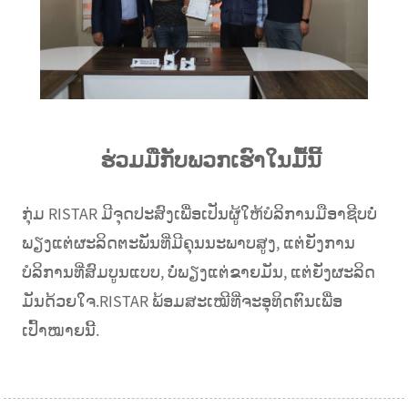
ຮ່ວມມືກັບພວກເຮົາໃນມື້ນີ້
ກຸ່ມ RISTAR ມີຈຸດປະສົງເພື່ອເປັນຜູ້ໃຫ້ບໍລິການມືອາຊີບບໍ່
ພຽງແຕ່ຜະລິດຕະພັນທີ່ມີຄຸນນະພາບສູງ, ແຕ່ຍັງການ
ບໍລິການທີ່ສົມບູນແບບ, ບໍ່ພຽງແຕ່ຂາຍມັນ, ແຕ່ຍັງຜະລິດ
ມັນດ້ວຍໃຈ.RISTAR ພ້ອມສະເໝີທີ່ຈະອຸທິດຕົນເພື່ອ
ເປົ້າໝາຍນີ້.