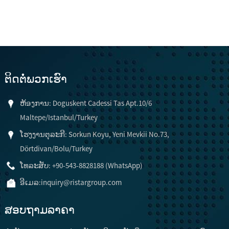
ຕິດ​ຕໍ່​ພວກ​ເຮົາ
ຫ້ອງການ: Doguskent Cadessi Tas Apt.10/6
Maltepe/Istanbul/Turkey
ໂຮງງານຕຸລະກີ: Sorkun Koyu, Yeni Mevkii No.73,
Dörtdivan/Bolu/Turkey
ໂທລະສັບ: +90-543-8828188 (WhatsApp)
ອີເມລ:
inquiry@ristargroup.com
ສອບຖາມລາຄາ