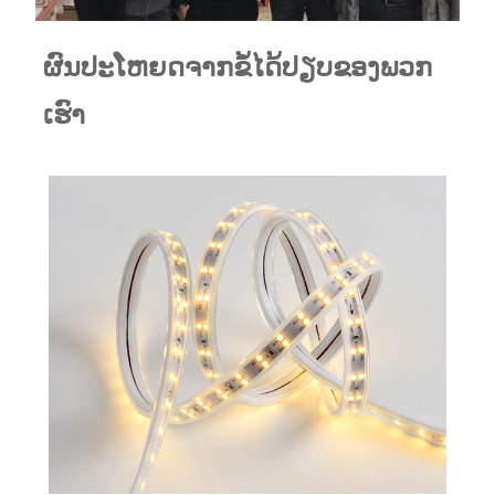
ຜົນປະໂຫຍດຈາກຂໍ້ໄດ້ປຽບຂອງພວກ
ເຮົາ