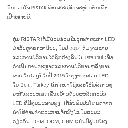
ມັນດ້ວຍໃຈ.RISTAR ພ້ອມສະເໝີທີ່ຈະອຸທິດຕົນເພື່ອ
ເປົ້າໝາຍນີ້.
ກຸ່ມ RISTAR
ໄດ້ມີສ່ວນຮ່ວມໃນອຸດສາຫະກໍາ LED
ສໍາລັບຫຼາຍກ່ວາສິບປີ, ໃນປີ 2014 ທີມງານຂາຍ
ແລະການບໍລິການໄດ້ຖືກສ້າງຂຶ້ນໃນ Istanbul ເພື່ອ
ດໍາເນີນການຕະຫຼາດແລະການບໍລິການຫລັງການ
ຂາຍ.ໃນໄວໆນີ້ໃນປີ 2015 ໂຮງງານຜະລິດ LED
ໃນ Bolu, Turkey ໄດ້ຖືກນໍາໃຊ້ແລະໃຫ້ບໍລິການຕຸ
ລະກີແລະປະເທດເພື່ອນບ້ານດ້ວຍຜະລິດຕະພັນ
LED ທີ່ມີຄຸນນະພາບສູງ, ໄດ້ຮັບຜົນປະໂຫຍດຈາກ
ຄ່າໃຊ້ຈ່າຍຕ່ໍາແລະການຈັດສົ່ງໄວ.ໃນຂະນະ
ດຽວກັນ, OEM, ODM, OBM ແມ່ນມີຢູ່ໃນໂຮງ