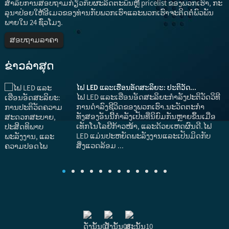
ສໍາ​ລັບ​ການ​ສອບ​ຖາມ​ກ່ຽວ​ກັບ​ຜະ​ລິດ​ຕະ​ພັນ​ຫຼື pricelist ຂອງ​ພວກ​ເຮົາ​, ກະ​
ລຸ​ນາ​ປ່ອຍ​ໃຫ້​ອີ​ເມວ​ຂອງ​ທ່ານ​ກັບ​ພວກ​ເຮົາ​ແລະ​ພວກ​ເຮົາ​ຈະ​ຕິດ​ຕໍ່​ພົວ​ພັນ​
ພາຍ​ໃນ 24 ຊົ່ວ​ໂມງ​.
ສອບຖາມລາຄາ
ຂ່າວ​ລ່າ​ສຸດ
ໄຟ LED ແລະເຮືອນອັດສະລິຍະ: ປະຕິວັດ...
ໄຟ LED ແລະເຮືອນອັດສະລິຍະກໍາລັງປະຕິວັດວິທີ
ມ
ການດໍາລົງຊີວິດຂອງພວກເຮົາ.ນະວັດຕະກໍາ
ທັງສອງອັນນີ້ກຳລັງເປັນທີ່ນິຍົມກັນຫຼາຍຂຶ້ນເມື່ອ
ເທັກໂນໂລຢີກ້າວໜ້າ, ແລະດ້ວຍເຫດຜົນດີ.ໄຟ
LED ແມ່ນປະຫຍັດພະລັງງານແລະເປັນມິດກັບ
ສິ່ງແວດລ້ອມ ...
ງ