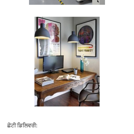
ਛੋਟੀ ਡਿਲਿਵਰੀ: