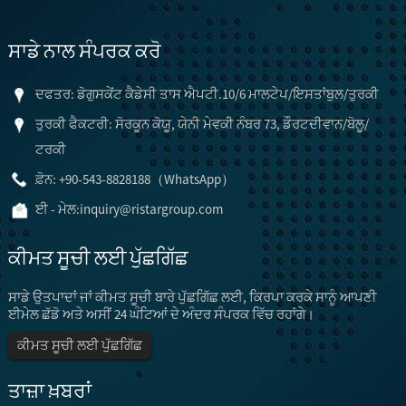
ਸਾਡੇ ਨਾਲ ਸੰਪਰਕ ਕਰੋ
ਦਫਤਰ: ਡੋਗੁਸਕੇਂਟ ਕੈਡੇਸੀ ਤਾਸ ਐਪਟੀ.10/6 ਮਾਲਟੇਪ/ਇਸਤਾਂਬੁਲ/ਤੁਰਕੀ
ਤੁਰਕੀ ਫੈਕਟਰੀ: ਸੋਰਕੂਨ ਕੋਯੂ, ਯੇਨੀ ਮੇਵਕੀ ਨੰਬਰ 73, ਡੌਰਟਦੀਵਾਨ/ਬੋਲੂ/
ਟਰਕੀ
ਫ਼ੋਨ: +90-543-8828188（WhatsApp）
ਈ - ਮੇਲ:
inquiry@ristargroup.com
ਕੀਮਤ ਸੂਚੀ ਲਈ ਪੁੱਛਗਿੱਛ
ਸਾਡੇ ਉਤਪਾਦਾਂ ਜਾਂ ਕੀਮਤ ਸੂਚੀ ਬਾਰੇ ਪੁੱਛਗਿੱਛ ਲਈ, ਕਿਰਪਾ ਕਰਕੇ ਸਾਨੂੰ ਆਪਣੀ
ਈਮੇਲ ਛੱਡੋ ਅਤੇ ਅਸੀਂ 24 ਘੰਟਿਆਂ ਦੇ ਅੰਦਰ ਸੰਪਰਕ ਵਿੱਚ ਰਹਾਂਗੇ।
ਕੀਮਤ ਸੂਚੀ ਲਈ ਪੁੱਛਗਿੱਛ
ਤਾਜ਼ਾ ਖ਼ਬਰਾਂ