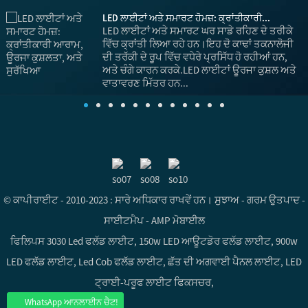
LED ਲਾਈਟਾਂ ਅਤੇ ਸਮਾਰਟ ਹੋਮਜ਼: ਕ੍ਰਾਂਤੀਕਾਰੀ...
LED ਲਾਈਟਾਂ ਅਤੇ ਸਮਾਰਟ ਘਰ ਸਾਡੇ ਰਹਿਣ ਦੇ ਤਰੀਕੇ
ਵਿੱਚ ਕ੍ਰਾਂਤੀ ਲਿਆ ਰਹੇ ਹਨ।ਇਹ ਦੋ ਕਾਢਾਂ ਤਕਨਾਲੋਜੀ
ਚ
ਦੀ ਤਰੱਕੀ ਦੇ ਰੂਪ ਵਿੱਚ ਵਧੇਰੇ ਪ੍ਰਸਿੱਧ ਹੋ ਰਹੀਆਂ ਹਨ,
ਅਤੇ ਚੰਗੇ ਕਾਰਨ ਕਰਕੇ.LED ਲਾਈਟਾਂ ਊਰਜਾ ਕੁਸ਼ਲ ਅਤੇ
ਵਾਤਾਵਰਣ ਮਿੱਤਰ ਹਨ...
ਘ
© ਕਾਪੀਰਾਈਟ - 2010-2023 : ਸਾਰੇ ਅਧਿਕਾਰ ਰਾਖਵੇਂ ਹਨ।
ਸੁਝਾਅ
-
ਗਰਮ ਉਤਪਾਦ
-
ਸਾਈਟਮੈਪ
-
AMP ਮੋਬਾਈਲ
ਫਿਲਿਪਸ 3030 Led ਫਲੱਡ ਲਾਈਟ
,
150w LED ਆਊਟਡੋਰ ਫਲੱਡ ਲਾਈਟ
,
900w
LED ਫਲੱਡ ਲਾਈਟ
,
Led Cob ਫਲੱਡ ਲਾਈਟ
,
ਛੱਤ ਦੀ ਅਗਵਾਈ ਪੈਨਲ ਲਾਈਟ
,
LED
ਟ੍ਰਾਈ-ਪਰੂਫ ਲਾਈਟ ਫਿਕਸਚਰ
,
WhatsApp ਆਨਲਾਈਨ ਚੈਟ!