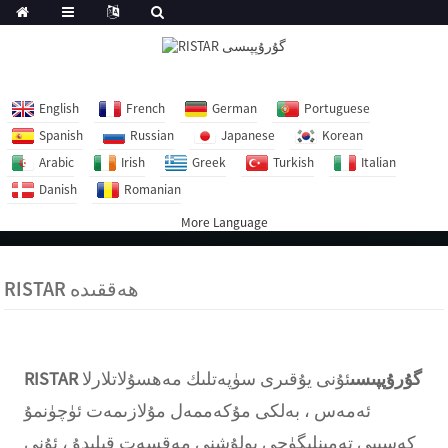
English
French
German
Portuguese
Spanish
Russian
Japanese
Korean
Arabic
Irish
Greek
Turkish
Italian
Danish
Romanian
More Language
RISTAR ھەققىدە
RISTAR گۇرۇپپىسى
ئۇنى يۇقىرى سۈپەتلىك مەھسۇلاتلارلا
ئەمەس ، بەلكى مۇكەممەل مۇلازىمەت ئۈچۈنمۇ
كەسپىي تەمىنلىگۈچى بولۇشنى مەقسەت قىلىدۇ ، ئۇنى