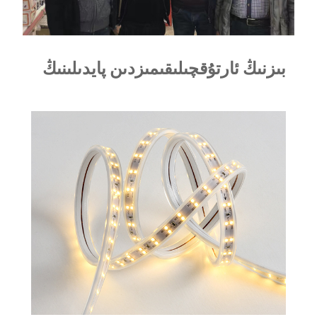
بىزنىڭ ئارتۇقچىلىقىمىزدىن پايدىلىنىڭ