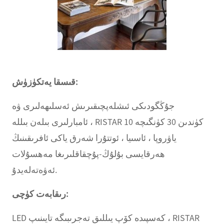
قىسقا يەتكۈزۈش:
جۇڭگودىكى ئىشلەپچىقىرىش ئەسلىھەلىرى ۋە
ئامبارلىرى بىلەن بىللە ، RISTAR 10 كۈندىن 30 كۈنگىچە
ياۋروپا ، ئاسىيا ، ئوتتۇرا شەرق ياكى ئافرىقىنىڭ
ھەرقايسى بۇلۇڭ-پۇچقاقلىرىغا مەھسۇلات
ئەۋەتەلەيدۇ.
رىقابەت كۈچى:
LED كەسپىدە كۆپ يىللىق تەجرىبىگە تايىنىپ ، RISTAR