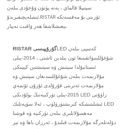
سېتىپلا قالماي ، يەنە پۈتۈن ۋۇجۇدى بىلەن
ئىشلەپچىقىرىدۇ.RISTAR ئۆزىنى بۇ مەقسەتكە
بېغىشلاشقا ھەر ۋاقىت تەييار.
LED كەسپى بىلەن
RISTAR گۇرۇپپىسى
شۇغۇللىنىۋاتقىنىغا ئون يىلدىن ئاشتى ، 2014-يىلى
ئىستانبۇلدا سېتىش ۋە سېتىشتىن كېيىنكى
مۇلازىمەت بىلەن شۇغۇللىنىدىغان سېتىش ۋە
مۇلازىمەت ئەترىتى قۇرۇلدى.ئۇزۇن ئۆتمەي
2015-يىلى تۈركىيەنىڭ بولۇدىكى LED زاۋۇتى
ئىشلىتىشكە كىرىشتۈرۈلۈپ ، ئەلا سۈپەتلىك LED
مەھسۇلاتلىرى بىلەن تۈركىيە ۋە قوشنا
دۆلەتلەرگە مۇلازىمەت قىلىدۇ ، ئەرزان باھا ۋە تېز