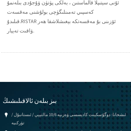
ئۇنى سېتىپلا قالماستىن ، بەلكى پۈتۈن ۋۇجۇدى بىلەنمۇ
كەسپىي تەمىنلىگۈچى بولۇشنى مەقسەت
قىلىدۇ.RISTAR ئۆزىنى بۇ مەقسەتكە بېغىشلاشقا ھەر
ۋاقىت تەييار.
بىز بىلەن ئالاقىلىشىڭ
ئىشخانا: دوگۇسكېنت كادېسسى ۋەزىپە 10/6 مالتېپې / ئىستانبۇل /
تۈركىيە