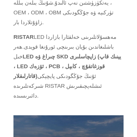
يەتكۈزۈشتىن نەپ ئالىدۇ.شۇنىڭ بىلەن بىللە ،
OEM ، ODM ، OBM تۈركىيە ۋە جۇڭگودىكى
زاۋۇتلاردا بار.
LED مەھسۇلاتلىرىنى خەلقئارا بازاردا
RISTAR
باشلىغاندىن بۇيان بىرىنچى ئورۇنغا قويدى.ھەر
LED چىراغ ۋە SKD زاپچاسلىرى (يېنىك قاپ
خىل
، LED ئۆزەك ، PCB ، قوزغاتقۇچ ، كابېل
ئۇنىڭ جۇڭگودىكى پايچېكى
قاتارلىقلار)
شىركەتلىرىدە RISTAR ئىشلەپچىقىرىش
دائىرىسىدە.