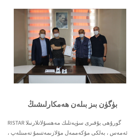
بۈگۈن بىز بىلەن ھەمكارلىشىڭ
RISTAR گورۇھى يۇقىرى سۈپەتلىك مەھسۇلاتلارنىلا
ئەمەس ، بەلكى مۇكەممەل مۇلازىمەتنىمۇ تەمىنلەپ ،