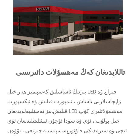
تاللايدىغان كەڭ مەھسۇلات دائىرىسى
بىزنىڭ ئاساسلىق كەسپىمىز ھەر خىل LED چىراغ ۋە
زاپچاسلارنى ياساش ، ئىمپورت قىلىش ۋە ئېكسپورت
قىلىش.بىز تەمىنلىيەلەيدىغان LED مەھسۇلاتلىرى كۆپ
خىل بولۇپ ، ئۆي ۋە سودا ئۈچۈن ئىشلىتىلىدىغان ئۆي
ئىچى ۋە سىرتىدىكى فلۇئورېسسېنسىيە چىرىغى ، تۆۋەن