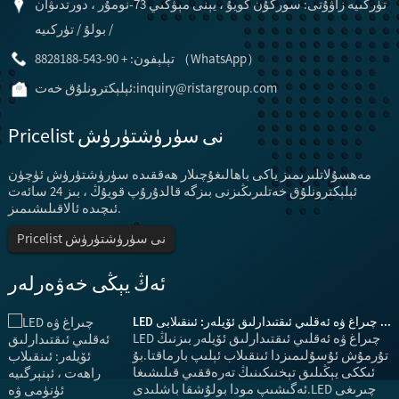
تۈركىيە زاۋۇتى: سوركۇن كويۇ ، يېنى مېۋكىي 73-نومۇر ، دورتدىۋان
/ بولۇ / تۈركىيە
تېلېفون: + 90-543-8828188 （WhatsApp）
inquiry@ristargroup.com
ئېلېكترونلۇق خەت:
Pricelist نى سۈرۈشتۈرۈش
مەھسۇلاتلىرىمىز ياكى باھالىغۇچىلار ھەققىدە سۈرۈشتۈرۈش ئۈچۈن
ئېلېكترونلۇق خەتلىرىڭىزنى بىزگە قالدۇرۇپ قويۇڭ ، بىز 24 سائەت
ئىچىدە ئالاقىلىشىمىز.
Pricelist نى سۈرۈشتۈرۈش
ئەڭ يېڭى خەۋەرلەر
LED چىراغ ۋە ئەقلىي ئىقتىدارلىق ئۆيلەر: ئىنقىلابى ...
LED چىراغ ۋە ئەقلىي ئىقتىدارلىق ئۆيلەر بىزنىڭ
تۇرمۇش ئۇسۇلىمىزدا ئىنقىلاب ئېلىپ بارماقتا.بۇ
ئىككى يېڭىلىق تېخنىكىنىڭ تەرەققىي قىلىشىغا
ئەگىشىپ مودا بولۇشقا باشلىدى.LED چىرىغى