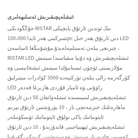
ئىشلەپچىقىرىش ئەسلىھەلىرى:
جۇڭگودىكى RISTAR نىڭ ئوندىن ئارتۇق پايچېكى
شىركىتى ھەر ئايدا 100،000pc دىن ئارتۇق ھەر خىل LED
چىرىغى بىلەن تەمىنلىيەلەيدۇ.مۇشۇنىڭغا ئاساسەن ،
RISTAR LED ئىشلەپچىقىرىش ۋە دۇنيا مىقياسىدا سېتىش
مۇلازىمىتى ئۈچۈن ئىستانبۇلدا سېتىش ئىشخانىسى ۋە
كۆرگەزمە زالى بىلەن تۈركىيەدە 5000 كۋادرات مېتىرلىق
LED زاۋۇتى ۋە ئامبار قۇردى.ھازىرغا قەدەر
ئىشلەپچىقىرىش لىنىيىسىدە ئىشلەۋاتقان 50 دىن ئارتۇق
ماھارەتلىك خىزمەتچى بار ، 10 يۈرۈشتىن ئارتۇق يېرىم
ئاپتوماتىك ياكى تولۇق ئاپتوماتىك ئۈسكۈنىلەر
ئىشلەپچىقىرىش ئېھتىياجىنى قاندۇرىدۇ ، 10 دىن ئارتۇق
كەسپىي خادىم بار سېتىش ۋە سېتىشتىن كېيىنكى گۇرۇپپا