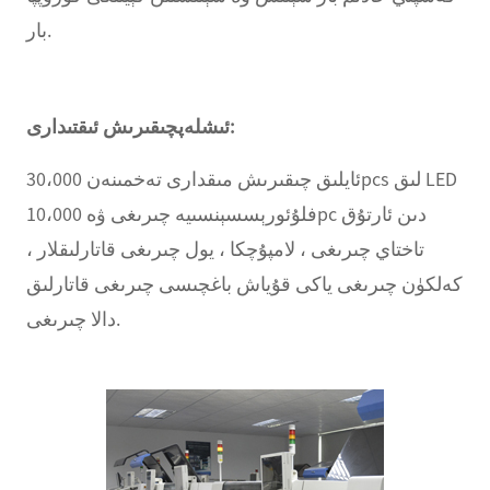
بار.
ئىشلەپچىقىرىش ئىقتىدارى:
ئايلىق چىقىرىش مىقدارى تەخمىنەن 30،000pcs لىق LED
فلۇئورېسسېنسىيە چىرىغى ۋە 10،000pc دىن ئارتۇق
تاختاي چىرىغى ، لامپۇچكا ، يول چىرىغى قاتارلىقلار ،
كەلكۈن چىرىغى ياكى قۇياش باغچىسى چىرىغى قاتارلىق
دالا چىرىغى.