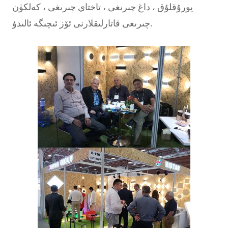
يورۇقلۇق ، داغ چىرىغى ، تاختاي چىرىغى ، كەلكۈن
چىرىغى قاتارلىقلارنى ئۆز ئىچىگە ئالىدۇ.