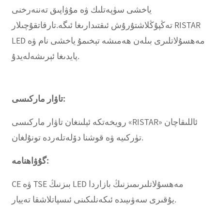
ياخشى سۈپەتلىك ۋە مۇۋاپىق تەننەرخنى
تەڭپۇڭلاشتۇرۇش ئىقتىدارىغا ئىگە.تارقاتقۇچىلار RISTAR
LED مەھسۇلاتلىرى بىلەن ھەمىشە تېخىمۇ ياخشى نام ۋە
پايدىغا ئېرىشەلەيدۇ.
تاۋار ماركىسى:
رويخەتكە ئېلىنغان تاۋار ماركىسى «RISTAR» ئاللىقاچان
تۈركىيە ۋە قوشنا دۆلەتلەردە تونۇلغان.
گۇۋاھنامە:
CE ۋە TSE بىزنىڭ LED مەھسۇلاتلىرىمىزنىڭ بازاردا
يۇقىرى سەۋىيىدە ئىكەنلىكىنى ئىسپاتلاشقا تەييار.