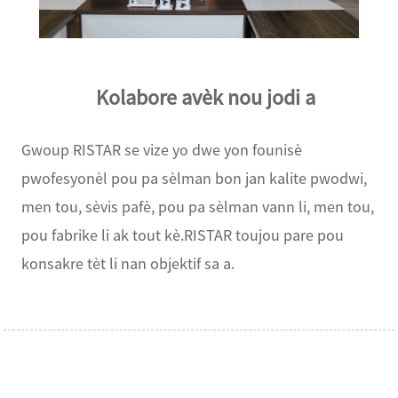
Kolabore avèk nou jodi a
Gwoup RISTAR se vize yo dwe yon founisè
pwofesyonèl pou pa sèlman bon jan kalite pwodwi,
men tou, sèvis pafè, pou pa sèlman vann li, men tou,
pou fabrike li ak tout kè.RISTAR toujou pare pou
konsakre tèt li nan objektif sa a.