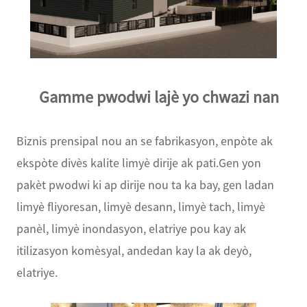
Gamme pwodwi lajè yo chwazi nan
Biznis prensipal nou an se fabrikasyon, enpòte ak
ekspòte divès kalite limyè dirije ak pati.Gen yon
pakèt pwodwi ki ap dirije nou ta ka bay, gen ladan
limyè fliyoresan, limyè desann, limyè tach, limyè
panèl, limyè inondasyon, elatriye pou kay ak
itilizasyon komèsyal, andedan kay la ak deyò,
elatriye.