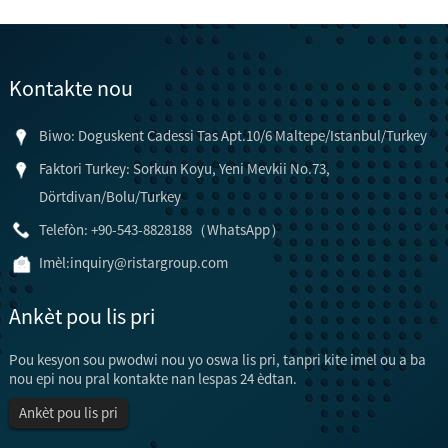
Kontakte nou
Biwo: Doguskent Cadessi Tas Apt.10/6 Maltepe/Istanbul/Turkey
Faktori Turkey: Sorkun Koyu, Yeni Mevkii No.73,
Dörtdivan/Bolu/Turkey
Telefòn: +90-543-8828188（WhatsApp）
Imèl:
inquiry@ristargroup.com
Ankèt pou lis pri
Pou kesyon sou pwodwi nou yo oswa lis pri, tanpri kite imel ou a ba
nou epi nou pral kontakte nan lespas 24 èdtan.
Ankèt pou lis pri