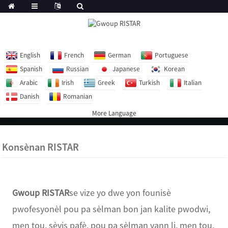
English
French
German
Portuguese
Spanish
Russian
Japanese
Korean
Arabic
Irish
Greek
Turkish
Italian
Danish
Romanian
More Language
Konsènan RISTAR
Gwoup RISTAR
se vize yo dwe yon founisè
pwofesyonèl pou pa sèlman bon jan kalite pwodwi,
men tou, sèvis pafè, pou pa sèlman vann li, men tou,