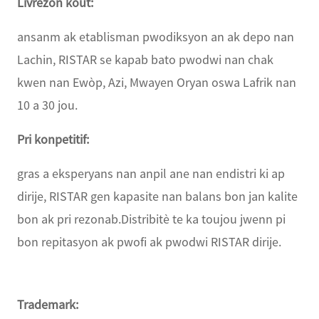
Livrezon kout:
ansanm ak etablisman pwodiksyon an ak depo nan
Lachin, RISTAR se kapab bato pwodwi nan chak
kwen nan Ewòp, Azi, Mwayen Oryan oswa Lafrik nan
10 a 30 jou.
Pri konpetitif:
gras a eksperyans nan anpil ane nan endistri ki ap
dirije, RISTAR gen kapasite nan balans bon jan kalite
bon ak pri rezonab.Distribitè te ka toujou jwenn pi
bon repitasyon ak pwofi ak pwodwi RISTAR dirije.
Trademark: