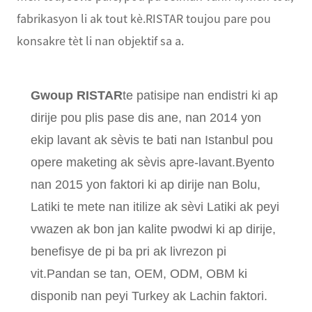
fabrikasyon li ak tout kè.RISTAR toujou pare pou
konsakre tèt li nan objektif sa a.
Gwoup RISTAR
te patisipe nan endistri ki ap
dirije pou plis pase dis ane, nan 2014 yon
ekip lavant ak sèvis te bati nan Istanbul pou
opere maketing ak sèvis apre-lavant.Byento
nan 2015 yon faktori ki ap dirije nan Bolu,
Latiki te mete nan itilize ak sèvi Latiki ak peyi
vwazen ak bon jan kalite pwodwi ki ap dirije,
benefisye de pi ba pri ak livrezon pi
vit.Pandan se tan, OEM, ODM, OBM ki
disponib nan peyi Turkey ak Lachin faktori.