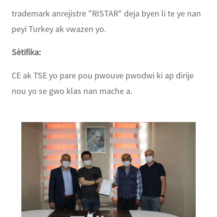
trademark anrejistre "RISTAR" deja byen li te ye nan
peyi Turkey ak vwazen yo.
Sètifika:
CE ak TSE yo pare pou pwouve pwodwi ki ap dirije
nou yo se gwo klas nan mache a.