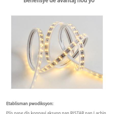
Benefisye de avantaj nou yo
Etablisman pwodiksyon:
Plis pase dis konpayi aksyon nan RISTAR nan Lachin