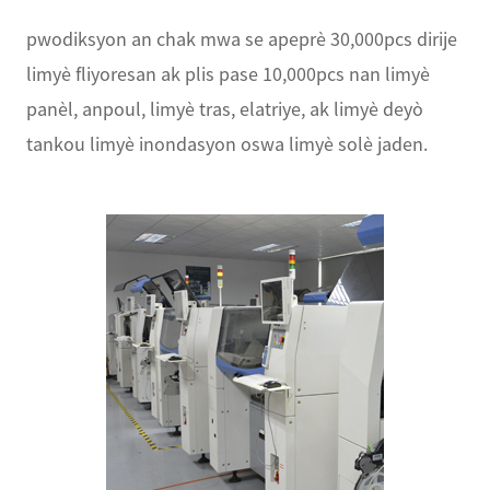
pwodiksyon an chak mwa se apeprè 30,000pcs dirije
limyè fliyoresan ak plis pase 10,000pcs nan limyè
panèl, anpoul, limyè tras, elatriye, ak limyè deyò
tankou limyè inondasyon oswa limyè solè jaden.