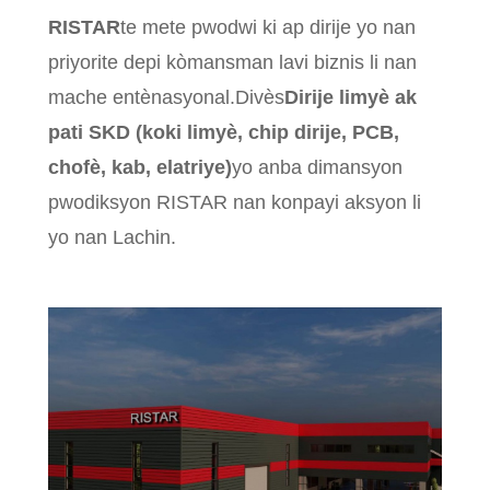
RISTAR
te mete pwodwi ki ap dirije yo nan
priyorite depi kòmansman lavi biznis li nan
mache entènasyonal.Divès
Dirije limyè ak
pati SKD (koki limyè, chip dirije, PCB,
chofè, kab, elatriye)
yo anba dimansyon
pwodiksyon RISTAR nan konpayi aksyon li
yo nan Lachin.