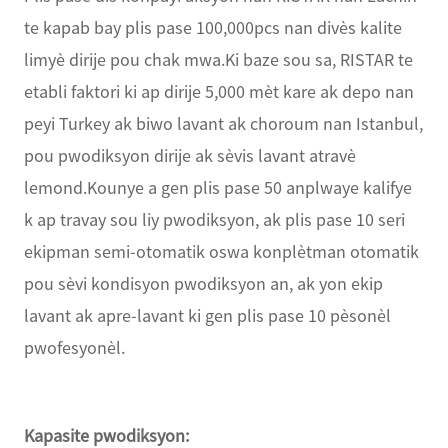
te kapab bay plis pase 100,000pcs nan divès kalite
limyè dirije pou chak mwa.Ki baze sou sa, RISTAR te
etabli faktori ki ap dirije 5,000 mèt kare ak depo nan
peyi Turkey ak biwo lavant ak choroum nan Istanbul,
pou pwodiksyon dirije ak sèvis lavant atravè
lemond.Kounye a gen plis pase 50 anplwaye kalifye
k ap travay sou liy pwodiksyon, ak plis pase 10 seri
ekipman semi-otomatik oswa konplètman otomatik
pou sèvi kondisyon pwodiksyon an, ak yon ekip
lavant ak apre-lavant ki gen plis pase 10 pèsonèl
pwofesyonèl.
Kapasite pwodiksyon: