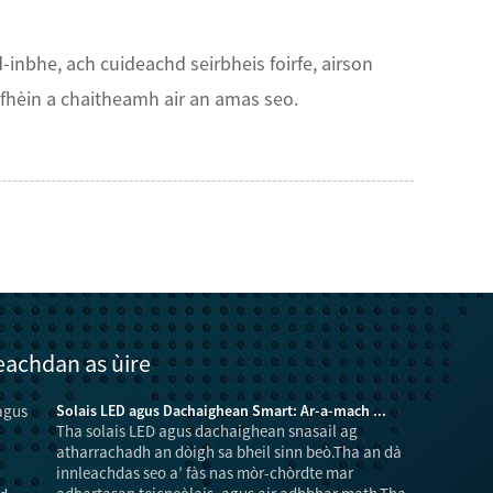
inbhe, ach cuideachd seirbheis foirfe, airson
fhèin a chaitheamh air an amas seo.
achdan as ùire
Solais LED agus Dachaighean Smart: Ar-a-mach ...
Tha solais LED agus dachaighean snasail ag
atharrachadh an dòigh sa bheil sinn beò.Tha an dà
innleachdas seo a’ fàs nas mòr-chòrdte mar