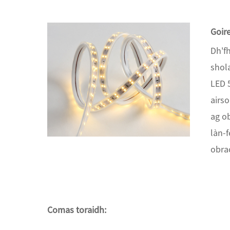
Goir
Dh'f
shola
LED 
airso
ag o
làn-f
obra
Comas toraidh: