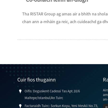
Tha RISTAR Group ag amas air a bhith na sholar
chan ann a-mhàin ga reic, ach cuideachd ga dh
Cuir fios thugainn
Ra
Air
Oifis: Doguskent Cadessi Tas Apt.10/6
am 
Maltepe/Istanbul/An Tuirc
an 
Factaraidh Tuirc: Sorkun Koyu, Yeni Mevkii No.73,
R