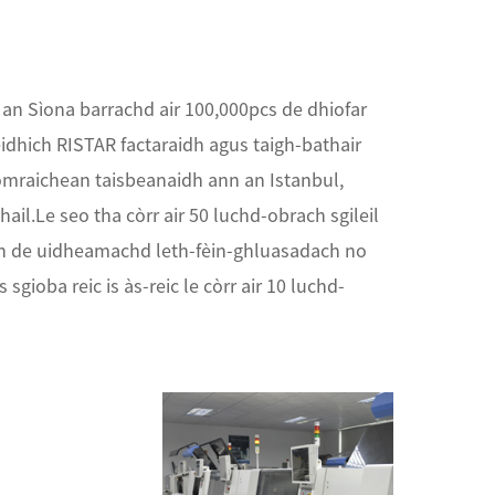
an Sìona barrachd air 100,000pcs de dhiofar
èidhich RISTAR factaraidh agus taigh-bathair
eòmraichean taisbeanaidh ann an Istanbul,
ail.Le seo tha còrr air 50 luchd-obrach sgileil
hean de uidheamachd leth-fèin-ghluasadach no
sgioba reic is às-reic le còrr air 10 luchd-