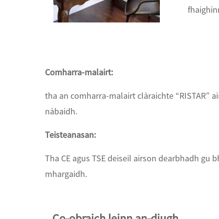
fhaighin
Comharra-malairt:
tha an comharra-malairt clàraichte “RISTAR” 
nàbaidh.
Teisteanasan:
Tha CE agus TSE deiseil airson dearbhadh gu bh
mhargaidh.
Co-obraich leinn an-diugh