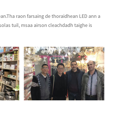
ean.Tha raon farsaing de thoraidhean LED ann a
 solas tuil, msaa airson cleachdadh taighe is