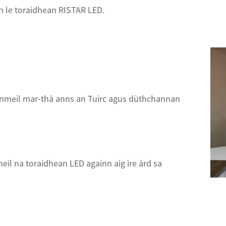
n le toraidhean RISTAR LED.
ainmeil mar-thà anns an Tuirc agus dùthchannan
eil na toraidhean LED againn aig ìre àrd sa