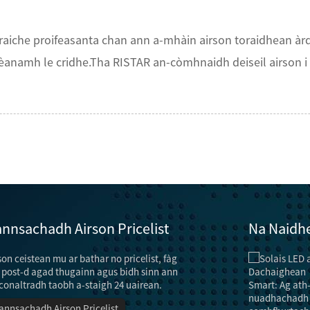
aiche proifeasanta chan ann a-mhàin airson toraidhean àrd-
èanamh le cridhe.Tha RISTAR an-còmhnaidh deiseil airson i 
nnsachadh Airson Pricelist
Na Naidhe
son ceistean mu ar bathar no pricelist, fàg
Dòighean sàbhalaidh lùtha agus dòighean airson ...
Chan e a-mhàin gu bheil an obair solais aig “lampa”,
post-d agad thugainn agus bidh sinn ann
ach tha e cuideachd na dhleastanas air
conaltradh taobh a-staigh 24 uairean.
sgeadachadh agus maiseachadh.Ach, ma tha
annsachadh Airson Pricelist