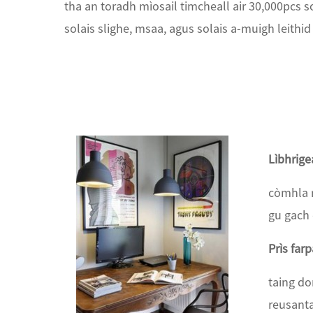
tha an toradh mìosail timcheall air 30,000pcs s
solais slighe, msaa, agus solais a-muigh leithid 
Lìbhrige
còmhla r
gu gach 
Prìs far
taing d
reusant