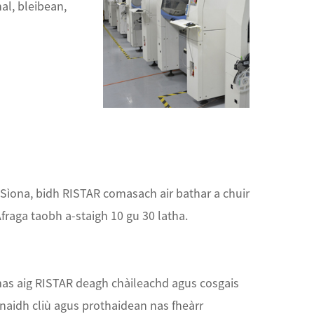
al, bleibean,
 Sìona, bidh RISTAR comasach air bathar a chuir
raga taobh a-staigh 10 gu 30 latha.
as aig RISTAR deagh chàileachd agus cosgais
idh cliù agus prothaidean nas fheàrr