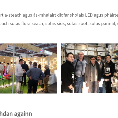
t a-steach agus às-mhalairt diofar sholais LED agus phàirt
teach solas flùraiseach, solas sìos, solas spot, solas pannal,
hdan againn