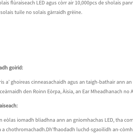
olais flùraiseach LED agus còrr air 10,000pcs de sholais pann
solais tuile no solais gàrraidh grèine.
adh goirid:
is a’ ghoireas cinneasachaidh agus an taigh-bathair ann an
ceàrnaidh den Roinn Eòrpa, Àisia, an Ear Mheadhanach no Af
paiseach:
on eòlas iomadh bliadhna ann an gnìomhachas LED, tha com
a a chothromachadh.Dh'fhaodadh luchd-sgaoilidh an-còmhna