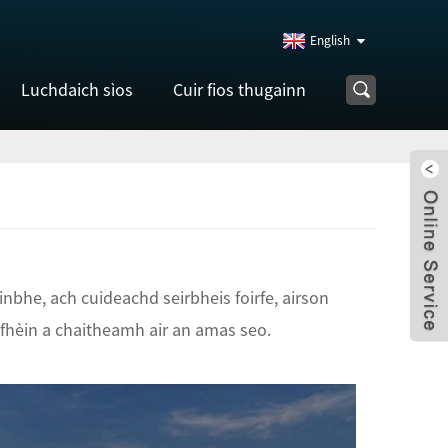
English
Luchdaich sìos
Cuir fios thugainn
nbhe, ach cuideachd seirbheis foirfe, airson
fhèin a chaitheamh air an amas seo.