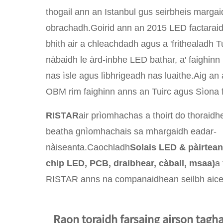
thogail ann an Istanbul gus seirbheis margai
obrachadh.Goirid ann an 2015 LED factaraidh
bhith air a chleachdadh agus a 'frithealadh 
nàbaidh le àrd-inbhe LED bathar, a' faighin
nas ìsle agus lìbhrigeadh nas luaithe.Aig 
OBM rim faighinn anns an Tuirc agus Sìona 
RISTAR
air prìomhachas a thoirt do thoraid
beatha gnìomhachais sa mhargaidh eadar-
nàiseanta.Caochladh
Solais LED & pàirtean
chip LED, PCB, draibhear, càball, msaa)
a
RISTAR anns na companaidhean seilbh aice
Raon toraidh farsaing airson tagh