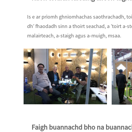
Is e ar prìomh ghnìomhachas saothrachadh, toir
dh’ fhaodadh sinn a thoirt seachad, a ’toirt a-s
malairteach, a-staigh agus a-muigh, msaa.
Faigh buannachd bho na buannac