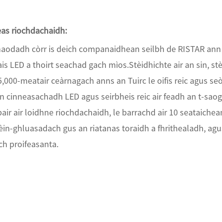
eas riochdachaidh:
haodadh còrr is deich companaidhean seilbh de RISTAR ann 
is LED a thoirt seachad gach mìos.Stèidhichte air an sin, st
5,000-meatair ceàrnagach anns an Tuirc le oifis reic agus s
n cinneasachadh LED agus seirbheis reic air feadh an t-saogh
bair air loidhne riochdachaidh, le barrachd air 10 seataic
èin-ghluasadach gus an riatanas toraidh a fhrithealadh, agus 
ch proifeasanta.