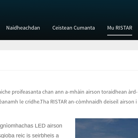
Naidheachdan
Ceistean Cumanta
Mu RISTAR
aiche proifeasanta chan ann a-mhàin airson toraidhean àrd-i
èanamh le cridhe.Tha RISTAR an-còmhnaidh deiseil airson i 
n gnìomhachas LED airson
gioba reic is seirbheis a