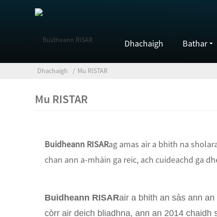
Dhachaigh
Bathar
Dhachaigh
Mu RISTAR
Mu RISTAR
Buidheann RISAR
ag amas air a bhith na sholar
chan ann a-mhàin ga reic, ach cuideachd ga dh
Buidheann RISAR
air a bhith an sàs ann a
còrr air deich bliadhna, ann an 2014 chaidh s