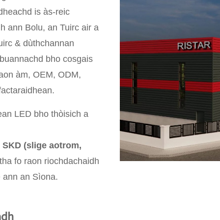
dheachd is às-reic
 ann Bolu, an Tuirc air a
Tuirc & dùthchannan
n buannachd bho cosgais
an aon àm, OEM, ODM,
factaraidhean.
hean LED bho thòisich a
 SKD (slige aotrom,
 tha fo raon riochdachaidh
 ann an Sìona.
adh