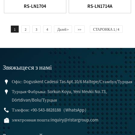
RS-LN1704
RS-LN1714A
1
2
3
4
Далей >
>>
СТАРОНКА 1 / 4
Звяжыцеся з намі
Офіс: Doguskent Cadessi Tas Apt.10/6 Maltepe/Стамбул/Турцыя
Турцыя Фабрыка: Sorkun Koyu, Yeni Mevkii No.73,
Dörtdivan/Bolu/Турцыя
Тэлефон: +90-543-8828188（WhatsApp）
электронная пошта:
inquiry@ristargroup.com