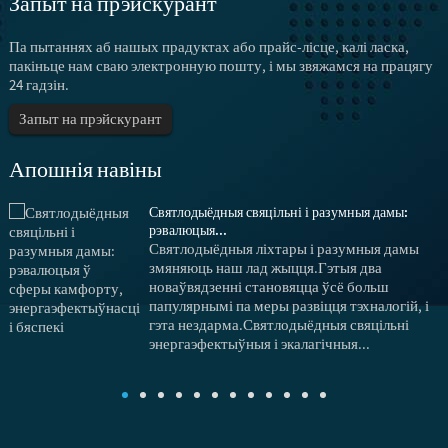
Запыт на прэйскурант
Па пытаннях аб нашых прадуктах або прайс-лісце, калі ласка,
пакіньце нам сваю электронную пошту, і мы звяжамся на працягу
24 гадзін.
Запыт на прэйскурант
Апошнія навіны
Святлодыёдныя свяцільні і разумныя дамы:
рэвалюцыя...
Святлодыёдныя ліхтары і разумныя дамы
змяняюць наш лад жыцця.Гэтыя два
новаўвядзенні становяцца ўсё больш
папулярнымі па меры развіцця тэхналогій, і
гэта нездарма.Святлодыёдныя свяцільні
энергаэфектыўныя і экалагічныя...