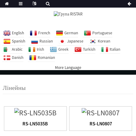
English
French
German
Portuguese
Spanish
Russian
Japanese
Korean
Arabic
Irish
Greek
Turkish
Italian
Danish
Romanian
More Language
Лінейны
RS-LN5035B
RS-LN0807