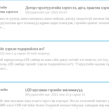
Дотор гэрэлтүүлгийн хэрэгсэл, арга, практик хэрэ
Шуудангийн цаг: 2022-03-03
нэ эх үүсвэр, шинэ материал, шинэ чийдэн, дэнлүү тасралтгүй хөгжиж ба
руулалтын арга техникүүд өдрөөс өдөрт нэмэгдэж, гэрлийн орчинг зохион 
 ...
ийг хэрхэн тодорхойлох вэ?
022 оны 1-р сарын 29-ний хооронд
й харьцуулахад LED самбар нь маш сайн давуу талтай: хэт нимгэн, хэт тод, 
хээр, LED самбар гэрлийг хэрхэн тодорхойлох вэ?1. “Гэрүүлгийн чадлын х
ь t...
LED шугаман гэрлийн зөвлөмжүүд
Шуудангийн цаг: 2021 оны 12-р сарын 31
г мөн шугаман хана угаагч гэрэл гэж нэрлэдэг.Энэ нь хэлхээний хавтанг
SMD эсвэл COB-тэй байж болно.Тодорхой нөхцөл байдлаас хамааран өөр ө