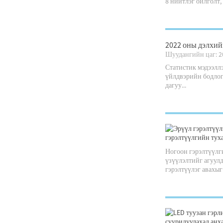
8 нийтлэг ойлголт,
2022 оны дэлхий
Шуудангийн цаг: 2
Статистик мэдээллэ
үйлдвэрийн бодлог
дагуу...
Ногоон гэрэлтүүлги
үзүүлэлтийг агуулд
гэрэлтүүлэг авахыг