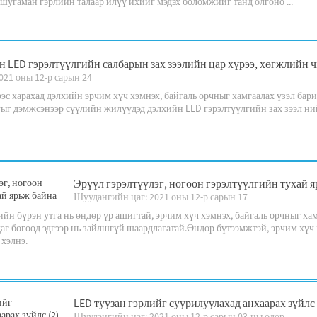
 шугаман гэрлийн талаар илүү ихийг мэдэх боломжийг танд олгоно ...
н LED гэрэлтүүлгийн салбарын зах зээлийн цар хүрээ, хөгжлийн
021 оны 12-р сарын 24
эс харахад дэлхийн эрчим хүч хэмнэх, байгаль орчныг хамгаалах үзэл ба
ыг дэмжсэнээр сүүлийн жилүүдэд дэлхийн LED гэрэлтүүлгийн зах зээл нийт
Эрүүл гэрэлтүүлэг, ногоон гэрэлтүүлгийн тухай 
Шуудангийн цаг: 2021 оны 12-р сарын 17
йн бүрэн утга нь өндөр үр ашигтай, эрчим хүч хэмнэх, байгаль орчныг хам
аг бөгөөд эдгээр нь зайлшгүй шаардлагатай.Өндөр бүтээмжтэй, эрчим хүч 
 хэлнэ.
LED туузан гэрлийг суурилуулахад анхаарах зүйлс 
Шуудангийн цаг: 2021 оны 12-р сарын 03-ны өдөр