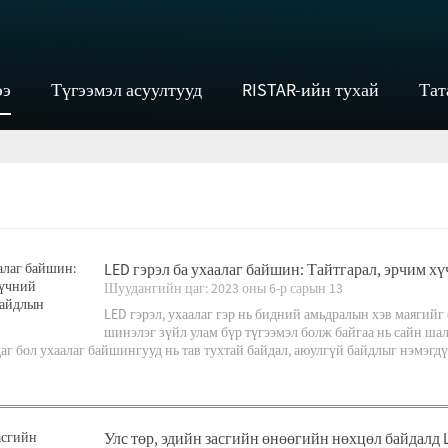
ээ
Түгээмэл асуултууд
RISTAR-ийн тухай
Тат
LED гэрэл ба ухаалаг байшин: Тайтгарал, эрчим х
Шуудангийн цаг: 2023 оны 6-р сарын 13
LED гэрэл, ухаалаг гэр нь бидний амьдралын хэв маягий
шинэлэг зүйл улам бүр түгээмэл болж байгаа нь сайн ша
аг бол ухаалаг байшингууд нь тав тухтай байдал, аюулгүй байдлыг нэмэгдүү
Улс төр, эдийн засгийн өнөөгийн нөхцөл байдалд 