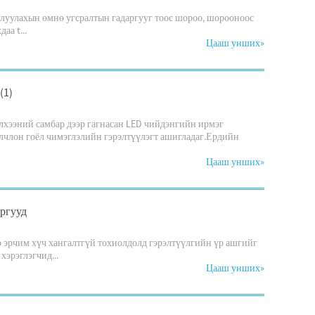
рилуулахын өмнө угсралтын гадаргууг тоос шороо, шорооноос
аа t...
Цааш унших
»
(1)
элхээний самбар дээр гагнасан LED чийдэнгийн ирмэг
олчлон гоёл чимэглэлийн гэрэлтүүлэгт ашигладаг.Ердийн
Цааш унших
»
аргууд
э эрчим хүч хангалтгүй тохиолдолд гэрэлтүүлгийн үр ашгийг
эрэглэгчид...
Цааш унших
»