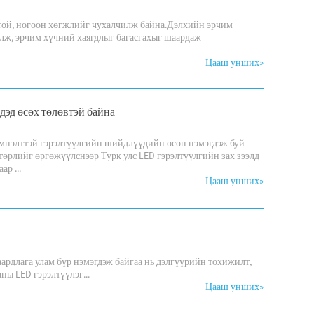
ртой, ногоон хөгжлийг чухалчилж байна.Дэлхийн эрчим
уулж, эрчим хүчний хаягдлыг багасгахыг шаардаж
Цааш унших
»
дэд өсөх төлөвтэй байна
мнэлттэй гэрэлтүүлгийн шийдлүүдийн өсөн нэмэгдэж буй
төрлийг өргөжүүлснээр Турк улс LED гэрэлтүүлгийн зах зээлд
р ...
Цааш унших
»
рдлага улам бүр нэмэгдэж байгаа нь дэлгүүрийн тохижилт,
ны LED гэрэлтүүлэг...
Цааш унших
»