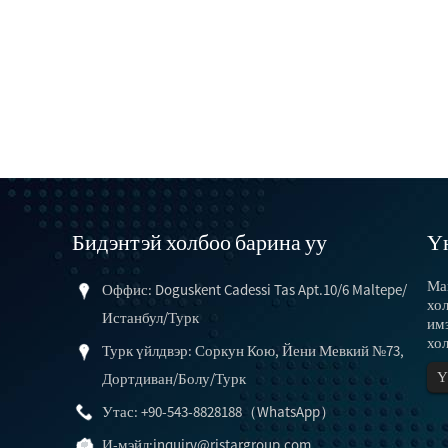
Бидэнтэй холбоо барина уу
Ү
Ма
Оффис: Doguskent Cadessi Tas Apt.10/6 Maltepe/
хол
Истанбул/Турк
имэ
хо
Турк үйлдвэр: Соркун Кою, Йени Мевкий №73,
Ү
Дортдиван/Болу/Турк
Утас: +90-543-8828188（WhatsApp）
И-мэйл:
inquiry@ristargroup.com