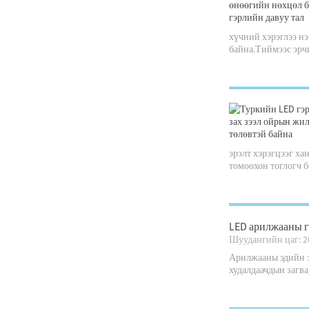
хүчний хэрэглээ нэ
байна.Тиймээс эрчи
эрэлт хэрэгцээг ха
томоохон тоглогч б
LED арилжааны г
Шуудангийн цаг: 2
Арилжааны эдийн з
худалдаачдын загва