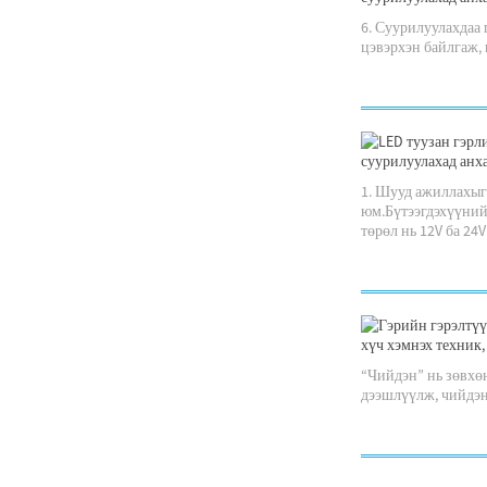
6. Суурилуулахдаа 
цэвэрхэн байлгаж, 
1. Шууд ажиллахыг 
юм.Бүтээгдэхүүний
төрөл нь 12V ба 24V 
“Чийдэн” нь зөвхө
дээшлүүлж, чийдэнг