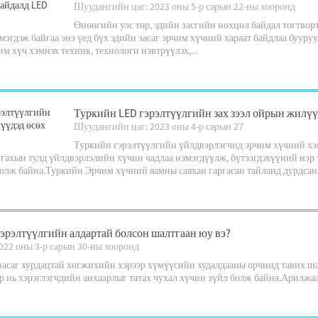
Шуудангийн цаг: 2023 оны 5-р сарын 22-ны хооронд
Өнөөгийн улс төр, эдийн засгийн нөхцөл байдал тогтво
мэгдэж байгаа энэ үед бүх эдийн засаг эрчим хүчний хараат байдлаа буур
м хүч хэмнэх техник, технологи нэвтрүүлэх,...
Туркийн LED гэрэлтүүлгийн зах зээл ойрын жилүү
Шуудангийн цаг: 2023 оны 4-р сарын 27
Туркийн гэрэлтүүлгийн үйлдвэрлэгчид эрчим хүчний хэ
нгахын тулд үйлдвэрлэлийн хүчин чадлаа нэмэгдүүлж, бүтээгдэхүүний нэр 
олж байна.Туркийн Эрчим хүчний яамны саяхан гаргасан тайланд дурдсанаа
эрэлтүүлгийн алдартай болсон шалтгаан юу вэ?
022 оны 3-р сарын 30-ны хооронд
асаг хурдацтай хөгжихийн хэрээр хүмүүсийн худалдааны орчинд тавих шаа
р нь хэрэглэгчдийн анхаарлыг татах чухал хүчин зүйл болж байна.Арилжаа