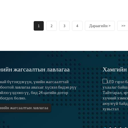
1
2
3
4
Дараагийн >
>>
нийн жагсаалтын лавлагаа
Хамгийн 
най бүтээгдэхүүн, үнийн жагсаалттай
Эрчим хүч хэмнэх техник, аргууд ...
“Чийдэн” нь зөвхөн гэрэлтүүлгийн үүрэгтэйгээс
боотой лавлагаа авахыг хүсвэл бидэн рүү
гадна чимэглэл, тохижилтын үүрэгтэй.Харин
йлээ үлдээнэ үү, бид 24 цагийн дотор
эрчим хүч хангалтгүй тохиолдолд гэрэлтүүлгийн
лбогдох болно.
үр ашгийг дээшлүүлж, гэрлийн...
нийн жагсаалтын лавлагаа