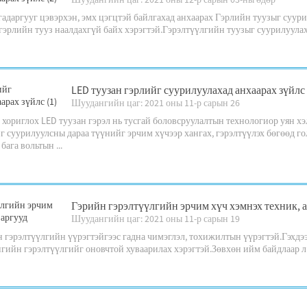
гадаргууг цэвэрхэн, эмх цэгцтэй байлгахад анхаарах Гэрлийн туузыг суу
гэрлийн тууз наалдахгүй байх хэрэгтэй.Гэрэлтүүлгийн туузыг суурилуулахд
LED туузан гэрлийг суурилуулахад анхаарах зүйлс 
Шуудангийн цаг: 2021 оны 11-р сарын 26
хориглох LED туузан гэрэл нь тусгай боловсруулалтын технологиор уян х
г суурилуулсны дараа түүнийг эрчим хүчээр хангах, гэрэлтүүлэх бөгөөд г
бага вольтын ...
Гэрийн гэрэлтүүлгийн эрчим хүч хэмнэх техник, 
Шуудангийн цаг: 2021 оны 11-р сарын 19
н гэрэлтүүлгийн үүрэгтэйгээс гадна чимэглэл, тохижилтын үүрэгтэй.Гэхдэ
ийн гэрэлтүүлгийг оновчтой хуваарилах хэрэгтэй.Зөвхөн ийм байдлаар л х