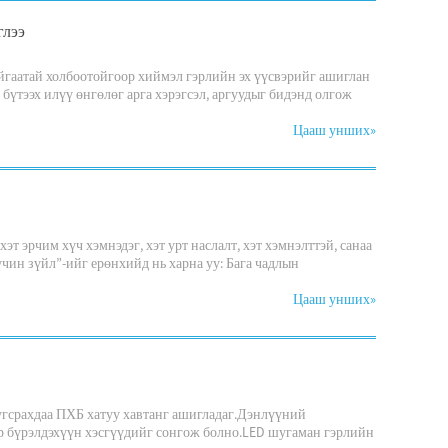
глээ
йгаатай холбоотойгоор хиймэл гэрлийн эх үүсвэрийг ашиглан
бүтээх илүү өнгөлөг арга хэрэгсэл, аргуудыг бидэнд олгож
Цааш унших
»
хэт эрчим хүч хэмнэдэг, хэт урт наслалт, хэт хэмнэлттэй, санаа
үчин зүйл”-ийг ерөнхийд нь харна уу: Бага чадлын
Цааш унших
»
 угсрахдаа ПХБ хатуу хавтанг ашигладаг.Дэнлүүний
өр бүрэлдэхүүн хэсгүүдийг сонгож болно.LED шугаман гэрлийн