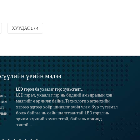
ХУУДАС 1 / 4
сүүлийн үеийн мэдээ
LED гэрэл ба ухаалаг гэр: хувьсгалт...
LED гэрэл, ухаалаг гэр нь бидний амьдралын хэв
маягийг өөрчилж байна.Технологи хөгжихийн
хэрээр эдгээр хоёр шинэлэг зүйл улам бүр түгээмэл
болж байгаа нь сайн шалтгаантай.LED гэрэл нь
эрчим хүчний хэмнэлттэй, байгаль орчинд
ээлтэй...
багасгахыг