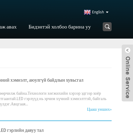
English
аж авах
Бидэнтэй холбоо барина уу
үчний хэмнэлт, аюулгүй байдлын хувьсгал
г өөрчилж байна.Технологи хөгжихийн хэрээр эдгээр хоёр
лтгаантай.LED гэрлүүд нь эрчим хүчний хэмнэлттэй, байгаль
лдэг.Авцгаая...
Цааш унших
»
LED гэрлийн давуу тал