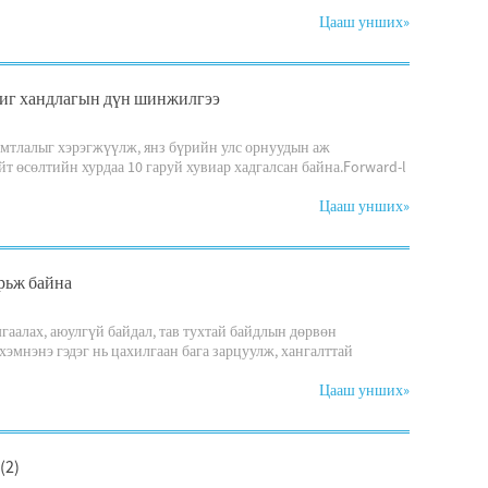
Цааш унших
»
 чиг хандлагын дүн шинжилгээ
римтлалыг хэрэгжүүлж, янз бүрийн улс орнуудын аж
 өсөлтийн хурдаа 10 гаруй хувиар хадгалсан байна.Forward-l
Цааш унших
»
ярьж байна
гаалах, аюулгүй байдал, тав тухтай байдлын дөрвөн
хэмнэнэ гэдэг нь цахилгаан бага зарцуулж, хангалттай
Цааш унших
»
(2)