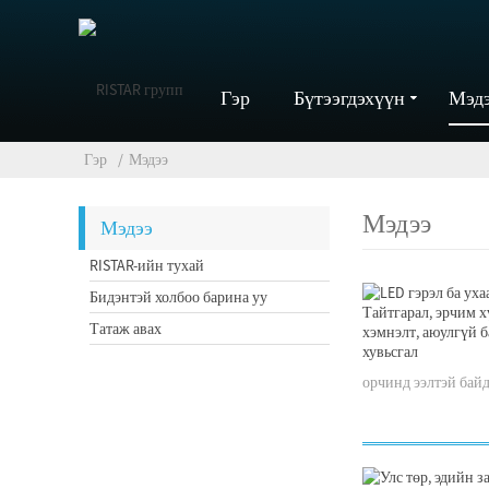
Гэр
Бүтээгдэхүүн
Мэд
Гэр
Мэдээ
Мэдээ
Мэдээ
RISTAR-ийн тухай
Бидэнтэй холбоо барина уу
Татаж авах
орчинд ээлтэй байд