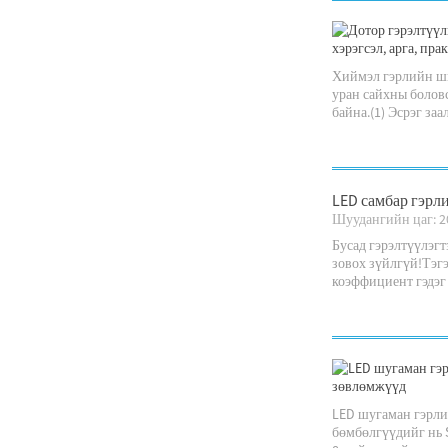
Хиймэл гэрлийн ши
уран сайхны боловс
байна.(1) Эсрэг заалт
LED самбар гэрл
Шуудангийн цаг: 2
Бусад гэрэлтүүлэгтэ
зовох зүйлгүй!Тэгэ
коэффициент гэдэг н
LED шугаман гэрлий
бөмбөлгүүдийг нь 