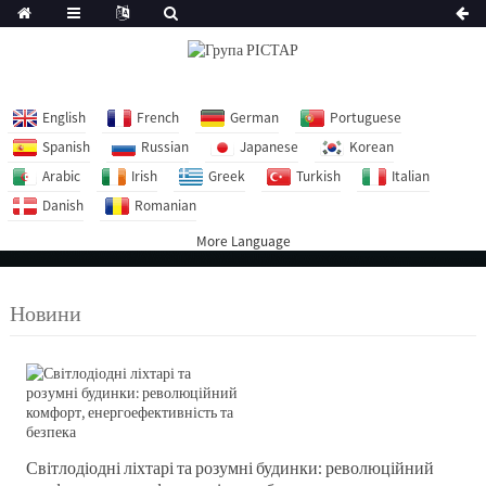
English
French
German
Portuguese
Spanish
Russian
Japanese
Korean
Arabic
Irish
Greek
Turkish
Italian
Danish
Romanian
More Language
Новини
Світлодіодні ліхтарі та розумні будинки: революційний