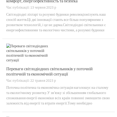
комфорт, енергоефективність та безпека
Час публікації: 13 червня 2023 р
Світлодіодні ліхтарі та розумні будинки революціонізують наш
спосіб життя.Ці дві інновації стають все більш популярними з
розвитком технологій, і це не дарма.Світлодіодні світильники є
енергоефективними та екологічно чистими, а розумні будинки
пропонують зручність і підвищену безпеку.Давай візьмемо...
Переваги світлодіодних світильників у поточній
політичній та економічній ситуації
Час публікації: 22 травня 2023 р
Поточна політична та економічна ситуація наголошує на сталому
та екологічному розвитку.У зв’язку зі збільшенням глобального
споживання енергії економіки всіх країн повинні зменшити свою
залежність від енергії та втрати енергії.Тому необхідно
впроваджувати енергозберігаюче обладнання та технології,...