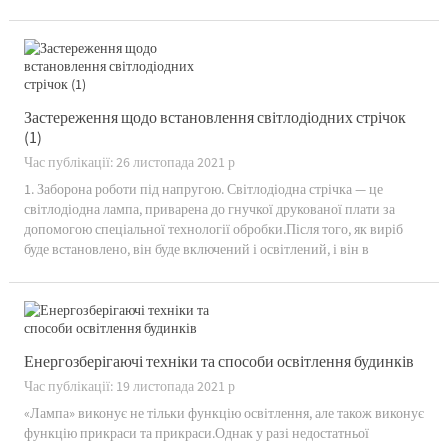
світлову стрічку, будь ласка, не відривайте знімний папір на...
Застереження щодо встановлення світлодіодних стрічок
(1)
Час публікації: 26 листопада 2021 р
1. Заборона роботи під напругою. Світлодіодна стрічка — це
світлодіодна лампа, приварена до гнучкої друкованої плати за
допомогою спеціальної технології обробки.Після того, як виріб
буде встановлено, він буде включений і освітлений, і він в
основному використовується для декоративного
освітлення.Звичайними типами є низьковольтні 12 В і 24 В...
Енергозберігаючі техніки та способи освітлення будинків
Час публікації: 19 листопада 2021 р
«Лампа» виконує не тільки функцію освітлення, але також виконує
функцію прикраси та прикраси.Однак у разі недостатньої