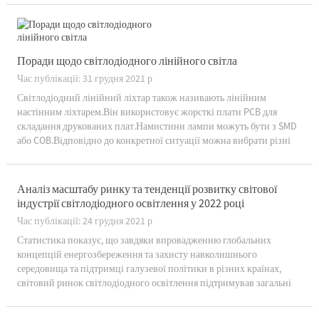
потужності освітлення»: низький коефіцієнт потужності означає,
що т...
Поради щодо світлодіодного лінійного світла
Час публікації: 31 грудня 2021 р
Світлодіодний лінійний ліхтар також називають лінійним
настінним ліхтарем.Він використовує жорсткі плати PCB для
складання друкованих плат.Намистини лампи можуть бути з SMD
або COB.Відповідно до конкретної ситуації можна вибрати різні
компоненти.8 здорового глузду світлодіодних лінійних ліхтарів,
щоб ви дізналися більше про лінійні ліхтарі...
Аналіз масштабу ринку та тенденції розвитку світової
індустрії світлодіодного освітлення у 2022 році
Час публікації: 24 грудня 2021 р
Статистика показує, що завдяки впровадженню глобальних
концепцій енергозбереження та захисту навколишнього
середовища та підтримці галузевої політики в різних країнах,
світовий ринок світлодіодного освітлення підтримував загальні
темпи зростання понад 10% за останні роки.За інформацією
forward-l...