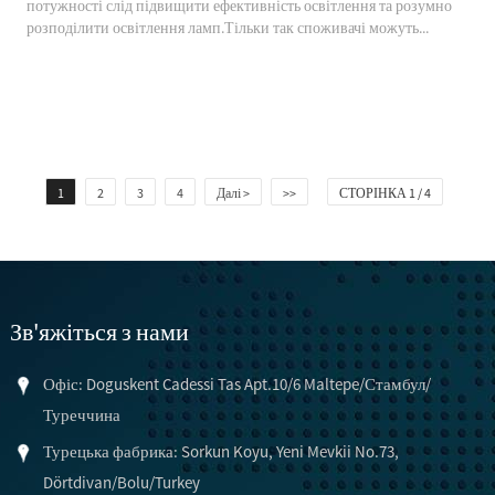
потужності слід підвищити ефективність освітлення та розумно
розподілити освітлення ламп.Тільки так споживачі можуть...
1
2
3
4
Далі >
>>
СТОРІНКА 1 / 4
Зв'яжіться з нами
Офіс: Doguskent Cadessi Tas Apt.10/6 Maltepe/Стамбул/
Туреччина
Турецька фабрика: Sorkun Koyu, Yeni Mevkii No.73,
Dörtdivan/Bolu/Turkey