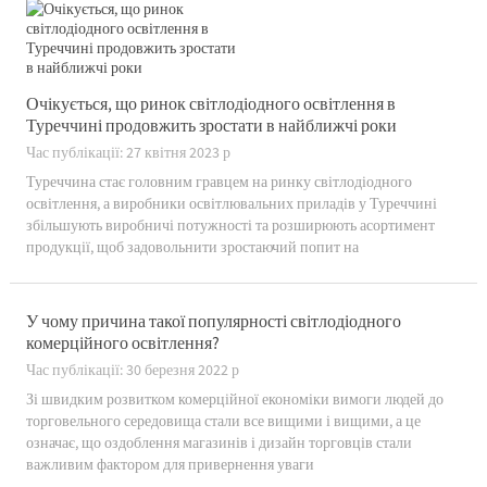
Очікується, що ринок світлодіодного освітлення в
Туреччині продовжить зростати в найближчі роки
Час публікації: 27 квітня 2023 р
Туреччина стає головним гравцем на ринку світлодіодного
освітлення, а виробники освітлювальних приладів у Туреччині
збільшують виробничі потужності та розширюють асортимент
продукції, щоб задовольнити зростаючий попит на
енергоефективні освітлювальні рішення.Згідно з останньою
доповіддю Міністерства енергетики Туреччини та...
У чому причина такої популярності світлодіодного
комерційного освітлення?
Час публікації: 30 березня 2022 р
Зі швидким розвитком комерційної економіки вимоги людей до
торговельного середовища стали все вищими і вищими, а це
означає, що оздоблення магазинів і дизайн торговців стали
важливим фактором для привернення уваги
покупців.Світлодіодне комерційне освітлення...