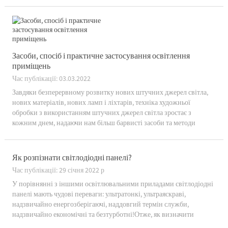
Засоби, спосіб і практичне застосування освітлення
приміщень
Час публікації: 03.03.2022
Завдяки безперервному розвитку нових штучних джерел світла,
нових матеріалів, нових ламп і ліхтарів, техніка художньої
обробки з використанням штучних джерел світла зростає з
кожним днем, надаючи нам більш барвисті засоби та методи
дизайну світлового середовища.(1) Контраст ...
Як розпізнати світлодіодні панелі?
Час публікації: 29 січня 2022 р
У порівнянні з іншими освітлювальними приладами світлодіодні
панелі мають чудові переваги: ​​ультратонкі, ультраяскраві,
надзвичайно енергозберігаючі, наддовгий термін служби,
надзвичайно економічні та безтурботні!Отже, як визначити
світлодіодні панелі?1. Подивіться на загальний «коефіцієнт