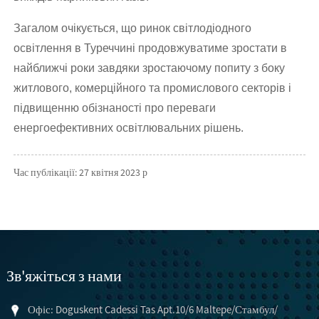
Загалом очікується, що ринок світлодіодного
освітлення в Туреччині продовжуватиме зростати в
найближчі роки завдяки зростаючому попиту з боку
житлового, комерційного та промислового секторів і
підвищенню обізнаності про переваги
енергоефективних освітлювальних рішень.
Час публікації: 27 квітня 2023 р
Зв'яжіться з нами
Офіс: Doguskent Cadessi Tas Apt.10/6 Maltepe/Стамбул/