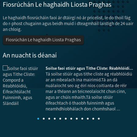
Fiosrúchán Le haghaidh Liosta Praghas
Le haghaidh fiosrúcháin faoi ár dtáirgí nó ár pricelist, le do thoil fág
do r-phost chugainn agus beidh muid i dteagmháil laistigh de 24 uair
an chloig.
Fiosrúchán Le haghaidh Liosta Praghas
An nuacht is déanaí
Soilse faoi stiúir agus Tithe Cliste: Réabhlóidí...
Tá soilse stiúir agus tithe cliste ag réabhlóidiú
ar an mbealach ina mairimid.Tá an dá
nuálaíocht seo ag éirí níos coitianta de réir
h
mar a théann an teicneolaíocht chun cinn,
agus ar chúis mhaith.Tá soilse stiúir
éifeachtach ó thaobh fuinnimh agus
l
neamhdhíobhálach don chomhshaol ...