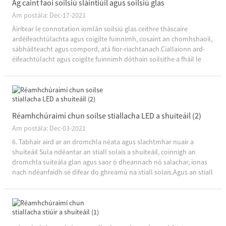
Ag caint faoi soilsiú sláintiúil agus soilsiú glas
Am postála: Dec-17-2021
Áirítear le connotation iomlán soilsiú glas ceithre tháscaire
ardéifeachtúlachta agus coigilte fuinnimh, cosaint an chomhshaoil,
sábháilteacht agus compord, atá fíor-riachtanach.Ciallaíonn ard-
éifeachtúlacht agus coigilte fuinnimh dóthain soilsithe a fháil le
níos lú tomhaltas leictreachais, rud a chiallaíonn ...
Réamhchúraimí chun soilse stiallacha LED a shuiteáil (2)
Am postála: Dec-03-2021
6. Tabhair aird ar an dromchla néata agus slachtmhar nuair a
shuiteáil Sula ndéantar an stiall solais a shuiteáil, coinnigh an
dromchla suiteála glan agus saor ó dheannach nó salachar, ionas
nach ndéanfaidh sé difear do ghreamú na stiall solais.Agus an stiall
solais á shuiteáil, le do thoil ná stróic an páipéar scaoilte ar t...