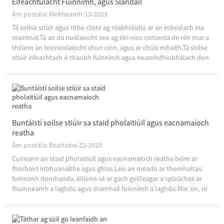
Éifeachtúlacht Fuinnimh, agus Slándáil
Am postála: Meitheamh-13-2023
Tá soilse stiúir agus tithe cliste ag réabhlóidiú ar an mbealach ina
mairimid.Tá an dá nuálaíocht seo ag éirí níos coitianta de réir mar a
théann an teicneolaíocht chun cinn, agus ar chúis mhaith.Tá soilse
stiúir éifeachtach ó thaobh fuinnimh agus neamhdhíobhálach don
chomhshaol, agus cuireann tithe cliste áisiúlacht agus slándáil
mhéadaithe ar fáil.Glacaimis...
Buntáistí soilse stiúir sa staid pholaitiúil agus eacnamaíoch
reatha
Am postála: Bealtaine-22-2023
Cuireann an staid pholaitiúil agus eacnamaíoch reatha béim ar
fhorbairt inbhuanaithe agus ghlas.Leis an méadú ar thomhaltas
fuinnimh domhanda, éilíonn sé ar gach geilleagar a spleáchas ar
fhuinneamh a laghdú agus dramhaíl fuinnimh a laghdú.Mar sin, ní
mór trealamh agus teicneolaíochtaí coigilte fuinnimh a ghlacadh,...