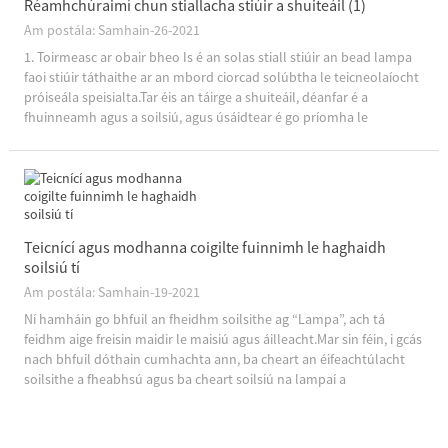
Réamhchúraimí chun stiallacha stiúir a shuiteáil (1)
Am postála: Samhain-26-2021
1. Toirmeasc ar obair bheo Is é an solas stiall stiúir an bead lampa
faoi stiúir táthaithe ar an mbord ciorcad solúbtha le teicneolaíocht
próiseála speisialta.Tar éis an táirge a shuiteáil, déanfar é a
fhuinneamh agus a soilsiú, agus úsáidtear é go príomha le
haghaidh soilsiú maisiúil.Is iad na gnáthchineálacha ná 12V agus
24V íseal-volta ...
Teicnící agus modhanna coigilte fuinnimh le haghaidh
soilsiú tí
Am postála: Samhain-19-2021
Ní hamháin go bhfuil an fheidhm soilsithe ag “Lampa”, ach tá
feidhm aige freisin maidir le maisiú agus áilleacht.Mar sin féin, i gcás
nach bhfuil dóthain cumhachta ann, ba cheart an éifeachtúlacht
soilsithe a fheabhsú agus ba cheart soilsiú na lampaí a
leithdháileadh go réasúnta.Is ar an mbealach seo amháin is féidir le
tomhaltóirí ...