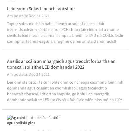
Leideanna Solas Líneach faoi stiúir
Am postála: Dec-31-2021
Tugtar solas níocháin balla líneach ar solas líneach stiúir
freisin.Úsáideann sé cláir chrua PCB chun cláir chiorcaid a chur le
chéile.Is féidir leis na coirníní lampa a bheith le SMD nó COB.Is féidir
comhpháirteanna éagsúla a roghnú de réir an staid shonrach.8
tuiscint choiteann ar shoilse líneacha faoi stiúir, cuir in iúl duit níos
mó faoi shoilse líneacha ...
Anailís ar scála an mhargaidh agus treocht forbartha an
tionscail soilsithe LED domhanda i 2022
Am postála: Dec-24-2021
Léiríonn staitisticí, le cur i bhfeidhm coincheapa caomhnú fuinnimh
domhanda agus cosaint an chomhshaoil ​​agus tacaíocht ó
bheartais tionscail i dtíortha éagsúla, go bhfuil an margadh
domhanda soilsithe LED tar éis ráta fáis foriomlán níos mó ná 10%
a chothabháil le blianta beaga anuas.De réir seoltóir-l...