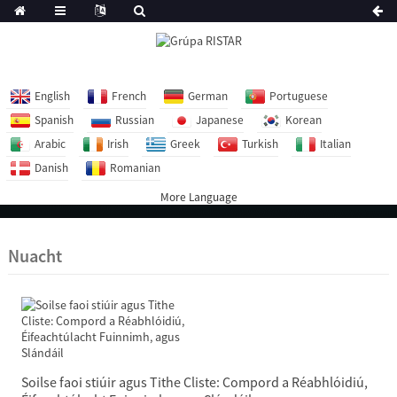
English
French
German
Portuguese
Spanish
Russian
Japanese
Korean
Arabic
Irish
Greek
Turkish
Italian
Danish
Romanian
More Language
Nuacht
Soilse faoi stiúir agus Tithe Cliste: Compord a Réabhlóidiú,