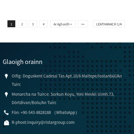
1
2
3
4
Ar Aghaidh >
>>
LEATHANACH 1/4
Glaoigh orainn
Oifig: Doguskent Cadessi Tas Apt.10/6 Maltepe/Iostanbúl/An
Tuirc
Monarcha na Tuirce: Sorkun Koyu, Yeni Mevkii Uimh.73,
Dörtdivan/Bolu/An Tuirc
Fón: +90-543-8828188 （WhatsApp）
R-phost:
inquiry@ristargroup.com