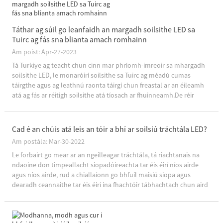
Táthar ag súil go leanfaidh an margadh soilsithe LED sa
Tuirc ag fás sna blianta amach romhainn
Am poist: Apr-27-2023
Tá Turkiye ag teacht chun cinn mar phríomh-imreoir sa mhargadh
soilsithe LED, le monaróirí soilsithe sa Tuirc ag méadú cumas
táirgthe agus ag leathnú raonta táirgí chun freastal ar an éileamh
atá ag fás ar réitigh soilsithe atá tíosach ar fhuinneamh.De réir
tuarascála le déanaí ó Aireacht Fuinnimh na Tuirce agus ...
Cad é an chúis atá leis an tóir a bhí ar soilsiú tráchtála LED?
Am postála: Mar-30-2022
Le forbairt go mear ar an ngeilleagar tráchtála, tá riachtanais na
ndaoine don timpeallacht siopadóireachta tar éis éirí níos airde
agus níos airde, rud a chiallaíonn go bhfuil maisiú siopa agus
dearadh ceannaithe tar éis éirí ina fhachtóir tábhachtach chun aird
na gcustaiméirí a mhealladh.Soilsiú tráchtála faoi stiúir ...