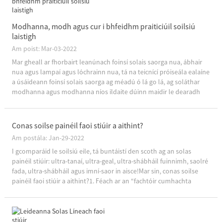
Modhanna, modh agus cur i bhfeidhm praiticiúil soilsiú
laistigh
Am poist: Mar-03-2022
Mar gheall ar fhorbairt leanúnach foinsí solais saorga nua, ábhair
nua agus lampaí agus lóchrainn nua, tá na teicnící próiseála ealaíne
a úsáideann foinsí solais saorga ag méadú ó lá go lá, ag soláthar
modhanna agus modhanna níos ildaite dúinn maidir le dearadh
timpeallachta solais.(1) Codarsnacht idir ...
Conas soilse painéil faoi stiúir a aithint?
Am postála: Jan-29-2022
I gcomparáid le soilsiú eile, tá buntáistí den scoth ag an solas
painéil stiúir: ultra-tanaí, ultra-geal, ultra-shábháil fuinnimh, saolré
fada, ultra-shábháil agus imní-saor in aisce!Mar sin, conas soilse
painéil faoi stiúir a aithint?1. Féach ar an “fachtóir cumhachta
soilsithe” foriomlán: Ciallaíonn fachtóir cumhachta íseal go bhfuil
t...