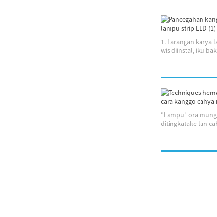
1. Larangan karya 
wis diinstal, iku b
"Lampu" ora mung n
ditingkatake lan ca