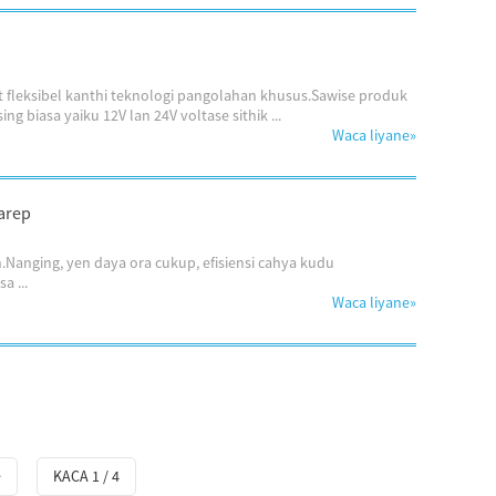
it fleksibel kanthi teknologi pangolahan khusus.Sawise produk
g biasa yaiku 12V lan 24V voltase sithik ...
Waca liyane
»
arep
Nanging, yen daya ora cukup, efisiensi cahya kudu
a ...
Waca liyane
»
>
KACA 1 / 4