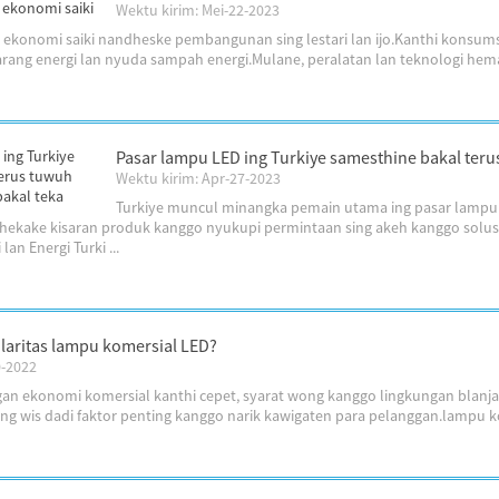
Wektu kirim: Mei-22-2023
n ekonomi saiki nandheske pembangunan sing lestari lan ijo.Kanthi konsum
ang energi lan nyuda sampah energi.Mulane, peralatan lan teknologi hemat 
Pasar lampu LED ing Turkiye samesthine bakal terus
Wektu kirim: Apr-27-2023
Turkiye muncul minangka pemain utama ing pasar lampu 
hekake kisaran produk kanggo nyukupi permintaan sing akeh kanggo solus
an Energi Turki ...
aritas lampu komersial LED?
0-2022
n ekonomi komersial kanthi cepet, syarat wong kanggo lingkungan blanja 
ng wis dadi faktor penting kanggo narik kawigaten para pelanggan.lampu ko