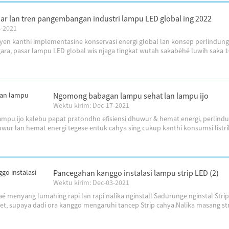
asar lan tren pangembangan industri lampu LED global ing 2022
4-2021
 yen kanthi implementasine konservasi energi global lan konsep perlindung
, pasar lampu LED global wis njaga tingkat wutah sakabèhé luwih saka 10
Ngomong babagan lampu sehat lan lampu ijo
Wektu kirim: Dec-17-2021
ampu ijo kalebu papat pratondho efisiensi dhuwur & hemat energi, perlind
uwur lan hemat energi tegese entuk cahya sing cukup kanthi konsumsi listrik
Pancegahan kanggo instalasi lampu strip LED (2)
Wektu kirim: Dec-03-2021
 menyang lumahing rapi lan rapi nalika nginstall Sadurunge nginstal Strip 
t, supaya dadi ora kanggo mengaruhi tancep Strip cahya.Nalika masang strip