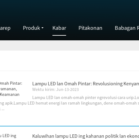
arep
Produk
Kabar
Pitakonan
Babagan 
Lampu LED lan Omah Pintar: Revolusioning Kenyama
Wektu kirim: Jun-13-2023
Lampu LED lan omah-omah pinter ngrevolusi cara urip.Lor
sing apik.Lampu LED hemat energi lan ramah lingkungan, dene omah-omah
...
Kaluwihan lampu LED ing kahanan politik lan ekono