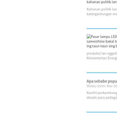
Kahanan politik la
katergantungan mar
produksi lan ngged
Kementerian Energi l
Apa sebabe popul
Wektu kirim: Mar-3
Kanthi perkembanga
desain para pedaga