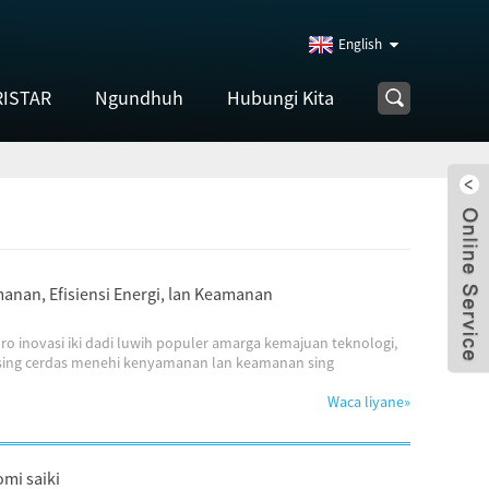
English
RISTAR
Ngundhuh
Hubungi Kita
nan, Efisiensi Energi, lan Keamanan
o inovasi iki dadi luwih populer amarga kemajuan teknologi,
 sing cerdas menehi kenyamanan lan keamanan sing
Waca liyane
»
mi saiki