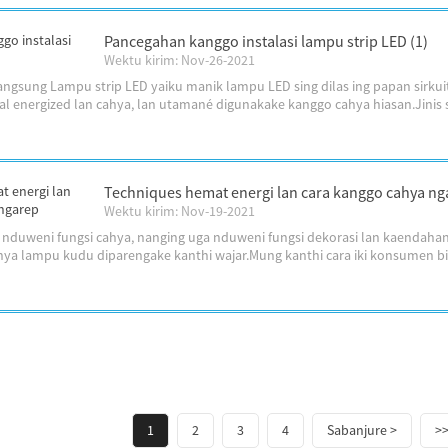
Pancegahan kanggo instalasi lampu strip LED (1)
Wektu kirim: Nov-26-2021
langsung Lampu strip LED yaiku manik lampu LED sing dilas ing papan sirku
akal energized lan cahya, lan utamané digunakake kanggo cahya hiasan.Jinis sin
Techniques hemat energi lan cara kanggo cahya ng
Wektu kirim: Nov-19-2021
duweni fungsi cahya, nanging uga nduweni fungsi dekorasi lan kaendahan.
hya lampu kudu diparengake kanthi wajar.Mung kanthi cara iki konsumen bis
1
2
3
4
Sabanjure >
>