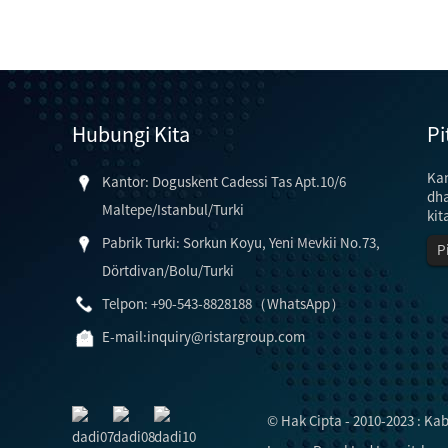
Hubungi Kita
Pi
Ka
Kantor: Doguskent Cadessi Tas Apt.10/6
dha
Maltepe/Istanbul/Turki
kit
Pabrik Turki: Sorkun Koyu, Yeni Mevkii No.73,
P
Dörtdivan/Bolu/Turki
Telpon: +90-543-8828188（WhatsApp）
E-mail:
inquiry@ristargroup.com
© Hak Cipta - 2010-2023 : Ka