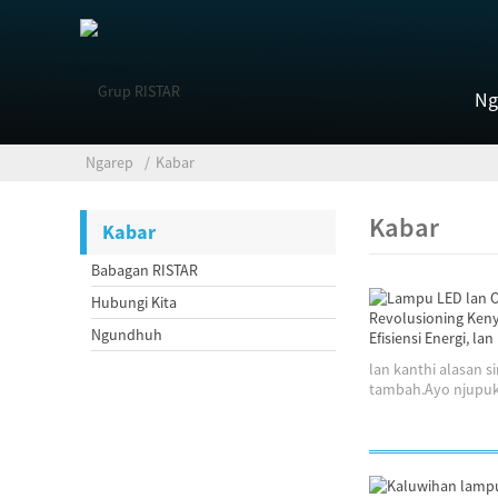
Ng
Ngarep
Kabar
Kabar
Kabar
Babagan RISTAR
Hubungi Kita
Ngundhuh
lan kanthi alasan 
tambah.Ayo njupuk 