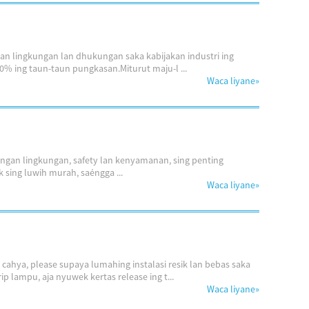
an lingkungan lan dhukungan saka kabijakan industri ing
% ing taun-taun pungkasan.Miturut maju-l ...
Waca liyane
»
ungan lingkungan, safety lan kenyamanan, sing penting
 sing luwih murah, saéngga ...
Waca liyane
»
cahya, please supaya lumahing instalasi resik lan bebas saka
 lampu, aja nyuwek kertas release ing t...
Waca liyane
»