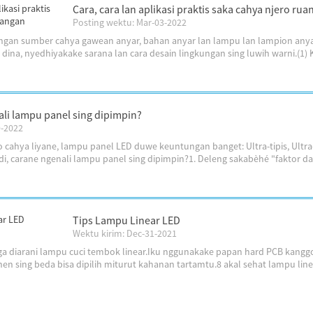
Cara, cara lan aplikasi praktis saka cahya njero ru
Posting wektu: Mar-03-2022
an sumber cahya gawean anyar, bahan anyar lan lampu lan lampion anya
ina, nyedhiyakake sarana lan cara desain lingkungan sing luwih warni.(1) Ko
ali lampu panel sing dipimpin?
9-2022
cahya liyane, lampu panel LED duwe keuntungan banget: Ultra-tipis, Ultra-
di, carane ngenali lampu panel sing dipimpin?1. Deleng sakabèhé "faktor day
Tips Lampu Linear LED
Wektu kirim: Dec-31-2021
ga diarani lampu cuci tembok linear.Iku nggunakake papan hard PCB kang
 sing beda bisa dipilih miturut kahanan tartamtu.8 akal sehat lampu li