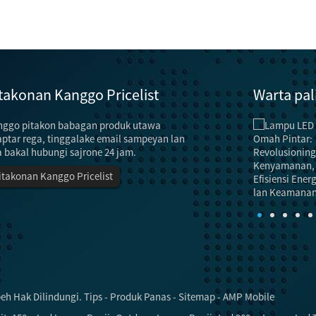
takonan Kanggo Pricelist
Warta pal
nggo pitakon babagan produk utawa
Teknik lan metode hemat energi kanggo ...
"Lampu" ora mung nduweni fungsi cahya, nanging
ptar rega, tinggalake email sampeyan lan
uga nduweni fungsi dekorasi lan
a bakal hubungi sajrone 24 jam.
kaendahan.Nanging, yen daya ora cukup, efisiensi
itakonan Kanggo Pricelist
cahya kudu ditingkatake lan ...
beh Hak Dilindungi.
Tips
-
Produk Panas
-
Sitemap
-
AMP Mobile