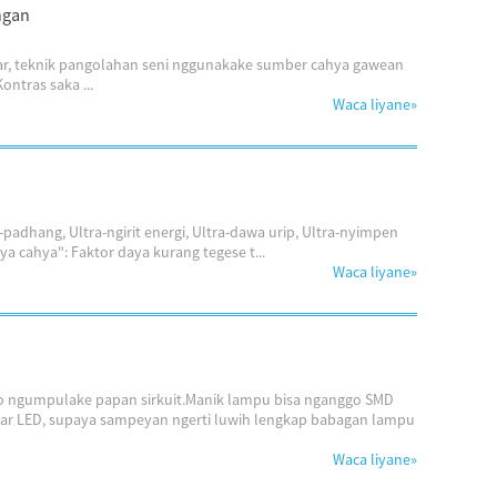
angan
r, teknik pangolahan seni nggunakake sumber cahya gawean
ntras saka ...
Waca liyane
»
padhang, Ultra-ngirit energi, Ultra-dawa urip, Ultra-nyimpen
a cahya": Faktor daya kurang tegese t...
Waca liyane
»
go ngumpulake papan sirkuit.Manik lampu bisa nganggo SMD
near LED, supaya sampeyan ngerti luwih lengkap babagan lampu
Waca liyane
»