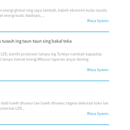
si energi global sing saya tambah, kabeh ekonomi kudu nyuda
energi kudu diadopsi, ...
Waca liyane
»
 tuwuh ing taun-taun sing bakal teka
LED, kanthi produsen lampu ing Turkiye nambah kapasitas
i lampu hemat energi.Miturut laporan anyar dening
Waca liyane
»
dadi luwih dhuwur lan luwih dhuwur, tegese dekorasi toko lan
mersial LED...
Waca liyane
»