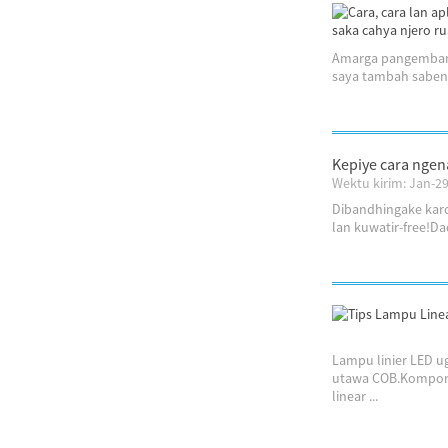
Amarga pangembang
saya tambah saben d
Kepiye cara ngen
Wektu kirim: Jan-2
Dibandhingake karo 
lan kuwatir-free!Da
Lampu linier LED u
utawa COB.Komponen
linear ...