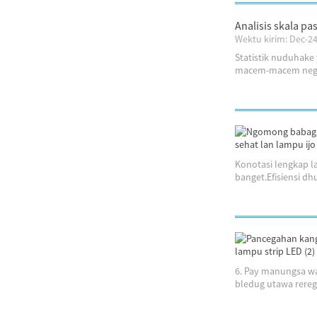
Analisis skala p
Wektu kirim: Dec-2
Statistik nuduhake
macem-macem negara
Konotasi lengkap l
banget.Efisiensi dh
6. Pay manungsa waé
bledug utawa rerege