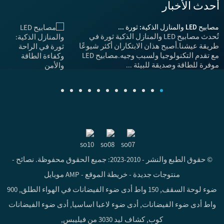
أحدث الأخبار
مصابيح LED والمنازل الذكية: ثورة ...
تق
تُحدث مصابيح LED والمنازل الذكية ثورة في
"ا
طريقة عيشنا.أصبح هذان الابتكاران أكثر شيوعًا
له
مع تقدم التكنولوجيا ولسبب وجيه.مصابيح LED
حا
موفرة للطاقة وصديقة للبيئة ...
ال
© حقوق الطبع والنشر - 2010-2023: جميع الحقوق محفوظة.
نصائح
-
منتوجات جديدة
-
خريطة الموقع
-
AMP موبايل
ضوء لوحة السقف
,
150 واط أدى ضوء الفيضانات في الهواء الطلق
,
900
واط أدى ضوء الفيضانات
,
أدى ضوء لاعبا اساسيا
,
أدى ضوء الفيضانات
كوب
,
كشاف ليد 3030 من فيليبس
,