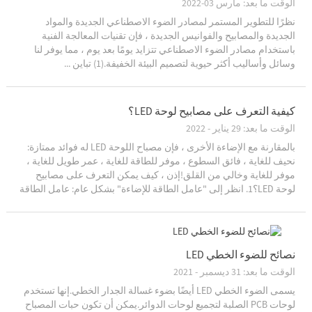
الوقت ما بعد: مارس 03-2022
نظرًا للتطوير المستمر لمصادر الضوء الاصطناعي الجديدة والمواد
الجديدة والمصابيح والفوانيس الجديدة ، فإن تقنيات المعالجة الفنية
باستخدام مصادر الضوء الاصطناعي تتزايد يومًا بعد يوم ، مما يوفر لنا
وسائل وأساليب أكثر حيوية لتصميم البيئة الخفيفة.(1) تباين ...
كيفية التعرف على مصابيح لوحة LED؟
الوقت ما بعد: 29 يناير - 2022
بالمقارنة مع الإضاءة الأخرى ، فإن مصباح اللوحة LED له فوائد ممتازة:
نحيف للغاية ، فائق السطوع ، موفر للطاقة للغاية ، عمر طويل للغاية ،
موفر للغاية وخالي من القلق!إذن ، كيف يمكن التعرف على مصابيح
لوحة LED؟1. انظر إلى "عامل الطاقة للإضاءة" بشكل عام: عامل الطاقة
المنخفض يعني أن ...
نصائح للضوء الخطي LED
الوقت ما بعد: 31 ديسمبر - 2021
يسمى الضوء الخطي LED أيضًا بضوء غسالة الجدار الخطي.إنها تستخدم
لوحات PCB الصلبة لتجميع لوحات الدوائر.يمكن أن تكون حبات المصباح