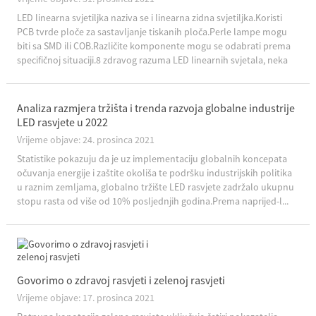
LED linearna svjetiljka naziva se i linearna zidna svjetiljka.Koristi
PCB tvrde ploče za sastavljanje tiskanih ploča.Perle lampe mogu
biti sa SMD ili COB.Različite komponente mogu se odabrati prema
specifičnoj situaciji.8 zdravog razuma LED linearnih svjetala, neka
vas obavijesti više o linearnim svjetlima...
Analiza razmjera tržišta i trenda razvoja globalne industrije
LED rasvjete u 2022
Vrijeme objave: 24. prosinca 2021
Statistike pokazuju da je uz implementaciju globalnih koncepata
očuvanja energije i zaštite okoliša te podršku industrijskih politika
u raznim zemljama, globalno tržište LED rasvjete zadržalo ukupnu
stopu rasta od više od 10% posljednjih godina.Prema naprijed-l...
Govorimo o zdravoj rasvjeti i zelenoj rasvjeti
Vrijeme objave: 17. prosinca 2021