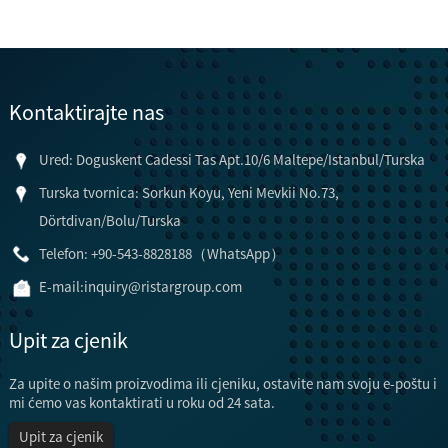
Kontaktirajte nas
Ured: Doguskent Cadessi Tas Apt.10/6 Maltepe/Istanbul/Turska
Turska tvornica: Sorkun Koyu, Yeni Mevkii No.73,
Dörtdivan/Bolu/Turska
Telefon: +90-543-8828188（WhatsApp）
E-mail:
inquiry@ristargroup.com
Upit za cjenik
Za upite o našim proizvodima ili cjeniku, ostavite nam svoju e-poštu i
mi ćemo vas kontaktirati u roku od 24 sata.
Upit za cjenik