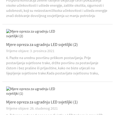
Potpuna konotacija zelene rasvjete uključuje četiri pokazatelja
visoke učinkovitosti i uštede energije, zaštite okoliša, sigurnosti i
udobnosti, koji su neizostavni.Visoka učinkovitost i ušteda energije
znači dobivanje dovoljnog osvjetljenja uz manju potrošnju
električne energije, čime se značajno...
Mjere opreza za ugradnju LED svjetiljki (2)
Vrijeme objave: 3. prosinca 2021
6. Pazite na urednu površinu prilikom postavljanja. Prije
postavljanja svjetlosne trake, držite površinu za postavljanje
čistom i bez prašine ili prljavštine, kako ne biste utjecali na
lijepljenje svjetlosne trake.Kada postavljate svjetlosnu traku,
nemojte otkidati papir za otpuštanje na t...
Mjere opreza za ugradnju LED svjetiljki (1)
Vrijeme objave: 26. studenog 2021