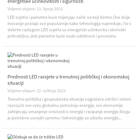
energetske učinkovitosti i sigurnosti
Vrijeme objave: 13. lipnja 2023
LED svjetla i pametne kuće mijenjaju način na koji živimo.Ove dvije
inovacije postaju sve popularnije kako tehnologija napreduje, i to s
dobrim razlogom.LED svjetla su energetski učinkovita i ekološki
prihvatljiva, dok pametne kuće nude udobnost i povećanu
sigurnost.Idemo uzeti...
Prednosti LED rasvjete u trenutnoj političkoj i ekonomskoj
situaciji
Vrijeme objave: 22. svibnja 2023
Trenutna politička i gospodarska situacija naglašava održivi i zeleni
razvoj.Uz sve veću globalnu potrošnju energije, sve ekonomije
zahtijevaju smanjenje ovisnosti o energiji i rasipanje energije.Stoga
je potrebno usvojiti opremu i tehnologije za uštedu energije,...