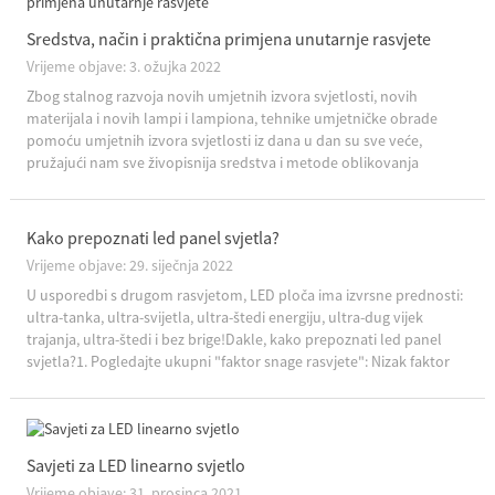
Sredstva, način i praktična primjena unutarnje rasvjete
Vrijeme objave: 3. ožujka 2022
Zbog stalnog razvoja novih umjetnih izvora svjetlosti, novih
materijala i novih lampi i lampiona, tehnike umjetničke obrade
pomoću umjetnih izvora svjetlosti iz dana u dan su sve veće,
pružajući nam sve živopisnija sredstva i metode oblikovanja
svjetlosnog okoliša.(1) Kontrast od ...
Kako prepoznati led panel svjetla?
Vrijeme objave: 29. siječnja 2022
U usporedbi s drugom rasvjetom, LED ploča ima izvrsne prednosti:
ultra-tanka, ultra-svijetla, ultra-štedi energiju, ultra-dug vijek
trajanja, ultra-štedi i bez brige!Dakle, kako prepoznati led panel
svjetla?1. Pogledajte ukupni "faktor snage rasvjete": Nizak faktor
snage znači da t...
Savjeti za LED linearno svjetlo
Vrijeme objave: 31. prosinca 2021