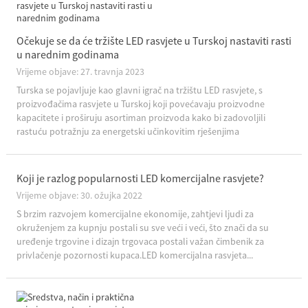
Očekuje se da će tržište LED rasvjete u Turskoj nastaviti rasti
u narednim godinama
Vrijeme objave: 27. travnja 2023
Turska se pojavljuje kao glavni igrač na tržištu LED rasvjete, s
proizvođačima rasvjete u Turskoj koji povećavaju proizvodne
kapacitete i proširuju asortiman proizvoda kako bi zadovoljili
rastuću potražnju za energetski učinkovitim rješenjima
rasvjete.Prema nedavnom izvješću turskog Ministarstva energetike
i ...
Koji je razlog popularnosti LED komercijalne rasvjete?
Vrijeme objave: 30. ožujka 2022
S brzim razvojem komercijalne ekonomije, zahtjevi ljudi za
okruženjem za kupnju postali su sve veći i veći, što znači da su
uređenje trgovine i dizajn trgovaca postali važan čimbenik za
privlačenje pozornosti kupaca.LED komercijalna rasvjeta...