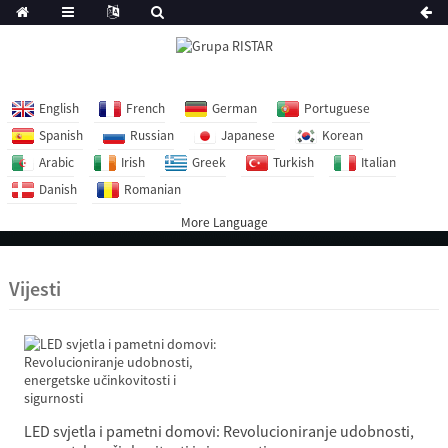
English
French
German
Portuguese
Spanish
Russian
Japanese
Korean
Arabic
Irish
Greek
Turkish
Italian
Danish
Romanian
More Language
Vijesti
LED svjetla i pametni domovi: Revolucioniranje udobnosti,