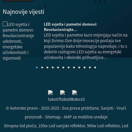
Najnovije vijesti
LED svjetla i pametni domovi:
a,
Revolucionirajte...
LED svjetla i pametne kuće mijenjaju način na
koji živimo.Ove dvije inovacije postaju sve
popularnije kako tehnologija napreduje, i to s
i
dobrim razlogom.LED svjetla su energetski
učinkovita i ekološki prihvatljiva...
© Autorsko pravo - 2010-2023 : Sva prava pridržana.
Savjeti
-
Vrući
proizvodi
-
Sitemap
-
AMP za mobilne uređaje
Stropna led ploča
,
150w Led vanjski reflektor
,
900w Led reflektor
,
Led