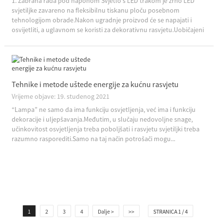
1. Zabrana rada pod naponom Svjetlo s LED trakom je zrno LED
svjetiljke zavareno na fleksibilnu tiskanu ploču posebnom
tehnologijom obrade.Nakon ugradnje proizvod će se napajati i
osvijetliti, a uglavnom se koristi za dekorativnu rasvjetu.Uobičajeni
tipovi su 12V i 24V niskonaponski...
Tehnike i metode uštede energije za kućnu rasvjetu
Vrijeme objave: 19. studenog 2021
“Lampa” ne samo da ima funkciju osvjetljenja, već ima i funkciju
dekoracije i uljepšavanja.Međutim, u slučaju nedovoljne snage,
učinkovitost osvjetljenja treba poboljšati i rasvjetu svjetiljki treba
razumno rasporediti.Samo na taj način potrošači mogu...
1
2
3
4
Dalje >
>>
STRANICA 1 / 4