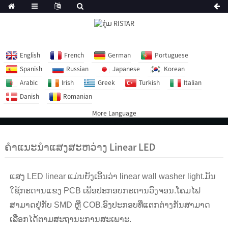
English
French
German
Portuguese
Spanish
Russian
Japanese
Korean
Arabic
Irish
Greek
Turkish
Italian
Danish
Romanian
More Language
ຄໍາແນະນໍາແສງສະຫວ່າງ Linear LED
ແສງ LED linear ແມ່ນຍັງເອີ້ນວ່າ linear wall washer light.ມັນ
ໃຊ້ກະດານແຂງ PCB ເພື່ອປະກອບກະດານວົງຈອນ.ໂຄມໄຟ
ສາມາດຢູ່ກັບ SMD ຫຼື COB.ອົງປະກອບທີ່ແຕກຕ່າງກັນສາມາດ
ເລືອກໄດ້ຕາມສະຖານະການສະເພາະ.