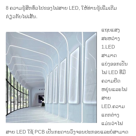
8 ຄວາມຮູ້ສຶກທົ່ວໄປຂອງໄຟສາຍ LED, ໃຫ້ທ່ານຮູ້ເພີ່ມເຕີມ
ກ່ຽວກັບໄຟເສັ້ນ.
ແຖບແສງ
ສະຫວ່າງ
1.LED
ສາມາດ
ແບ່ງອອກເປັນ
ໄຟ LED ທີ່ມີ
ຄວາມຍືດ
ຫຍຸ່ນແລະໄຟ
ສາຍ
LED.ຄວາມ
ແຕກຕ່າງ
ແມ່ນວ່າໄຟ
ສາຍ LED ໃຊ້ PCB ເປັນກະດານວົງຈອນປະກອບແລະບໍ່ສາມາດ