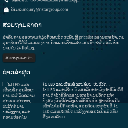
ອີເມລ:
inquiry@ristargroup.com
ສອບຖາມລາຄາ
ສໍາ​ລັບ​ການ​ສອບ​ຖາມ​ກ່ຽວ​ກັບ​ຜະ​ລິດ​ຕະ​ພັນ​ຫຼື pricelist ຂອງ​ພວກ​ເຮົາ​, ກະ​
ລຸ​ນາ​ປ່ອຍ​ໃຫ້​ອີ​ເມວ​ຂອງ​ທ່ານ​ກັບ​ພວກ​ເຮົາ​ແລະ​ພວກ​ເຮົາ​ຈະ​ຕິດ​ຕໍ່​ພົວ​ພັນ​
ພາຍ​ໃນ 24 ຊົ່ວ​ໂມງ​.
ສອບຖາມລາຄາ
ຂ່າວ​ລ່າ​ສຸດ
ໄຟ LED ແລະເຮືອນອັດສະລິຍະ: ປະຕິວັດ...
ໄຟ LED ແລະເຮືອນອັດສະລິຍະກໍາລັງປະຕິວັດວິທີ
ມ
ການດໍາລົງຊີວິດຂອງພວກເຮົາ.ນະວັດຕະກໍາ
ທັງສອງອັນນີ້ກຳລັງເປັນທີ່ນິຍົມກັນຫຼາຍຂຶ້ນເມື່ອ
ເທັກໂນໂລຢີກ້າວໜ້າ, ແລະດ້ວຍເຫດຜົນດີ.ໄຟ
LED ແມ່ນປະຫຍັດພະລັງງານແລະເປັນມິດກັບ
ສິ່ງແວດລ້ອມ ...
ງ