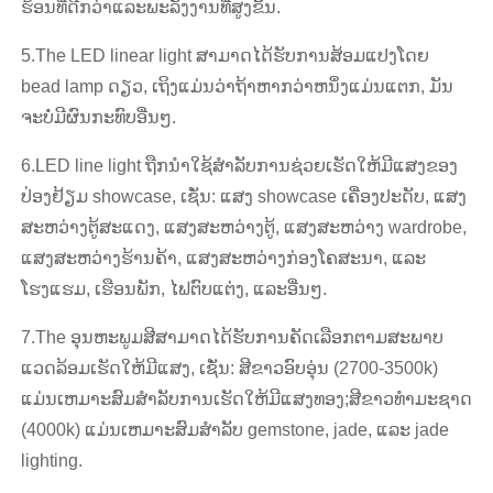
ຮ້ອນທີ່ດີກວ່າແລະພະລັງງານທີ່ສູງຂຶ້ນ.
5.The LED linear light ສາມາດໄດ້ຮັບການສ້ອມແປງໂດຍ
bead lamp ດຽວ, ເຖິງແມ່ນວ່າຖ້າຫາກວ່າຫນຶ່ງແມ່ນແຕກ, ມັນ
ຈະບໍ່ມີຜົນກະທົບອື່ນໆ.
6.LED line light ຖືກນໍາໃຊ້ສໍາລັບການຊ່ວຍເຮັດໃຫ້ມີແສງຂອງ
ປ່ອງຢ້ຽມ showcase, ເຊັ່ນ: ແສງ showcase ເຄື່ອງປະດັບ, ແສງ
ສະຫວ່າງຕູ້ສະແດງ, ແສງສະຫວ່າງຕູ້, ແສງສະຫວ່າງ wardrobe,
ແສງສະຫວ່າງຮ້ານຄ້າ, ແສງສະຫວ່າງກ່ອງໂຄສະນາ, ແລະ
ໂຮງແຮມ, ເຮືອນພັກ, ໄຟຕົບແຕ່ງ, ແລະອື່ນໆ.
7.The ອຸນຫະພູມສີສາມາດໄດ້ຮັບການຄັດເລືອກຕາມສະພາບ
ແວດລ້ອມເຮັດໃຫ້ມີແສງ, ເຊັ່ນ: ສີຂາວອົບອຸ່ນ (2700-3500k)
ແມ່ນເຫມາະສົມສໍາລັບການເຮັດໃຫ້ມີແສງທອງ;ສີຂາວທໍາມະຊາດ
(4000k) ແມ່ນເຫມາະສົມສໍາລັບ gemstone, jade, ແລະ jade
lighting.