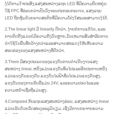
ງໍໄດ້ຕາມໃຈປະສົງ;ແສງສະຫວ່າງແຖບ LED ທີ່ມີຄວາມຍືດຫຍຸ່ນ
ໃຊ້ FPC ທີ່ອ່ອນກວ່າເປັນວົງຈອນປະກອບກະດານ, ແສງແຖບ
LED ຖືກຫຸ້ມດ້ວຍພາດສະຕິກທີ່ມີຄວາມໂປ່ງໃສແລະສາມາດງໍໄດ້.
2.The linear light ມີ linearity ດີກວ່າ, ງ່າຍຕໍ່ການແກ້ໄຂ, ແລະ
ການຕິດຕັ້ງແມ່ນບໍ່ມີຄວາມກັງວົນຫຼາຍ.ມັນເຫມາະສົມສໍາລັບການ
ນໍາໃຊ້ໃນພື້ນທີ່ກວ້າງກວ່າແລະສາມາດສະແດງໃຫ້ເຫັນຄວາມ
ສອດຄ່ອງຂອງແສງສະຫວ່າງທີ່ດີກວ່າ.
3.There ມີສອງປະເພດຂອງແຮງດັນການດໍາເນີນງານແສງ
ສະຫວ່າງ linear, ຫນຶ່ງແມ່ນແຮງດັນທົ່ວໄປແລະອີກປະການຫນຶ່ງ
ແມ່ນແຮງດັນແຮງດັນ.ແຮງດັນໄຟຟ້າທົ່ວໄປແມ່ນແຮງດັນສູງ,
ແຮງດັນຂອງການຂັບຂີ່ແມ່ນ 24V, ແລະຄວາມປອດໄພແລະ
ຄວາມຫນ້າເຊື່ອຖືແມ່ນສູງ.
4.Compared ກັບແຖບແສງສະຫວ່າງອ່ອນ, ແສງສະຫວ່າງ linear
ແມ່ນເຮັດດ້ວຍວັດສະດຸອະລູມິນຽມ, ເຊິ່ງມີການກະຈາຍຄວາມ