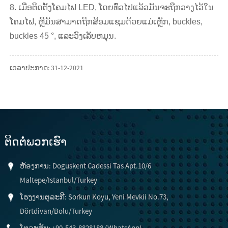
8. ເມື່ອຕິດຕັ້ງໂຄມໄຟ LED, ໂດຍທົ່ວໄປແລ້ວມັນຈະຖືກວາງໄວ້ໃນ
ໂຄມໄຟ, ຫຼືມັນສາມາດຖືກສ້ອມແຊມດ້ວຍແມ່ເຫຼັກ, buckles,
buckles 45 °, ແລະວົງເລັບຫມຸນ.
ເວລາປະກາດ: 31-12-2021
ຕິດ​ຕໍ່​ພວກ​ເຮົາ
ຫ້ອງການ: Doguskent Cadessi Tas Apt.10/6
Maltepe/Istanbul/Turkey
ໂຮງງານຕຸລະກີ: Sorkun Koyu, Yeni Mevkii No.73,
Dörtdivan/Bolu/Turkey
ໂທລະສັບ: +90-543-8828188 (WhatsApp)