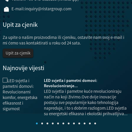
E-mail:
inquiry@ristargroup.com
Upit za cjenik
Za upite o našim proizvodima ili cjeniku, ostavite nam svoj e-mail i
mi ćemo vas kontaktirati u roku od 24 sata.
Upit za cjenik
Najnovije vijesti
LED svjetla i pametni domovi:
a,
Revolucioniranje...
LED svjetla i pametne kuće revolucioniraju
način na koji živimo.Ove dvije inovacije
postaju sve popularnije kako tehnologija
.
napreduje, i to s dobrim razlogom.LED svjetla
su energetski efikasna i ekološki prihvatljiva...