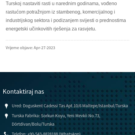
Turskoj nastaviti rasti u narednim godinama, vođeno
rastućom potražnjom iz stambenog, komercijalnog i
industrijskog sektora i podizanjem svijesti o prednostima
energetski učinkovitih rješenja za rasvjetu.
Vrijeme objave: Apr-27-2023
Kontaktiraj nas
Ured: Doguskent Cadessi Tas Apt.10/6 Maltepe/Istanbul/Turska
Turska Fabrika: Sorkun Koyu, Yeni Mevkii No.73,
Dörtdivan/Bolu/Turska
Telefon: +90-543-8828188 (WhatsApp)