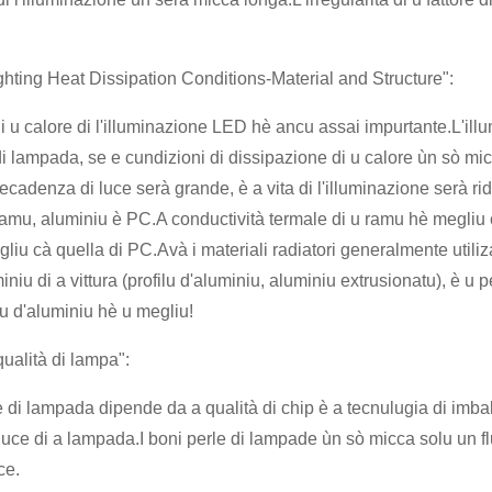
ighting Heat Dissipation Conditions-Material and Structure":
i u calore di l'illuminazione LED hè ancu assai impurtante.L'illu
di lampada, se e cundizioni di dissipazione di u calore ùn sò mic
cadenza di luce serà grande, è a vita di l'illuminazione serà ridut
amu, aluminiu è PC.A conductività termale di u ramu hè megliu cà 
liu cà quella di PC.Avà i materiali radiatori generalmente utiliza
iniu di a vittura (profilu d'aluminiu, aluminiu extrusionatu), è u p
itu d'aluminiu hè u megliu!
qualità di lampa":
le di lampada dipende da a qualità di chip è a tecnulugia di imba
luce di a lampada.I boni perle di lampade ùn sò micca solu un 
ce.