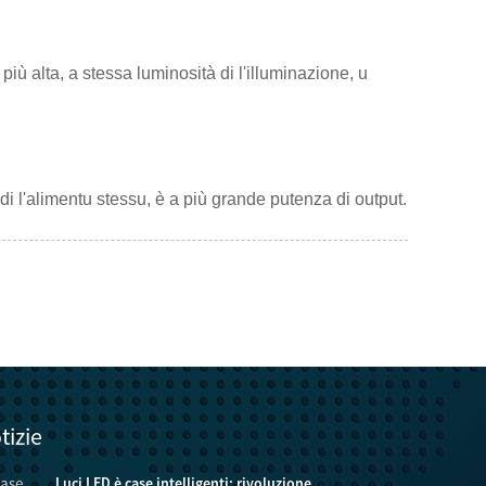
più alta, a stessa luminosità di l'illuminazione, u
i l'alimentu stessu, è a più grande putenza di output.
tizie
Luci LED è case intelligenti: rivoluzione ...