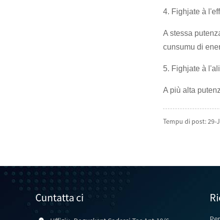
4. Fighjate à l'ef
A stessa putenza 
cunsumu di energ
5. Fighjate à l'a
A più alta puten
Tempu di post: 29-
Cuntatta ci
Ri
Per