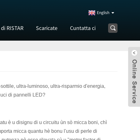
English
 di RISTAR
Scaricate
Cuntatta ci
sottile, ultra-luminoso, ultra-risparmio d'energia,
 luci di pannelli LED?
atu è u disignu di u circuitu ùn sò micca boni, chì
importa micca quantu hè bonu l'usu di perle di
i putenza pò esse rilevata cù u "meter factor di