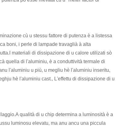
minazione cù u stessu fattore di putenza è a listessa
ca boni, i perle di lampade travaglià à alta
ta.I materiali di dissipazione di u calore utilizati sò
quella di l'aluminiu, è a conduttività termale di
nu l'aluminiu u più, u megliu hè l'aluminiu inseritu,
eghju hè l'aluminiu cast., L'effettu di dissipazione di u
llaggio.A qualità di u chip determina a luminosità è a
flussu luminosu elevatu, ma anu ancu una piccula