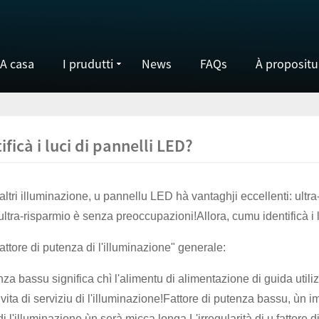
A casa
I prudutti
News
FAQs
À propositu
ficà i luci di pannelli LED?
'altri illuminazione, u pannellu LED hà vantaghji eccellenti: ultra-
 ultra-risparmio è senza preoccupazioni!Allora, cumu identificà i
fattore di putenza di l'illuminazione" generale:
nza bassu significa chì l'alimentu di alimentazione di guida utiliz
 vita di serviziu di l'illuminazione!Fattore di putenza bassu, ùn 
i l'illuminazione ùn serà micca longa.L'irregularità di u fattore d