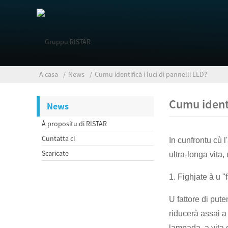
A casa
News
Cumu identificà i luci di pannelli LED?
Cumu identi
News
À propositu di RISTAR
Cuntatta ci
In cunfrontu cù l
Scaricate
ultra-longa vita,
1. Fighjate à u "
U fattore di pute
riducerà assai a
lampada, a vita d