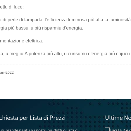
fettu di luce:
di perle di lampada, l'efficienza luminosa più alta, a luminosità 
ia più bassu, u più risparmiu d'energia.
limentazione elettrica:
za, u megliu.A putenza più altu, u cunsumu d'energia più chjucu d
Jan-2022
chiesta per Lista di Prezzi
Ultime No
 dumande nantu à i nostri prudutti o lista di
Tecniche è metudi di risparmiu energeticu per ...