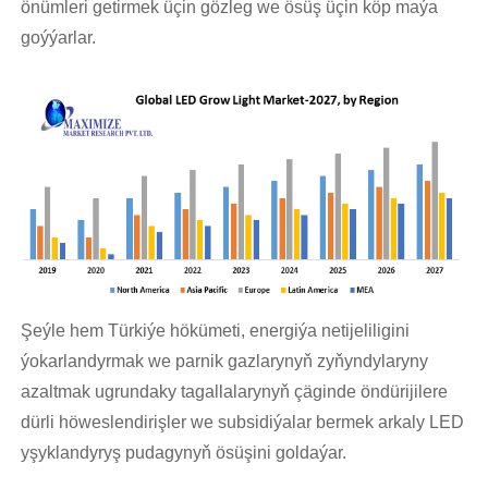
önümleri getirmek üçin gözleg we ösüş üçin köp maýa
goýýarlar.
Şeýle hem Türkiýe hökümeti, energiýa netijeliligini
ýokarlandyrmak we parnik gazlarynyň zyňyndylaryny
azaltmak ugrundaky tagallalarynyň çäginde öndürijilere
dürli höweslendirişler we subsidiýalar bermek arkaly LED
yşyklandyryş pudagynyň ösüşini goldaýar.