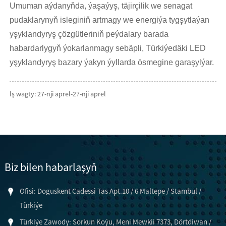
Umuman aýdanyňda, ýaşaýyş, täjirçilik we senagat
pudaklarynyň isleginiň artmagy we energiýa tygşytlaýan
yşyklandyryş çözgütleriniň peýdalary barada
habardarlygyň ýokarlanmagy sebäpli, Türkiýedäki LED
yşyklandyryş bazary ýakyn ýyllarda ösmegine garaşylýar.
Iş wagty: 27-nji aprel-27-nji aprel
Biz bilen habarlaşyň
Ofisi: Doguskent Cadessi Tas Apt.10 / 6 Maltepe / Stambul /
Türkiýe
Türkiýe Zawody: Sorkun Koýu, Meni Mewkii 7373, Dörtdiwan /