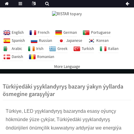
English
French
German
Portuguese
Spanish
Russian
Japanese
Korean
Arabic
Irish
Greek
Turkish
Italian
Danish
Romanian
More Language
Türkiýedäki yşyklandyryş bazary ýakyn ýyllarda
ösmegine garaşylýar
Türkiye, LED yşyklandyryş bazarynda esasy oýunçy
hökmünde ýüze çykýar, Türkiýedäki yşyklandyryş
öndürijileri önümçilik kuwwatyny artdyrýar we energiýa