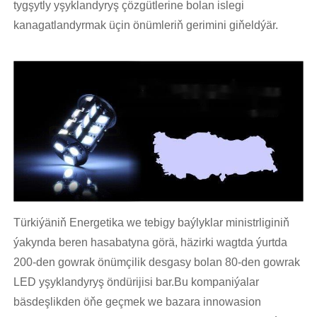
tygşytly yşyklandyryş çözgütlerine bolan islegi
kanagatlandyrmak üçin önümleriň gerimini giňeldýär.
Türkiýäniň Energetika we tebigy baýlyklar ministrliginiň
ýakynda beren hasabatyna görä, häzirki wagtda ýurtda
200-den gowrak önümçilik desgasy bolan 80-den gowrak
LED yşyklandyryş öndürijisi bar.Bu kompaniýalar
bäsdeşlikden öňe geçmek we bazara innowasion