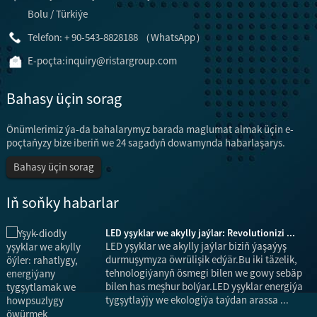
Bolu / Türkiýe
Telefon: + 90-543-8828188 （WhatsApp）
E-poçta:
inquiry@ristargroup.com
Bahasy üçin sorag
Önümlerimiz ýa-da bahalarymyz barada maglumat almak üçin e-
poçtaňyzy bize iberiň we 24 sagadyň dowamynda habarlaşarys.
Bahasy üçin sorag
Iň soňky habarlar
LED yşyklar we akylly jaýlar: Revolutionizi ...
LED yşyklar we akylly jaýlar biziň ýaşaýyş
na
durmuşymyza öwrülişik edýär.Bu iki täzelik,
tehnologiýanyň ösmegi bilen we gowy sebäp
bilen has meşhur bolýar.LED yşyklar energiýa
tygşytlaýjy we ekologiýa taýdan arassa ...
a