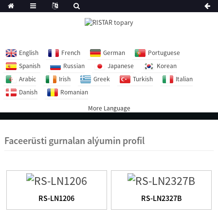
English
French
German
Portuguese
Spanish
Russian
Japanese
Korean
Arabic
Irish
Greek
Turkish
Italian
Danish
Romanian
More Language
Faceerüsti gurnalan alýumin profil
RS-LN1206
RS-LN2327B