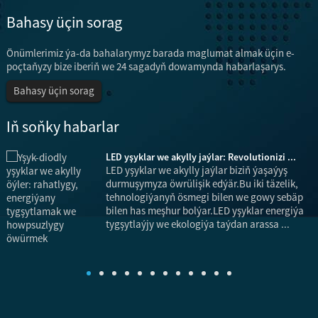
Bahasy üçin sorag
Önümlerimiz ýa-da bahalarymyz barada maglumat almak üçin e-
poçtaňyzy bize iberiň we 24 sagadyň dowamynda habarlaşarys.
Bahasy üçin sorag
Iň soňky habarlar
LED yşyklar we akylly jaýlar: Revolutionizi ...
LED yşyklar we akylly jaýlar biziň ýaşaýyş
na
durmuşymyza öwrülişik edýär.Bu iki täzelik,
tehnologiýanyň ösmegi bilen we gowy sebäp
bilen has meşhur bolýar.LED yşyklar energiýa
tygşytlaýjy we ekologiýa taýdan arassa ...
a