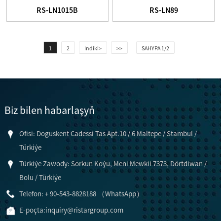
RS-LN1015B
RS-LN89
1
2
Indiki>
>>
SAHYPA 1/2
Biz bilen habarlaşyň
Ofisi: Doguskent Cadessi Tas Apt.10 / 6 Maltepe / Stambul /
Türkiýe
Türkiýe Zawody: Sorkun Koýu, Meni Mewkii 7373, Dörtdiwan /
Bolu / Türkiýe
Telefon: + 90-543-8828188 （WhatsApp）
E-poçta:
inquiry@ristargroup.com