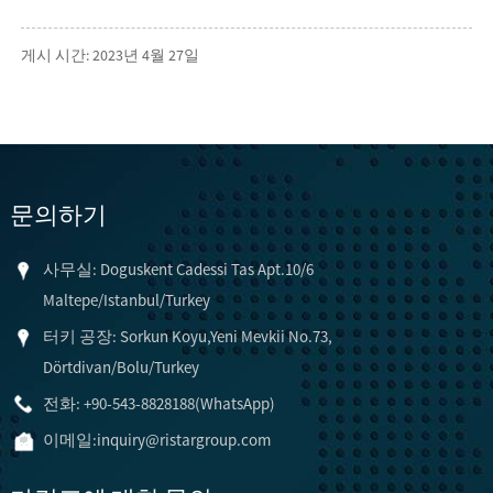
게시 시간: 2023년 4월 27일
문의하기
사무실: Doguskent Cadessi Tas Apt.10/6
Maltepe/Istanbul/Turkey
터키 공장: Sorkun Koyu,Yeni Mevkii No.73,
Dörtdivan/Bolu/Turkey
전화: +90-543-8828188(WhatsApp)
이메일:
inquiry@ristargroup.com