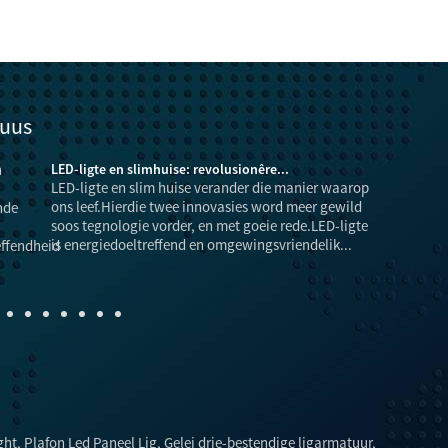
nuus
LED-ligte en slimhuise: revolusionêre...
LED-ligte en slim huise verander die manier waarop
ons leef.Hierdie twee innovasies word meer gewild
soos tegnologie vorder, en met goeie rede.LED-ligte
is energiedoeltreffend en omgewingsvriendelik...
ght
,
Plafon Led Paneel Lig
,
Gelei drie-bestendige ligarmatuur
,