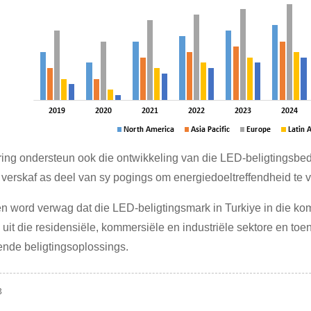
ring ondersteun ook die ontwikkeling van die LED-beligtingsbed
 verskaf as deel van sy pogings om energiedoeltreffendheid te 
n word verwag dat die LED-beligtingsmark in Turkiye in die kom
 uit die residensiële, kommersiële en industriële sektore en t
ende beligtingsoplossings.
3