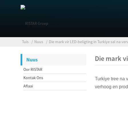
Tuis
Nuus
Die mark vir LED-beligting in Turkiye sal na v
Die mark vi
Nuus
Oor RISTAR
Kontak Ons
Turkiye tree na 
Aflaai
verhoog en prod