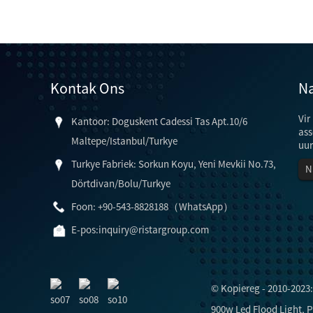
Kontak Ons
Na
Vir
Kantoor: Doguskent Cadessi Tas Apt.10/6
ass
Maltepe/Istanbul/Turkye
uur
Turkye Fabriek: Sorkun Koyu, Yeni Mevkii No.73,
N
Dörtdivan/Bolu/Turkye
en die lig ...
Foon: +90-543-8828188（WhatsApp）
E-pos:
inquiry@ristargroup.com
© Kopiereg - 2010-2023:
900w Led Flood Light
,
P