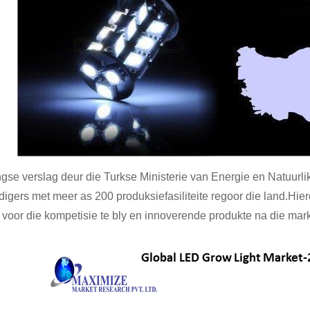
ngse verslag deur die Turkse Ministerie van Energie en Natuurl
digers met meer as 200 produksiefasiliteite regoor die land.Hi
voor die kompetisie te bly en innoverende produkte na die mark 