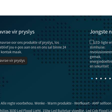
vrae vir pryslys
Jongste 
 navrae oor ons produkte of pryslys, los
Energiebesparende tegnieke en metodes vir ...
“Lamp” het nie net die funksie van beligting nie,
eblief jou e-pos aan ons en ons sal binne 24
maar het ook die funksie van versiering en
 kontak maak.
verfraaiing.In die geval van onvoldoende krag moet
avrae vir pryslys
die beligtingsdoeltreffendheid egter verbeter word
 Alle regte voorbehou.
Wenke
-
Warm produkte
-
Werfkaart
-
AMP selfoon
hilips 3030 Led Flood Light
,
150w Led Buitelug vloedlig
,
Led Cob Flood Li