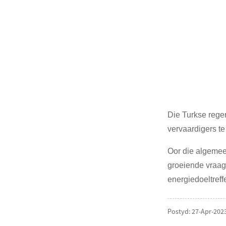
Die Turkse rege
vervaardigers te
Oor die algemee
groeiende vraag
energiedoeltreff
Postyd: 27-Apr-202