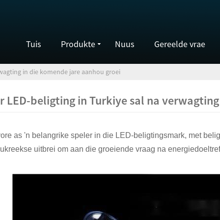
Tuis
Produkte
Nuus
Gereelde vrae
erwagting in die komende jare aanhou groei
r LED-beligting in Turkiye sal na verwagtin
vore as 'n belangrike speler in die LED-beligtingsmark, met beli
ukreekse uitbrei om aan die groeiende vraag na energiedoeltref