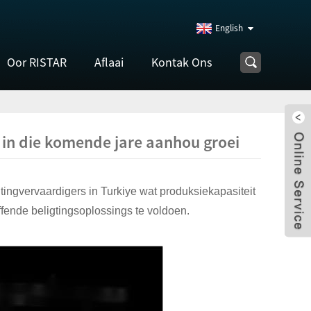
English
Oor RISTAR
Aflaai
Kontak Ons
g in die komende jare aanhou groei
gtingvervaardigers in Turkiye wat produksiekapasiteit
fende beligtingsoplossings te voldoen.