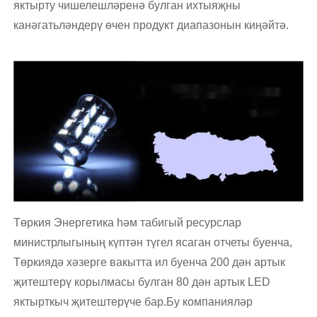
яктырту чишелешләренә булган ихтыяҗны
канәгатьләндерү өчен продукт диапазонын киңәйтә.
Төркия Энергетика һәм табигый ресурслар
министрлыгының күптән түгел ясаган отчеты буенча,
Төркиядә хәзерге вакытта ил буенча 200 дән артык
җитештерү корылмасы булган 80 дән артык LED
яктырткыч җитештерүче бар.Бу компанияләр