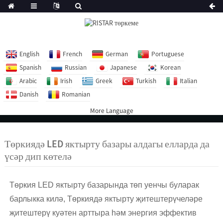
English
French
German
Portuguese
Spanish
Russian
Japanese
Korean
Arabic
Irish
Greek
Turkish
Italian
Danish
Romanian
More Language
Төркиядә LED яктырту базары алдагы елларда да
үсәр дип көтелә
Төркия LED яктырту базарында төп уенчы буларак
барлыкка килә, Төркиядә яктырту җитештерүчеләре
җитештерү куәтен арттыра һәм энергия эффектив