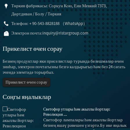
Төркия фабрикасы: Соркун Кою, Ени Мевкий 7373,
Дөртдиван / Болу / Төркия
Телефон: + 90-543-8828188 （WhatsApp）
Электрон почта:
inquiry@ristargroup.com
Прикелист өчен сорау
Безнең продуктлар яки приселистлар турында белешмәләр өчен
зинһар, электрон почтагызны безгә калдырыгыз һәм без 24 сәгать
эчендә элемтәдә торырбыз.
Прикелист өчен сорау
Соңгы яңалыклар
Светофор утлары һәм акыллы йортлар:
Революция ...
Светофор лампалары һәм акыллы йортлар
безнең яшәү рәвешен үзгәртә.Бу ике яңалык