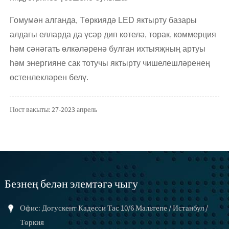
Гомумән алганда, Төркиядә LED яктырту базары
алдагы елларда да үсәр дип көтелә, торак, коммерция
һәм сәнәгать өлкәләренә булган ихтыяҗның артуы
һәм энергияне сак тотучы яктырту чишелешләренең
өстенлекләрен белү.
Пост вакыты: 27-2023 апрель
Безнең белән элемтәгә чыгу
Офис: Догускент Кадесси Тас 10/6 Мальтепе / Истанбул /
Төркия