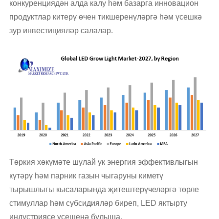
конкуренциядән алда калу һәм базарга инновацион
продуктлар китерү өчен тикшеренүләргә һәм үсешкә
зур инвестицияләр салалар.
Төркия хөкүмәте шулай ук ​​энергия эффективлыгын
күтәрү һәм парник газын чыгаруны киметү
тырышлыгы кысаларында җитештерүчеләргә төрле
стимуллар һәм субсидияләр биреп, LED яктырту
индустриясе үсешенә булыша.