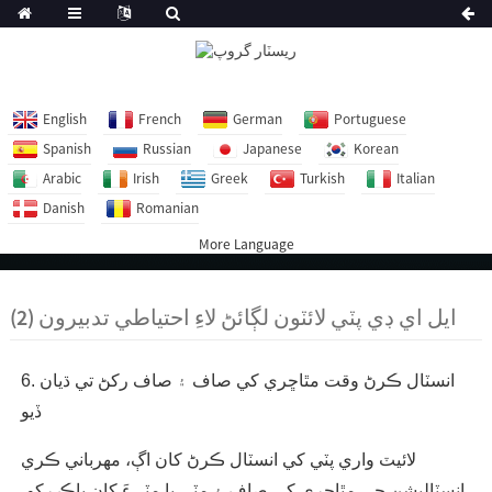
English
French
German
Portuguese
Spanish
Russian
Japanese
Korean
Arabic
Irish
Greek
Turkish
Italian
Danish
Romanian
More Language
ايل اي ڊي پٽي لائٽون لڳائڻ لاءِ احتياطي تدبيرون (2)
6. انسٽال ڪرڻ وقت مٿاڇري کي صاف ۽ صاف رکڻ تي ڌيان
ڏيو
لائيٽ واري پٽي کي انسٽال ڪرڻ کان اڳ، مھرباني ڪري
انسٽاليشن جي مٿاڇري کي صاف ۽ مٽي يا مٽيءَ کان پاڪ رکو،