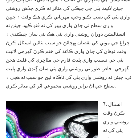
جيئن لائيٽ پٽي جي چپڪي کي متاثر نه ڪري.جڏهن روشني
واري پٽي کي نصب ڪيو وڃي، مهرباني ڪري هڪ وقت ۾ چپپڻ
واري سطح تي ڇڏڻ واري پيپر کي نه ڦٽو ڪيو، جيئن ته
انسٽاليشن دوران روشني واري پٽي هڪ ٻئي سان چپڪندي ۽
چراغ جي موتي کي نقصان پهچائڻ جو سبب بڻائين.انسٽال ڪرڻ
وقت توهان کي ڇڏڻ واري ڪاغذ کي ختم ڪرڻ گهرجي.لائيٽ
پٽي جي تنصيب واري پليٽ فارم جي مٿاڇري کي فليٽ هجڻ
گهرجي، خاص طور تي روشني واري پٽي سان ڳنڍڻ واري پليٽ
تي، جيئن ته روشني واري پٽي کي ناڪام ٿيڻ جو سبب نه هجي ۽
سطح جي اڻ برابر روشني مجموعي اثر کي متاثر ڪري.
7. انسٽال
ڪرڻ وقت
روشني واري
پٽي کي نه