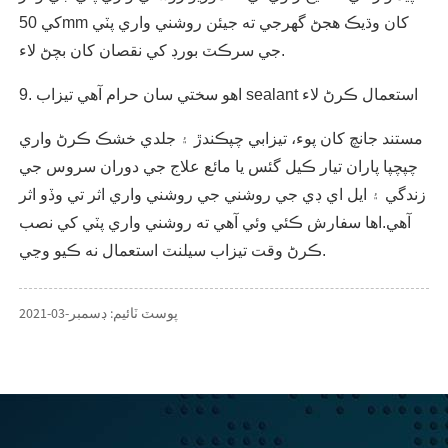
کي 50mm کان وڌيڪ هجڻ گهرجي ته جيئن روشني واري پٽي
جي سرڪٽ بورڊ کي نقصان کان بچڻ لاء.
9. اهو سختي سان حرام آهي تيزاب sealant استعمال ڪرڻ لاء
مستند جانچ کان پوء، تيزابي چپڪندڙ ۽ جلدي خشڪ ڪرڻ واري
چپچپا پاران تيار ڪيل گئس يا مائع علاج جي دوران سروس جي
زندگي ۽ ايل اي ڊي جي روشني جي روشني واري اثر تي وڏو اثر
آهي.اها سفارش ڪئي وئي آهي ته روشني واري پٽي کي نصب
ڪرڻ وقت تيزاب سيلنٽ استعمال نه ڪيو وڃي.
پوسٽ ٽائيم: ڊسمبر-03-2021