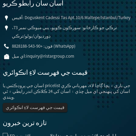
اسان سان رابطو ڪريو
آفيس: Doguskent Cadessi Tas Apt.10/6 Maltepe/Istanbul/Turkey
ترڪي جو ڪارخانو: سورڪون ڪويو، يني ميوڪي نمبر 73،
ڊورديوان/بولو/ترڪي
فون: +90-543-8828188 (WhatsApp)
inquiry@ristargroup.com
اي ميل:
قيمت جي فهرست لاءِ انڪوائري
اسان جي پروڊڪٽس يا pricelist جي باري ۾ پڇا ڳاڇا لاء، مهرباني ڪري
اسان کي پنهنجي اي ميل ڇڏي ۽ اسان کي 24 ڪلاڪن اندر رابطي ۾ ٿي
ويندي.
قيمت جي فهرست لاءِ انڪوائري
تازه ترين خبرون
ايل اي ڊي لائيٽون ۽ سمارٽ هومز: انقلابي ...