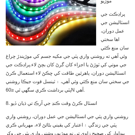
موڙيو
پراڊڪٽ جي
انسٽاليشن جي
عمل دوران،
اها سختي
سان منع ڪئي
وئي آهي ته روشني واري پٽي جي مکيه جسم کي موڙيندڙ چراغ
جي موتي کي ٽوڙڻ يا اجزاء کان گرڻ کان بچڻ لاء.پراڊڪٽ جي
انسٽاليشن دوران، ٻاهرئين طاقت کي ڇڪڻ لاء استعمال ڪرڻ
جي سختي سان منع ڪئي وئي آهي، ۽ ٽينسل قوت جيڪا روشني
پٽي برداشت ڪري سگهي ٿي ≤60N آهي.
8. انسٽال ڪرڻ وقت ڪنڊ جي آرڪ تي ڌيان ڏيو
روشني واري پٽي جي انسٽاليشن جي عمل دوران، روشني واري
پٽي جي زندگي ۽ اعتبار کي يقيني بڻائڻ لاء، مهرباني ڪري
پيداوار کي صحيح زاوي تي نه موڙيو.روشني واري پٽي جي وکر