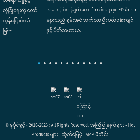
အကြောင်းပြချက်ကောင်းဖြစ်သည်။LED မီးလုံး
အ
များသည် စွမ်းအင် သက်သာပြီး ပတ်ဝန်းကျင်
ရ
နှင့် မိတ်သဟာယ...
© မူပိုင်ခွင့် - 2010-2023 : All Rights Reserved.
အကြံပြုချက်များ
-
Hot
Products များ
-
ဆိုက်မြေပုံ
-
AMP မိုဘိုင်း