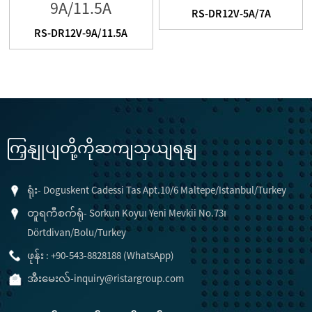
RS-DR12V-5A/7A
RS-DR12V-9A/11.5A
ကြှနျုပျတို့ကိုဆကျသှယျရနျ
ရုံး- Doguskent Cadessi Tas Apt.10/6 Maltepe/Istanbul/Turkey
တူရကီစက်ရုံ- Sorkun Koyu၊ Yeni Mevkii No.73၊
Dörtdivan/Bolu/Turkey
ဖုန်း : +90-543-8828188 (WhatsApp)
အီးမေးလ်-
inquiry@ristargroup.com