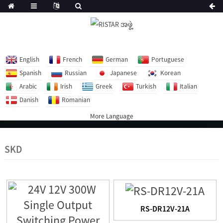
English
French
German
Portuguese
Spanish
Russian
Japanese
Korean
Arabic
Irish
Greek
Turkish
Italian
Danish
Romanian
More Language
SKD
RS-DR12V-21A