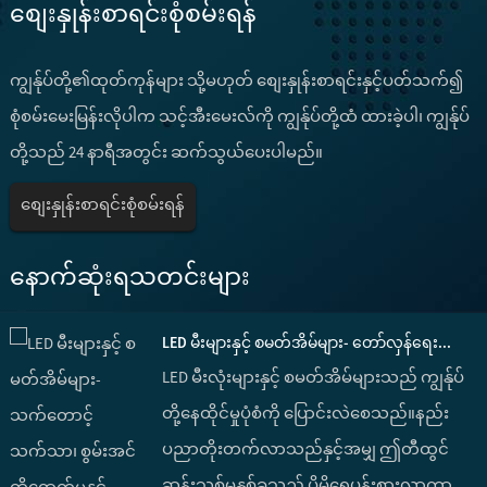
စျေးနှုန်းစာရင်းစုံစမ်းရန်
ကျွန်ုပ်တို့၏ထုတ်ကုန်များ သို့မဟုတ် စျေးနှုန်းစာရင်းနှင့်ပတ်သက်၍
စုံစမ်းမေးမြန်းလိုပါက သင့်အီးမေးလ်ကို ကျွန်ုပ်တို့ထံ ထားခဲ့ပါ၊ ကျွန်ုပ်
တို့သည် 24 နာရီအတွင်း ဆက်သွယ်ပေးပါမည်။
စျေးနှုန်းစာရင်းစုံစမ်းရန်
နောက်ဆုံးရသတင်းများ
LED မီးများနှင့် စမတ်အိမ်များ- တော်လှန်ရေး...
LED မီးလုံးများနှင့် စမတ်အိမ်များသည် ကျွန်ုပ်
တို့နေထိုင်မှုပုံစံကို ပြောင်းလဲစေသည်။နည်း
ပညာတိုးတက်လာသည်နှင့်အမျှ ဤတီထွင်
ဆန်းသစ်မှုနှစ်ခုသည် ပိုမိုရေပန်းစားလာကာ