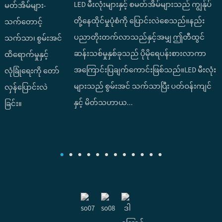
LED မီးလုံးများနှင့် စမတ်အိမ်များသည် ကျွန်ုပ်
တို့နေထိုင်မှုပုံစံကို ပြောင်းလဲစေသည်။နည်း
ပညာတိုးတက်လာသည်နှင့်အမျှ ဤတီထွင်
ဆန်းသစ်မှုနှစ်ခုသည် ပိုမိုရေပန်းစားလာကာ
အကြောင်းပြချက်ကောင်းဖြစ်သည်။LED မီးလုံး
အ
များသည် စွမ်းအင် သက်သာပြီး ပတ်ဝန်းကျင်
ရ
နှင့် မိတ်သဟာယ...