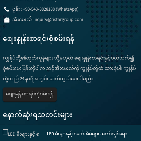
ဖုန်း : +90-543-8828188 (WhatsApp)
အီးမေးလ်-
inquiry@ristargroup.com
စျေးနှုန်းစာရင်းစုံစမ်းရန်
ကျွန်ုပ်တို့၏ထုတ်ကုန်များ သို့မဟုတ် စျေးနှုန်းစာရင်းနှင့်ပတ်သက်၍
စုံစမ်းမေးမြန်းလိုပါက သင့်အီးမေးလ်ကို ကျွန်ုပ်တို့ထံ ထားခဲ့ပါ၊ ကျွန်ုပ်
တို့သည် 24 နာရီအတွင်း ဆက်သွယ်ပေးပါမည်။
စျေးနှုန်းစာရင်းစုံစမ်းရန်
နောက်ဆုံးရသတင်းများ
LED မီးများနှင့် စမတ်အိမ်များ- တော်လှန်ရေး...