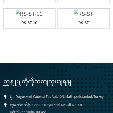
RS-ST-1C
RS-ST
ကြှနျုပျတို့ကိုဆကျသှယျရနျ
ရုံး- Doguskent Cadessi Tas Apt.10/6 Maltepe/Istanbul/Turkey
တူရကီစက်ရုံ- Sorkun Koyu၊ Yeni Mevkii No.73၊
Dörtdivan/Bolu/Turkey