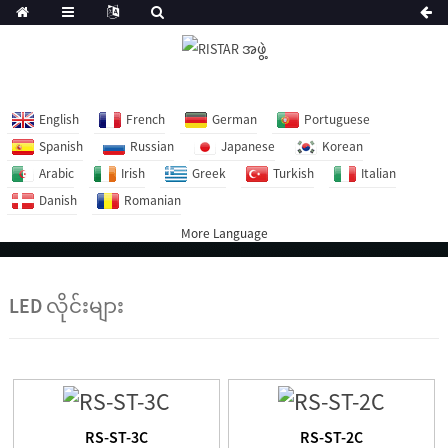
English
French
German
Portuguese
Spanish
Russian
Japanese
Korean
Arabic
Irish
Greek
Turkish
Italian
Danish
Romanian
More Language
LED လိုင်းများ
RS-ST-3C
RS-ST-2C