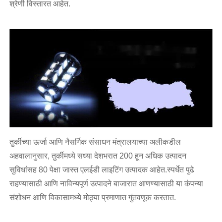
श्रेणी विस्तारत आहेत.
तुर्कीच्या ऊर्जा आणि नैसर्गिक संसाधन मंत्रालयाच्या अलीकडील
अहवालानुसार, तुर्कीमध्ये सध्या देशभरात 200 हून अधिक उत्पादन
सुविधांसह 80 पेक्षा जास्त एलईडी लाइटिंग उत्पादक आहेत.स्पर्धेत पुढे
राहण्यासाठी आणि नाविन्यपूर्ण उत्पादने बाजारात आणण्यासाठी या कंपन्या
संशोधन आणि विकासामध्ये मोठ्या प्रमाणात गुंतवणूक करतात.