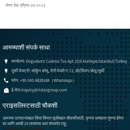
पोस्ट वेळ: एप्रिल-२७-२०२३
आमच्याशी संपर्क साधा
कार्यालय: Doguskent Cadessi Tas Apt.10/6 Maltepe/Istanbul/Turkey
तुर्की फॅक्टरी: सोर्कुन कोयू, येनी मेव्की नं.73, डोर्टदिवन/बोलू/तुर्की
फोन: +90-543-8828188（WhatsApp）
ई-मेल:
inquiry@ristargroup.com
प्राइसलिस्टसाठी चौकशी
आमच्या उत्पादनांबद्दल किंवा किंमत सूचीबद्दल चौकशीसाठी, कृपया आम्हाला तुमचा ईमेल
द्या आणि आम्ही 24 तासांच्या आत संपर्कात राहू.