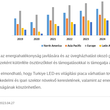
ny az energiahatékonyság javítására és az üvegházhatást okozó
szeként különféle ösztönzőkkel és támogatásokkal is támogatja a
lmondható, hogy Turkiye LED-es világítási piaca várhatóan to
skedelmi és ipari szektor növekvő keresletének, valamint az en
sságának köszönhetően.
2023.04.27