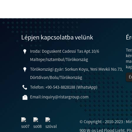
Lépjen kapcsolatba velünk
Ér
Ter
Iroda: Doguskent Cadessi Tas Apt.10/6
kér
Maltepe/Isztambul/Törökország
mai
kap
Törökországi gyár: Sorkun Koyu, Yeni Mevkii No.73,
É
Dörtdivan/Bolu/Törökország
Telefon: +90-543-8828188 (WhatsApp)
Email:
inquiry@ristargroup.com
© Copyright - 2010-2023 : Mi
900 W-os Led Flood Light
,
Ph