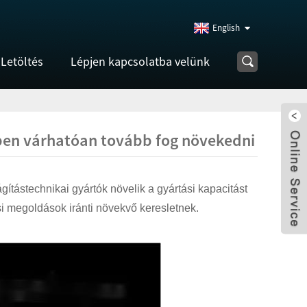
English
Letöltés
Lépjen kapcsolatba velünk
kben várhatóan tovább fog növekedni
ágítástechnikai gyártók növelik a gyártási kapacitást
si megoldások iránti növekvő keresletnek.