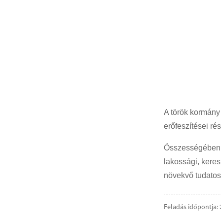
A török ​​kormá
erőfeszítései ré
Összességében e
lakossági, kere
növekvő tudato
Feladás időpontja: 