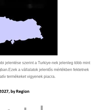
bbi jelentése szerint a Turkiye-nek jelenleg több mint
gban.Ezek a vállalatok jelentős mértékben fektetnek
atív termékeket vigyenek piacra.