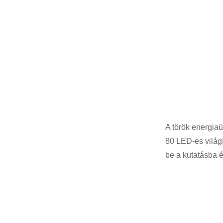
A török ​​energi
80 LED-es világí
be a kutatásba é