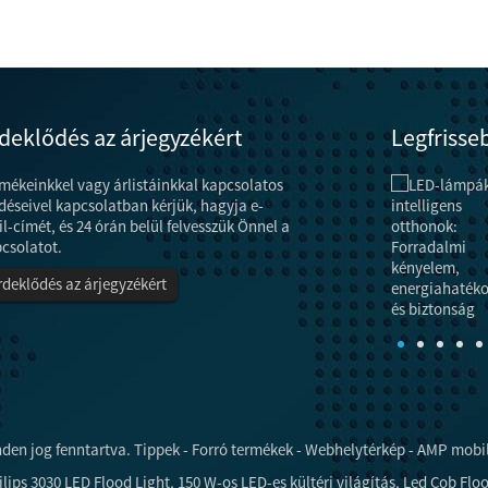
deklődés az árjegyzékért
Legfrisse
mékeinkkel vagy árlistáinkkal kapcsolatos
Energiatakarékos technikák és módszerek a ...
A „lámpának” nemcsak világítási, hanem
déseivel kapcsolatban kérjük, hagyja e-
dekorációs, szépítő funkciója is van.Elégtelen
l-címét, és 24 órán belül felvesszük Önnel a
teljesítmény esetén azonban javítani kell a világítás
csolatot.
hatékonyságán és a világítás...
rdeklődés az árjegyzékért
nden jog fenntartva.
Tippek
-
Forró termékek
-
Webhelytérkép
-
AMP mobi
ilips 3030 LED Flood Light
,
150 W-os LED-es kültéri világítás
,
Led Cob Floo