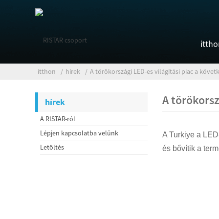
itth
itthon
hírek
A törökországi LED-es világítási piac a köv
A törökors
hírek
A RISTAR-ról
Lépjen kapcsolatba velünk
A Turkiye a LED-
Letöltés
és bővítik a ter