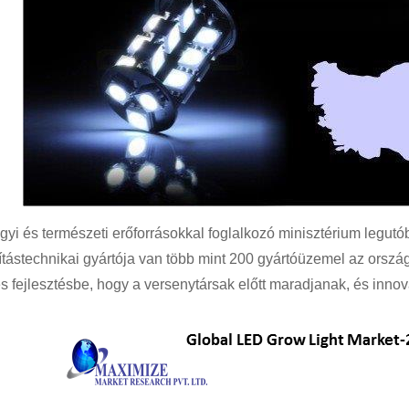
aügyi és természeti erőforrásokkal foglalkozó minisztérium legutó
tástechnikai gyártója van több mint 200 gyártóüzemel az orszá
s fejlesztésbe, hogy a versenytársak előtt maradjanak, és innov