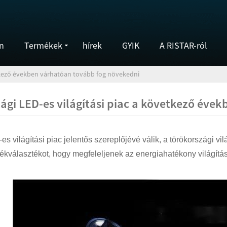
on
Termékek
hírek
GYIK
A RISTAR-ról
etkező években várhatóan tovább fog növekedni
zági LED-es világítási piac a következő éve
es világítási piac jelentős szereplőjévé válik, a törökországi vil
mékválasztékot, hogy megfeleljenek az energiahatékony világítá