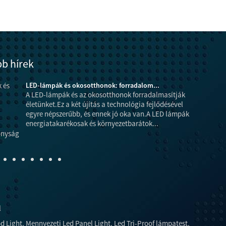
bb hírek
LED-lámpák és okosotthonok: forradalom...
A LED-lámpák és az okosotthonok forradalmasítják
életünket.Ez a két újítás a technológia fejlődésével
egyre népszerűbb, és ennek jó oka van.A LED lámpák
energiatakarékosak és környezetbarátok...
energiafogy
l
d Light
,
Mennyezeti Led Panel Light
,
Led Tri-Proof lámpatest
,