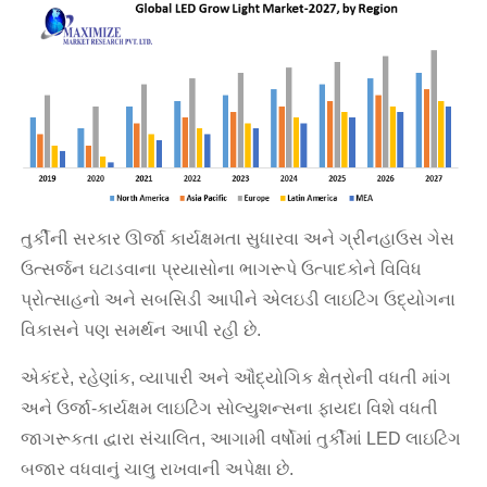
તુર્કીની સરકાર ઊર્જા કાર્યક્ષમતા સુધારવા અને ગ્રીનહાઉસ ગેસ
ઉત્સર્જન ઘટાડવાના પ્રયાસોના ભાગરૂપે ઉત્પાદકોને વિવિધ
પ્રોત્સાહનો અને સબસિડી આપીને એલઇડી લાઇટિંગ ઉદ્યોગના
વિકાસને પણ સમર્થન આપી રહી છે.
એકંદરે, રહેણાંક, વ્યાપારી અને ઔદ્યોગિક ક્ષેત્રોની વધતી માંગ
અને ઉર્જા-કાર્યક્ષમ લાઇટિંગ સોલ્યુશન્સના ફાયદા વિશે વધતી
જાગરૂકતા દ્વારા સંચાલિત, આગામી વર્ષોમાં તુર્કીમાં LED લાઇટિંગ
બજાર વધવાનું ચાલુ રાખવાની અપેક્ષા છે.