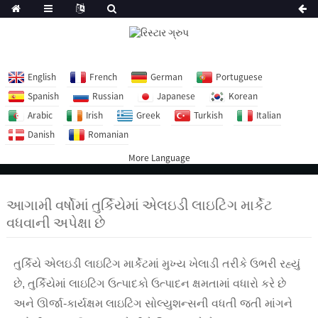
English
French
German
Portuguese
Spanish
Russian
Japanese
Korean
Arabic
Irish
Greek
Turkish
Italian
Danish
Romanian
More Language
આગામી વર્ષોમાં તુર્કિયેમાં એલઇડી લાઇટિંગ માર્કેટ
વધવાની અપેક્ષા છે
તુર્કિયે એલઇડી લાઇટિંગ માર્કેટમાં મુખ્ય ખેલાડી તરીકે ઉભરી રહ્યું
છે, તુર્કિયેમાં લાઇટિંગ ઉત્પાદકો ઉત્પાદન ક્ષમતામાં વધારો કરે છે
અને ઊર્જા-કાર્યક્ષમ લાઇટિંગ સોલ્યુશન્સની વધતી જતી માંગને