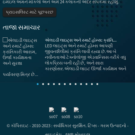
ઇમેઇલ અમને મોકલો અને અમે 24 કલાકની અંદર સંપર્કમાં રહીશું.
પ્રાઇસલિસ્ટ માટે પૂછપરછ
તાજા સમાચાર
એલઇડી લાઇટ્સ અને સ્માર્ટ હોમ્સ: ક્રાંતિ...
LED લાઇટ્સ અને સ્માર્ટ હોમ્સ આપણી
ે,
જીવનશૈલીમાં ક્રાંતિ લાવી રહ્યા છે.આ બે
નવીનતાઓ ટેક્નોલોજી એડવાન્સિસ તરીકે વધુ
લોકપ્રિય બની રહી છે, અને સારા
કારણોસર.એલઇડી લાઇટ ઊર્જા કાર્યક્ષમ અને
અ
પર્યાવરણ મિત્ર છે...
© કૉપિરાઇટ - 2010-2023 : સર્વાધિકાર સુરક્ષિત.
ટિપ્સ
-
ગરમ ઉત્પાદનો
-
સાઇટમેપ
-
AMP મોબાઇલ