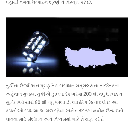
પહોંચી વળવા ઉત્પાદન શ્રેણીને વિસ્તૃત કરે છે.
તુર્કીના ઉર્જા અને પ્રાકૃતિક સંસાધન મંત્રાલયના તાજેતરના
અહેવાલ મુજબ, તુર્કીએ હાલમાં દેશભરમાં 200 થી વધુ ઉત્પાદન
સુવિધાઓ સાથે 80 થી વધુ એલઇડી લાઇટિંગ ઉત્પાદકો છે.આ
કંપનીઓ સ્પર્ધામાં આગળ રહેવા અને બજારમાં નવીન ઉત્પાદનો
લાવવા માટે સંશોધન અને વિકાસમાં ભારે રોકાણ કરે છે.