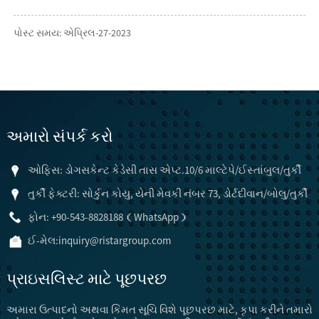
પોસ્ટ સમય: એપ્રિલ-27-2023
અમારો સંપર્ક કરો
ઓફિસ: ડોગસકેન્ટ કેડેસી તાસ એપ્ટ.10/6 માલ્ટેપે/ઈસ્તાંબુલ/તુર્કી
તુર્કી ફેક્ટરી: સોર્કુન કોયુ, યેની મેવકી નંબર 73, ડોર્ટદીવાન/બોલુ/તુર્કી
ફોન: +90-543-8828188（WhatsApp）
ઈ-મેલ:
inquiry@ristargroup.com
પ્રાઇસલિસ્ટ માટે પૂછપરછ
અમારા ઉત્પાદનો અથવા કિંમત સૂચિ વિશે પૂછપરછ માટે, કૃપા કરીને તમારો