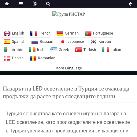
English
French
German
Portuguese
Spanish
Russian
Japanese
Korean
Arabic
Irish
Greek
Turkish
Italian
Danish
Romanian
More Language
Пазарът на LED осветление в Турция се очаква да
продължи да расте през следващите години
Турция се очертава като основен играч на пазара на
LED осветление, като производителите на осветление
в Турция увеличават производствения си капацитет и