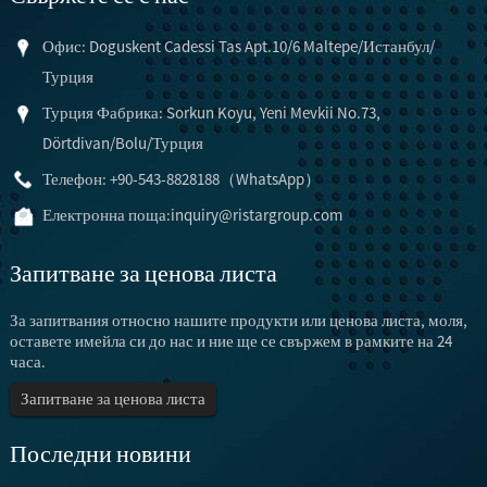
Офис: Doguskent Cadessi Tas Apt.10/6 Maltepe/Истанбул/
Турция
Турция Фабрика: Sorkun Koyu, Yeni Mevkii No.73,
Dörtdivan/Bolu/Турция
Телефон: +90-543-8828188（WhatsApp）
Електронна поща:
inquiry@ristargroup.com
Запитване за ценова листа
За запитвания относно нашите продукти или ценова листа, моля,
оставете имейла си до нас и ние ще се свържем в рамките на 24
часа.
Запитване за ценова листа
Последни новини