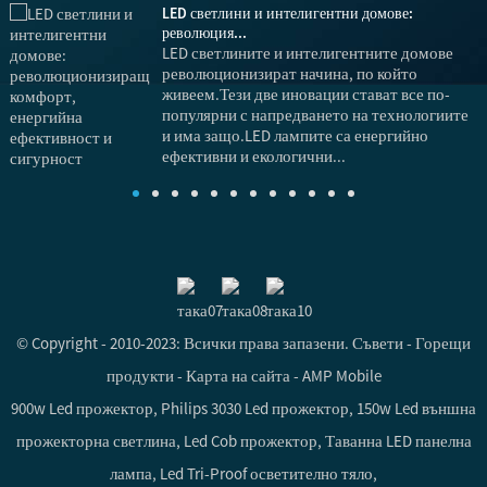
LED светлини и интелигентни домове:
революция...
LED светлините и интелигентните домове
революционизират начина, по който
живеем.Тези две иновации стават все по-
популярни с напредването на технологиите
и има защо.LED лампите са енергийно
ефективни и екологични...
с
© Copyright - 2010-2023: Всички права запазени.
Съвети
-
Горещи
продукти
-
Карта на сайта
-
AMP Mobile
900w Led прожектор
,
Philips 3030 Led прожектор
,
150w Led външна
прожекторна светлина
,
Led Cob прожектор
,
Таванна LED панелна
лампа
,
Led Tri-Proof осветително тяло
,