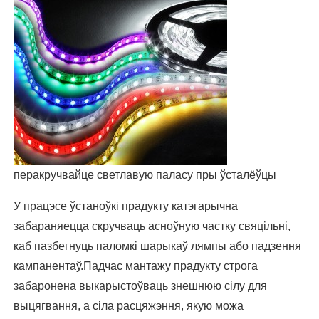
перакручвайце светлавую паласу пры ўсталёўцы
У працэсе ўстаноўкі прадукту катэгарычна
забараняецца скручваць асноўную частку свяцільні,
каб пазбегнуць паломкі шарыкаў лямпы або падзення
кампанентаў.Падчас мантажу прадукту строга
забаронена выкарыстоўваць знешнюю сілу для
выцягвання, а сіла расцяжэння, якую можа