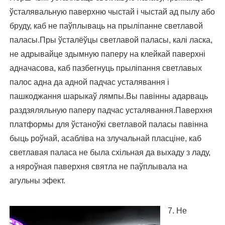
ўсталявальную паверхню чыстай і чыстай ад пылу або
бруду, каб не паўплываць на прыліпанне светлавой
паласы.Пры ўсталёўцы светлавой паласы, калі ласка,
не адрывайце здымную паперу на клейкай паверхні
адначасова, каб пазбегнуць прыліпання светлавых
палос адна да адной падчас усталявання і
пашкоджання шарыкаў лямпы.Вы павінны адарваць
раздзяляльную паперу падчас усталявання.Паверхня
платформы для ўстаноўкі светлавой паласы павінна
быць роўнай, асабліва на злучальнай пласціне, каб
светлавая паласа не была схільная да выхаду з ладу,
а няроўная паверхня святла не паўплывала на
агульны эфект.
7. Не