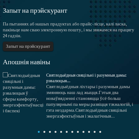
Запыт на прэйскурант
Па пытаннях аб нашых прадуктах або прайс-лісце, калі ласка,
пакіньце нам сваю электронную пошту, і мы звяжамся на працягу
24 гадзін.
Запыт на прэйскурант
Апошнія навіны
Святлодыёдныя свяцільні і разумныя дамы:
рэвалюцыя...
Святлодыёдныя ліхтары і разумныя дамы
змяняюць наш лад жыцця.Гэтыя два
новаўвядзенні становяцца ўсё больш
папулярнымі па меры развіцця тэхналогій, і
гэта нездарма.Святлодыёдныя свяцільні
энергаэфектыўныя і экалагічныя...