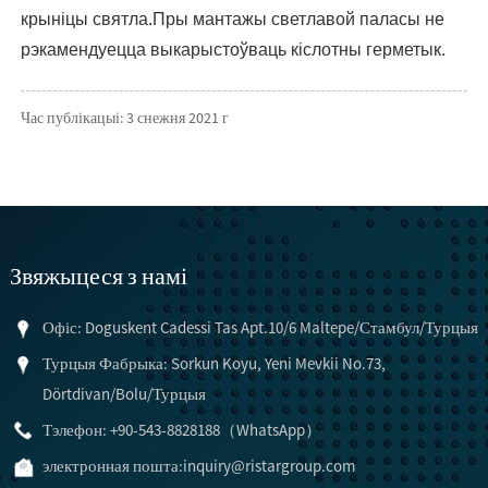
крыніцы святла.Пры мантажы светлавой паласы не
рэкамендуецца выкарыстоўваць кіслотны герметык.
Час публікацыі: 3 снежня 2021 г
Звяжыцеся з намі
Офіс: Doguskent Cadessi Tas Apt.10/6 Maltepe/Стамбул/Турцыя
Турцыя Фабрыка: Sorkun Koyu, Yeni Mevkii No.73,
Dörtdivan/Bolu/Турцыя
Тэлефон: +90-543-8828188（WhatsApp）
электронная пошта:
inquiry@ristargroup.com