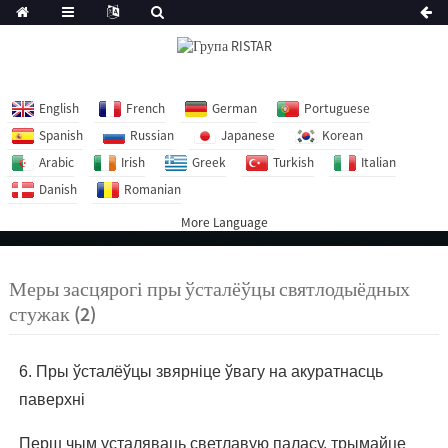
English
French
German
Portuguese
Spanish
Russian
Japanese
Korean
Arabic
Irish
Greek
Turkish
Italian
Danish
Romanian
More Language
Меры засцярогі пры ўсталёўцы святлодыёдных
стужак (2)
6. Пры ўсталёўцы звярніце ўвагу на акуратнасць
паверхні
Перш чым усталяваць светлавую паласу, трымайце