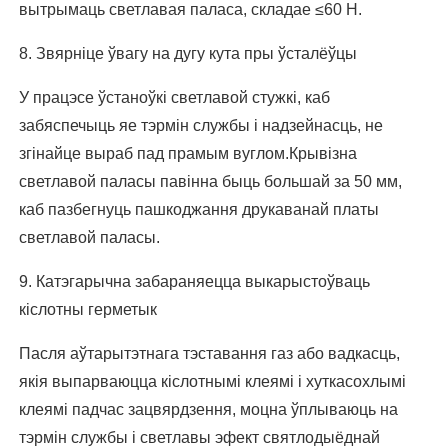
вытрымаць светлавая паласа, складае ≤60 Н.
8. Звярніце ўвагу на дугу кута пры ўсталёўцы
У працэсе ўстаноўкі светлавой стужкі, каб
забяспечыць яе тэрмін службы і надзейнасць, не
згінайце выраб пад прамым вуглом.Крывізна
светлавой паласы павінна быць большай за 50 мм,
каб пазбегнуць пашкоджання друкаванай платы
светлавой паласы.
9. Катэгарычна забараняецца выкарыстоўваць
кіслотны герметык
Пасля аўтарытэтнага тэставання газ або вадкасць,
якія выпарваюцца кіслотнымі клеямі і хуткасохлымі
клеямі падчас зацвярдзення, моцна ўплываюць на
тэрмін службы і светлавы эфект святлодыёднай