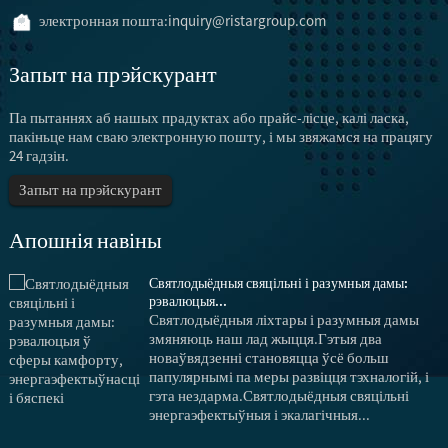
электронная пошта:
inquiry@ristargroup.com
Запыт на прэйскурант
Па пытаннях аб нашых прадуктах або прайс-лісце, калі ласка,
пакіньце нам сваю электронную пошту, і мы звяжамся на працягу
24 гадзін.
Запыт на прэйскурант
Апошнія навіны
Святлодыёдныя свяцільні і разумныя дамы:
рэвалюцыя...
Святлодыёдныя ліхтары і разумныя дамы
змяняюць наш лад жыцця.Гэтыя два
новаўвядзенні становяцца ўсё больш
папулярнымі па меры развіцця тэхналогій, і
гэта нездарма.Святлодыёдныя свяцільні
энергаэфектыўныя і экалагічныя...