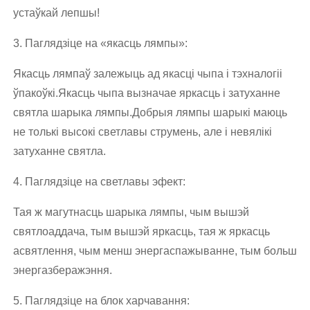
устаўкай лепшы!
3. Паглядзіце на «якасць лямпы»:
Якасць лямпаў залежыць ад якасці чыпа і тэхналогіі
ўпакоўкі.Якасць чыпа вызначае яркасць і затуханне
святла шарыка лямпы.Добрыя лямпы шарыкі маюць
не толькі высокі светлавы струмень, але і невялікі
затуханне святла.
4. Паглядзіце на светлавы эфект:
Тая ж магутнасць шарыка лямпы, чым вышэй
святлоаддача, тым вышэй яркасць, тая ж яркасць
асвятлення, чым менш энергаспажыванне, тым больш
энергазберажэння.
5. Паглядзіце на блок харчавання: