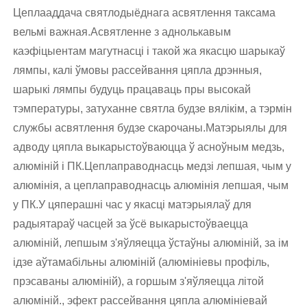
Цеплааддача святлодыёднага асвятлення таксама
вельмі важная.Асвятленне з аднолькавым
каэфіцыентам магутнасці і такой жа якасцю шарыкаў
лямпы, калі ўмовы рассейвання цяпла дрэнныя,
шарыкі лямпы будуць працаваць пры высокай
тэмпературы, затуханне святла будзе вялікім, а тэрмін
службы асвятлення будзе скарочаны.Матэрыялы для
адводу цяпла выкарыстоўваюцца ў асноўным медзь,
алюміній і ПК.Цеплаправоднасць медзі лепшая, чым у
алюмінія, а цеплаправоднасць алюмінія лепшая, чым
у ПК.У цяперашні час у якасці матэрыялаў для
радыятараў часцей за ўсё выкарыстоўваецца
алюміній, лепшым з'яўляецца ўстаўны алюміній, за ім
ідзе аўтамабільны алюміній (алюмініевы профіль,
прэсаваны алюміній), а горшым з'яўляецца літой
алюміній., эфект рассейвання цяпла алюмініевай