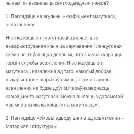
чынам, як вызначыць святлодыёдныя панэлі?
1. Паглядзіце на агульны «каэфіцыент магутнасці
асвятлення»:
Нізкі каэфіцыент магутнасці азначае, што
выкарыстоўваная крыніца харчавання і ланцуговая
схема не з'яўляюцца добрымі, што значна скараціць
тэрмін службы асвятлення!Нізкі каэфіцыент
магутнасці, незалежна ад таго, наколькі добрае
выкарыстанне шарыкаў лямпы, тэрмін службы
асвятлення не будзе доўгім.Нераўнамернасць
каэфіцыента магутнасці можна выявіць з дапамогай
«вымяральніка каэфіцыента магутнасці»!
2. Паглядзіце «Умовы адводу цяпла ад асвятлення –
Матэрыял і структура»: