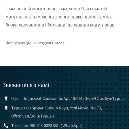
Чым вышэй магутнасць, тым лепш.Чым вышэй
магутнасць, тым менш энергаспажыванне самога
блока харчавання і большая выхадная магутнасць.
Час публікацыі: 29 студзеня 2022 г
Звяжыцеся з намі
Офіс: Doguskent Cadessi Tas Apt.10/6 Maltepe/Стамбул/Турцыя
Турцыя Фабрыка: Sorkun Koyu, Yeni Mevkii No.73,
Dörtdivan/Bolu/Турцыя
Тэлефон: +90-543-8828188（WhatsApp）