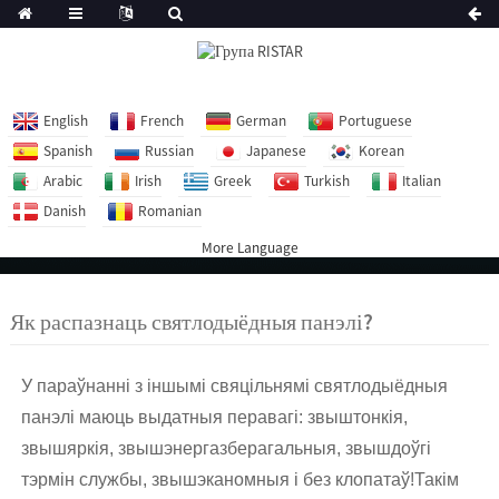
English
French
German
Portuguese
Spanish
Russian
Japanese
Korean
Arabic
Irish
Greek
Turkish
Italian
Danish
Romanian
More Language
Як распазнаць святлодыёдныя панэлі?
У параўнанні з іншымі свяцільнямі святлодыёдныя
панэлі маюць выдатныя перавагі: звыштонкія,
звышяркія, звышэнергазберагальныя, звышдоўгі
тэрмін службы, звышэканомныя і без клопатаў!Такім